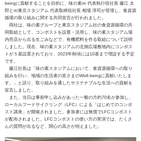
beingに貢献することを目的に、味の素㈱ 代表執行役社長 藤江 太
郎と㈱東京スタジアム 代表取締役社長 相場 淳司が登壇し、食資源
循環の取り組みに関する共同宣言が行われました。
両社は、味の素グループと東京スタジアム社の食資源循環の共
同取組として、コンポストを設置・活用し、味の素スタジアム場
内売店から出る生ごみなどで、有機肥料を作る取組について説明
しました。現在、味の素スタジアムの北側広場敷地内にコンポス
トが５基設置されており、2023年秋頃には10基まで増設する予定
です。
藤江社長は「味の素スタジアムにおいて、食資源循環への取り
組みを行い、地域の生活者の皆さまのWell-beingに貢献いたしま
す。」と語り、取り組みを通したサステナブルな生活への貢献を
宣言しました。
また、当日は事前申し込みがあった一般の方約70名が参加し、
ローカルフードサイクリング（LFC）による「はじめてのコンポ
スト講座」が開催されました。参加者には無償でLFCコンポスト
が配布されました。LFCコンポストの使い方の実演では、たくさ
んの質問が出るなど、関心の高さが伺えました。