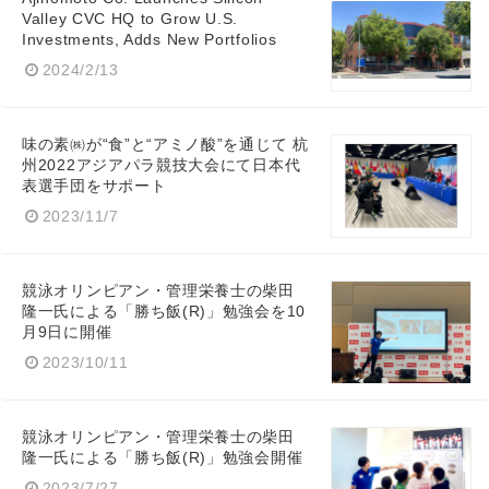
Valley CVC HQ to Grow U.S.
Investments, Adds New Portfolios
2024/2/13
味の素㈱が“食”と“アミノ酸”を通じて 杭
州2022アジアパラ競技大会にて日本代
表選手団をサポート
2023/11/7
競泳オリンピアン・管理栄養士の柴田
隆一氏による「勝ち飯(R)」勉強会を10
月9日に開催
2023/10/11
競泳オリンピアン・管理栄養士の柴田
隆一氏による「勝ち飯(R)」勉強会開催
2023/7/27