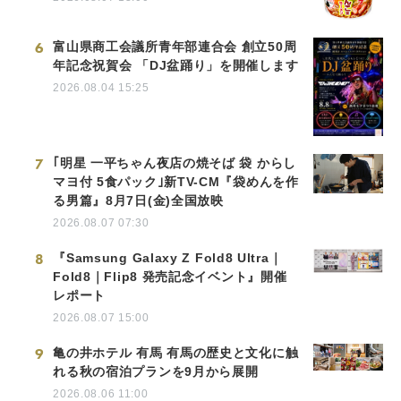
6
富山県商工会議所青年部連合会 創立50周
年記念祝賀会 「DJ盆踊り」を開催します
2026.08.04 15:25
7
｢明星 一平ちゃん夜店の焼そば 袋 からし
マヨ付 5食パック｣新TV-CM『袋めんを作
る男篇』8月7日(金)全国放映
2026.08.07 07:30
8
『Samsung Galaxy Z Fold8 Ultra｜
Fold8｜Flip8 発売記念イベント』開催
レポート
2026.08.07 15:00
9
亀の井ホテル 有馬 有馬の歴史と文化に触
れる秋の宿泊プランを9月から展開
2026.08.06 11:00