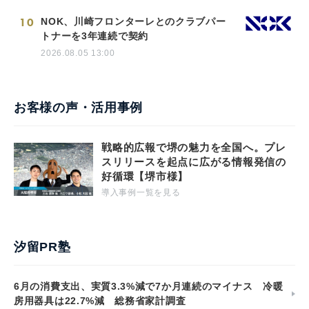
10
NOK、川崎フロンターレとのクラブパー
トナーを3年連続で契約
2026.08.05 13:00
お客様の声・活用事例
戦略的広報で堺の魅力を全国へ。プレ
スリリースを起点に広がる情報発信の
好循環【堺市様】
導入事例一覧を見る
汐留PR塾
6月の消費支出、実質3.3%減で7か月連続のマイナス 冷暖
房用器具は22.7%減 総務省家計調査