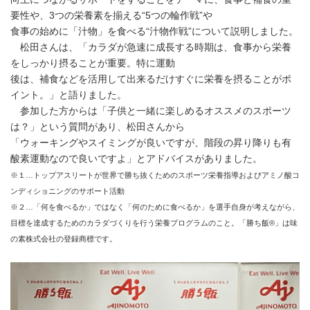
要性や、3つの栄養素を揃える“5つの輪作戦”や
食事の始めに「汁物」を食べる“汁物作戦”について説明しました。
松田さんは、「カラダが急速に成長する時期は、食事から栄養
をしっかり摂ることが重要。特に運動
後は、補食などを活用して出来るだけすぐに栄養を摂ることがポ
イント。」と語りました。
参加した方からは「子供と一緒に楽しめるオススメのスポーツ
は？」という質問があり、松田さんから
「ウォーキングやスイミングが良いですが、階段の昇り降りも有
酸素運動なので良いですよ」とアドバイスがありました。
※１…トップアスリートが世界で勝ち抜くためのスポーツ栄養指導およびアミノ酸コ
ンディショニングのサポート活動
※２…「何を食べるか」ではなく「何のために食べるか」を選手自身が考えながら、
目標を達成するためのカラダづくりを行う栄養プログラムのこと。「勝ち飯®」は味
の素株式会社の登録商標です。