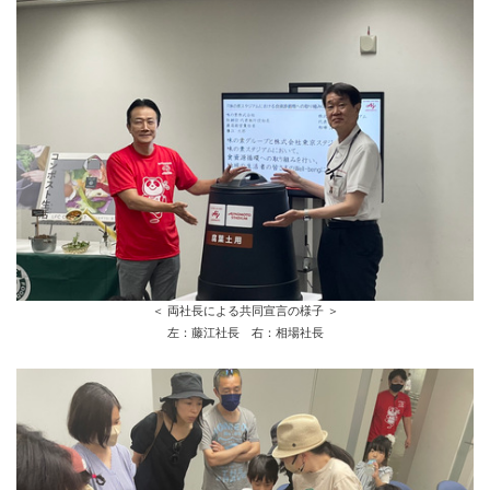
＜ 両社長による共同宣言の様子 ＞
左：藤江社長 右：相場社長