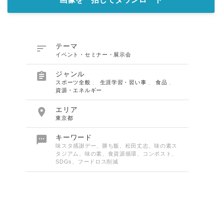

テーマ
イベント・セミナー・展示会

ジャンル
スポーツ全般
、
生涯学習・習い事
、
食品
、
資源・エネルギー

エリア
東京都

キーワード
味スタ感謝デー、勝ち飯、松田丈志、味の素ス
タジアム、味の素、食資源循環、コンポスト、
SDGs、フードロス削減