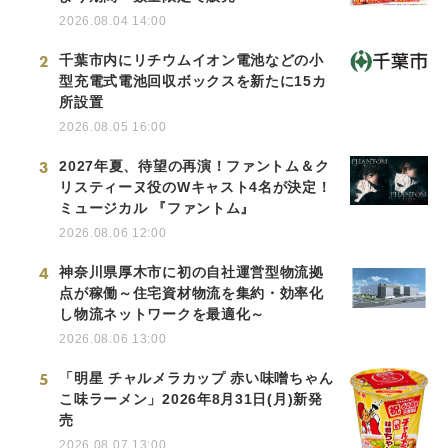
2026.08.04 14:00
2
千葉市内にリチウムイオン電池などの小
型充電式電池回収ボックスを新たに15カ
所設置
2026.08.05 16:00
3
2027年夏、待望の再演！ファントム＆ク
リスティーヌ役のWキャスト4名が決定！
ミュージカル 『ファントム』
2026.08.06 12:00
4
神奈川県厚木市に初の自社運営型物流拠
点が稼働～住宅資材物流を集約・効率化
し物流ネットワークを最適化～
2026.08.06 13:00
5
「明星 チャルメラカップ 赤い味噌ちゃん
こ味ラーメン」2026年8月31日(月)新発
売
2026.08.07 13:00