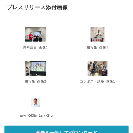
プレスリリース添付画像
共同宣言_画像1
勝ち飯_画像1
勝ち飯_画像2
コンポスト講座_画像1
_prw_OI3ic_1slxKj4q
画像を一括してダウンロード