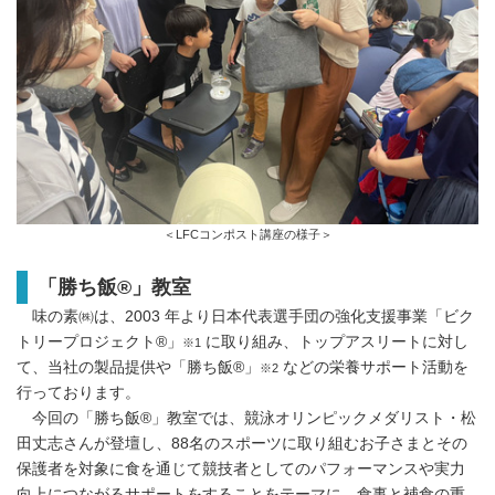
＜LFCコンポスト講座の様子＞
「勝ち飯®」教室
味の素㈱は、2003 年より日本代表選手団の強化支援事業「ビク
トリープロジェクト®」
に取り組み、トップアスリートに対し
※1
て、当社の製品提供や「勝ち飯®」
などの栄養サポート活動を
※2
行っております。
今回の「勝ち飯®」教室では、競泳オリンピックメダリスト・松
田丈志さんが登壇し、88名のスポーツに取り組むお子さまとその
保護者を対象に食を通じて競技者としてのパフォーマンスや実力
向上につながるサポートをすることをテーマに、食事と補食の重