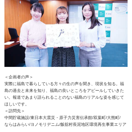
＜企画者の声＞
実際に福島で暮らしている方々の生の声を聞き、現状を知る。福
島の過去と未来を知り、福島の良いところをアピールしていきた
い。報道であまり語られることのない福島のリアルな姿を感じて
ほしいです。
＜訪問先＞
中間貯蔵施設/東日本大震災・原子力災害伝承館/双葉町/大熊町/
ならはみらい/ヨノモリデニム/飯舘村長泥地区環境再生事業エリア