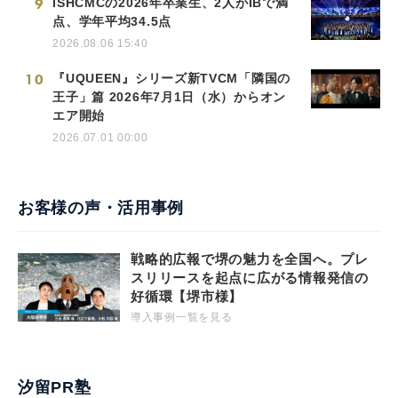
9
ISHCMCの2026年卒業生、2人がIBで満
点、学年平均34.5点
2026.08.06 15:40
10
『UQUEEN』シリーズ新TVCM「隣国の
王子」篇 2026年7月1日（水）からオン
エア開始
2026.07.01 00:00
お客様の声・活用事例
戦略的広報で堺の魅力を全国へ。プレ
スリリースを起点に広がる情報発信の
好循環【堺市様】
導入事例一覧を見る
汐留PR塾