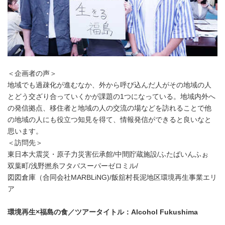
＜企画者の声＞
地域でも過疎化が進むなか、外から呼び込んだ人がその地域の人
とどう交ざり合っていくかが課題の1つになっている。地域内外へ
の発信拠点、移住者と地域の人の交流の場などを訪れることで他
の地域の人にも役立つ知見を得て、情報発信ができると良いなと
思います。
＜訪問先＞
東日本大震災・原子力災害伝承館/中間貯蔵施設/ふたばいんふぉ
双葉町/浅野撚糸フタバスーパーゼロミル/
図図倉庫（合同会社MARBLiNG)/飯舘村長泥地区環境再生事業エリ
ア
環境再生×福島の食／ツアータイトル：Alcohol Fukushima