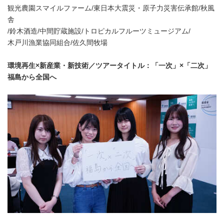
観光農園スマイルファーム/東日本大震災・原子力災害伝承館/秋風
舎
/鈴木酒造/中間貯蔵施設/トロピカルフルーツミュージアム/
木戸川漁業協同組合/佐久間牧場
環境再生×新産業・新技術／ツアータイトル：「一次」×「二次」
福島から全国へ