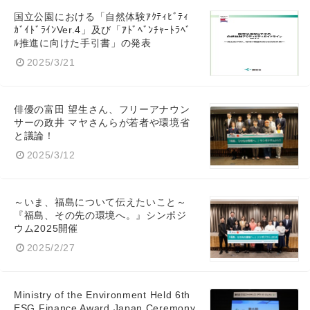
国立公園における「自然体験ｱｸﾃｨﾋﾞﾃｨ
ｶﾞｲﾄﾞﾗｲﾝVer.4」及び「ｱﾄﾞﾍﾞﾝﾁｬｰﾄﾗﾍﾞ
ﾙ推進に向けた手引書」の発表
2025/3/21
俳優の富田 望生さん、フリーアナウン
サーの政井 マヤさんらが若者や環境省
と議論！
2025/3/12
～いま、福島について伝えたいこと～
『福島、その先の環境へ。』シンポジ
ウム2025開催
2025/2/27
Ministry of the Environment Held 6th
ESG Finance Award Japan Ceremony