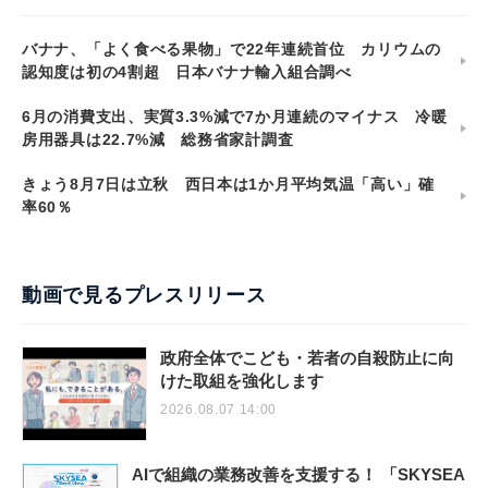
バナナ、「よく食べる果物」で22年連続首位 カリウムの
認知度は初の4割超 日本バナナ輸入組合調べ
6月の消費支出、実質3.3%減で7か月連続のマイナス 冷暖
房用器具は22.7%減 総務省家計調査
きょう8月7日は立秋 西日本は1か月平均気温「高い」確
率60％
動画で見るプレスリリース
政府全体でこども・若者の自殺防止に向
けた取組を強化します
2026.08.07 14:00
AIで組織の業務改善を支援する！ 「SKYSEA