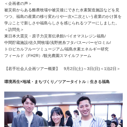
＜企画者の声＞
被災前からある酪農牧場や被災後にできた水素製造施設などを見
つつ、福島の産業の移り変わりや一次×二次という産業のかけ算を
学ぶことで新しさや福島らしさを感じられるツアーにしました。
＜訪問先＞
東日本大震災・原子力災害伝承館/バイオマスレジン福島/
中間貯蔵施設/佐久間牧場/浅野撚糸フタバスーパーゼロミル/
トロピカルフルーツミュージアム/福島水素エネルギー研究
フィールド（FH2R）/観光農園スマイルファーム
【若手社会人企画ツアー概要】 9月2日(土)～3日(日)＜1泊2日＞
環境再生×地域・まちづくり／ツアータイトル：生きる福島