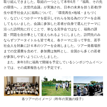
取り組んできました。取組の一つとして本年6月「『福島、その先
の環境へ。』次世代会議」が実施され、日本の未来を担う若者(学
生や若手社会人)に福島について、「環境再生×地域・まちづく
り」などいくつかテーマを提示しそれらを知る為のツアーを企画
してもらいました。会議に参加した若者が自身で選んだテーマに
沿った訪問先に行くことで、単なる見学会ではなく、福島の課
題・問題を自分事として捉えられるようにしました。訪問先のみ
ならずツアータイトルも皆で考え、各テーマに沿って学生、若手
社会人を対象に計６本のツアーを企画しました。ツアー発着場所
までの交通費を含めて、参加費は無料とし、全国から多くの若者
が参加しやすいようにいたしました。
また、来年3月に福島で開催を予定しているシンポジウムイベン
トでは、その成果報告も行う予定です。
各ツアーのイメージ（昨年の実施の様子）