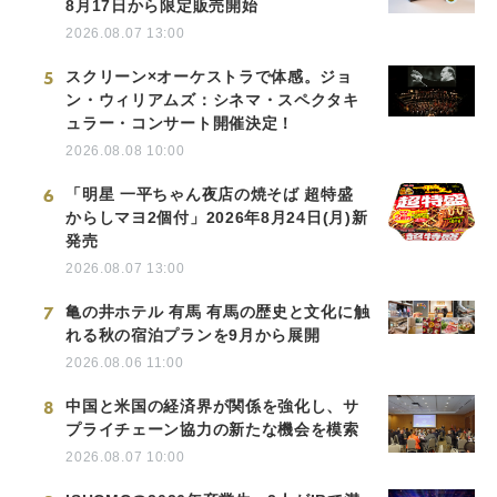
8月17日から限定販売開始
2026.08.07 13:00
5
スクリーン×オーケストラで体感。ジョ
ン・ウィリアムズ：シネマ・スペクタキ
ュラー・コンサート開催決定！
2026.08.08 10:00
6
「明星 一平ちゃん夜店の焼そば 超特盛
からしマヨ2個付」2026年8月24日(月)新
発売
2026.08.07 13:00
7
亀の井ホテル 有馬 有馬の歴史と文化に触
れる秋の宿泊プランを9月から展開
2026.08.06 11:00
8
中国と米国の経済界が関係を強化し、サ
プライチェーン協力の新たな機会を模索
2026.08.07 10:00