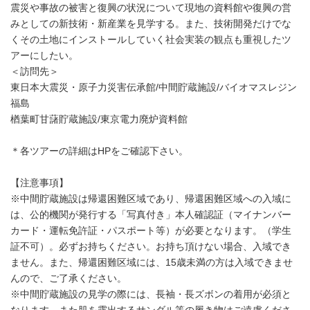
震災や事故の被害と復興の状況について現地の資料館や復興の営
みとしての新技術・新産業を見学する。また、技術開発だけでな
くその土地にインストールしていく社会実装の観点も重視したツ
アーにしたい。
＜訪問先＞
東日本大震災・原子力災害伝承館/中間貯蔵施設/バイオマスレジン
福島
楢葉町甘藷貯蔵施設/東京電力廃炉資料館
＊各ツアーの詳細はHPをご確認下さい。
【注意事項】
※中間貯蔵施設は帰還困難区域であり、帰還困難区域への入域に
は、公的機関が発行する「写真付き」本人確認証（マイナンバー
カード・運転免許証・パスポート等）が必要となります。（学生
証不可）。必ずお持ちください。お持ち頂けない場合、入域でき
ません。また、帰還困難区域には、15歳未満の方は入域できませ
んので、ご了承ください。
※中間貯蔵施設の見学の際には、長袖・長ズボンの着用が必須と