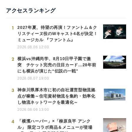
アクセスランキング
1
2027年夏、待望の再演！ファントム＆ク
リスティーヌ役のWキャスト4名が決定！
ミュージカル 『ファントム』
2026.08.06 12:00
2
横浜vs沖縄尚学、8月10日甲子園で激
突 チケット完売の注目カード…28年前
にも横浜が演じた“伝説の一戦”
2026.08.07 19:00
3
神奈川県厚木市に初の自社運営型物流拠
点が稼働～住宅資材物流を集約・効率化
し物流ネットワークを最適化～
2026.08.06 13:00
4
「横濱ハーバー」×「柳原良平 アンク
ル」 限定コラボ商品＆メニューが登場