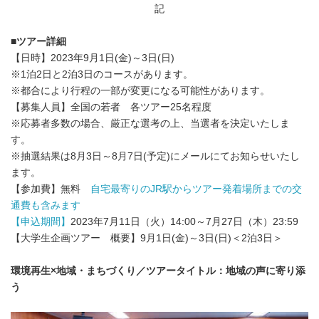
記
■ツアー詳細
【日時】2023年9月1日(金)～3日(日)
※1泊2日と2泊3日のコースがあります。
※都合により行程の一部が変更になる可能性があります。
【募集人員】全国の若者 各ツアー25名程度
※応募者多数の場合、厳正な選考の上、当選者を決定いたしま
す。
※抽選結果は8月3日～8月7日(予定)にメールにてお知らせいたし
ます。
【参加費】無料
自宅最寄りのJR駅からツアー発着場所までの交
通費も含みます
【申込期間】
2023年7月11日（火）14:00～7月27日（木）23:59
【大学生企画ツアー 概要】9月1日(金)～3日(日)＜2泊3日＞
環境再生×地域・まちづくり／ツアータイトル：地域の声に寄り添
う