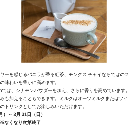
ヤーを感じるバニラが香る紅茶、モンクス チャイならではの
Japanese
の味わいを豊かに高めます。
 Kitchenでは、シナモンパウダーを加え、さらに香りを高めてい
みも加えることもできます。ミルクはオーツミルクまたはソイ
のドリンクとしてお楽しみいただけます。
月）～
3
月
31
日（日）
 ※なくなり次第終了