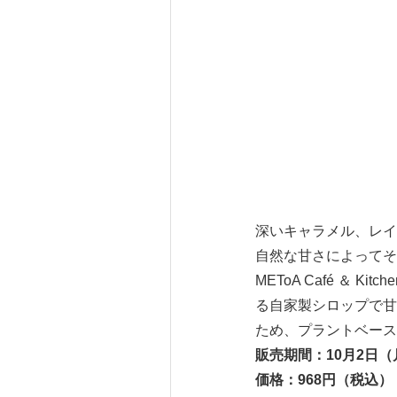
深いキャラメル、レイ
自然な甘さによってそ
METoA Café ＆
る自家製シロップで甘
ため、プラントベース
販売期間：
10
月
2
日（
価格：
968
円（税込）