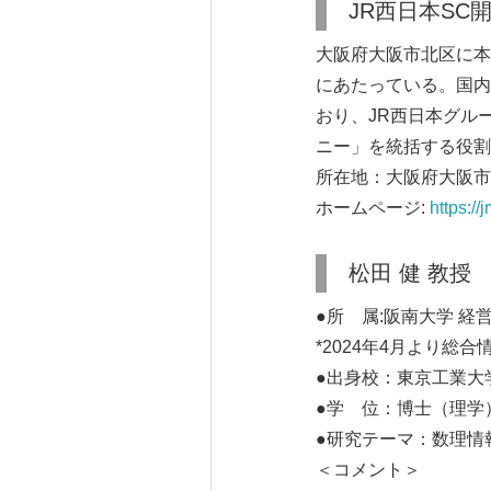
JR西日本SC
大阪府大阪市北区に本
にあたっている。国内
おり、JR西日本グル
ニー」を統括する役割
所在地：大阪府大阪市北
ホームページ:
https://
松田 健 教授
●所 属:阪南大学 経
*2024年4月より総
●出身校：東京工業大
●学 位：博士（理学
●研究テーマ：数理情
＜コメント＞