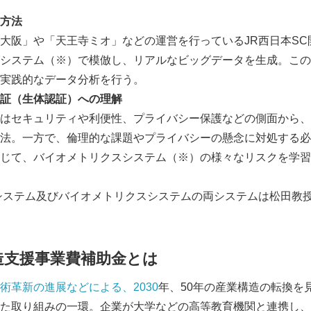
方法
大阪」や「天王寺ミオ」などの運営を行っているJR西日本SC
システム（※）で模倣し、リアルなビッグデータを生成。この
実践的なデータ分析を行う。
証（生体認証）への理解
はセキュリティや利便性、プライバシー保護などの側面から、
法。一方で、倫理的な課題やプライバシーの懸念に対処する必
じて、バイオメトリクスシステム（※）の様々なリスクを学習
システム及びバイオメトリクスシステムの両システムは松田教
Japanese
造支援事業費補助金とは
術革新の進展などによる、2030
年、50年の産業構造の転換を
た取り組みの一環。企業が大学などの高等教育機関と連携し、