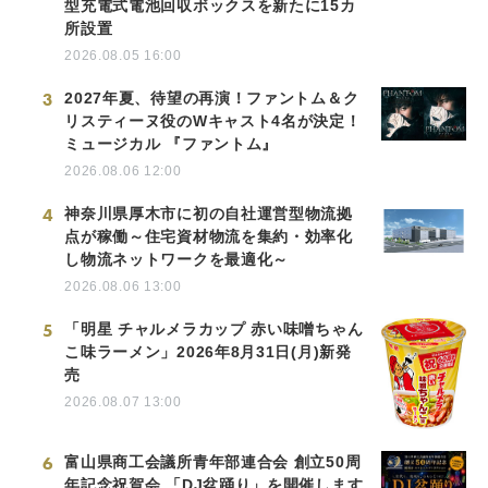
型充電式電池回収ボックスを新たに15カ
所設置
2026.08.05 16:00
3
2027年夏、待望の再演！ファントム＆ク
リスティーヌ役のWキャスト4名が決定！
ミュージカル 『ファントム』
2026.08.06 12:00
4
神奈川県厚木市に初の自社運営型物流拠
点が稼働～住宅資材物流を集約・効率化
し物流ネットワークを最適化～
2026.08.06 13:00
5
「明星 チャルメラカップ 赤い味噌ちゃん
こ味ラーメン」2026年8月31日(月)新発
売
2026.08.07 13:00
6
富山県商工会議所青年部連合会 創立50周
年記念祝賀会 「DJ盆踊り」を開催します