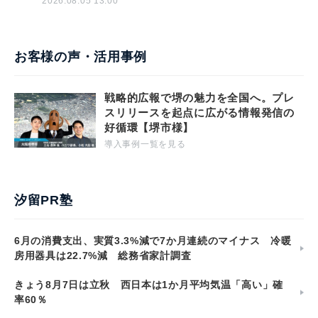
2026.08.05 13:00
お客様の声・活用事例
戦略的広報で堺の魅力を全国へ。プレ
スリリースを起点に広がる情報発信の
好循環【堺市様】
導入事例一覧を見る
汐留PR塾
6月の消費支出、実質3.3%減で7か月連続のマイナス 冷暖
房用器具は22.7%減 総務省家計調査
きょう8月7日は立秋 西日本は1か月平均気温「高い」確
率60％