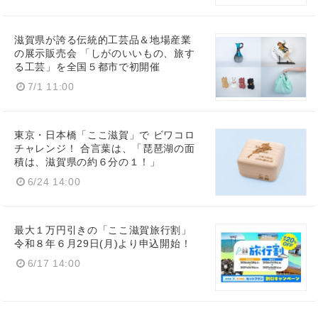
滋賀県が誇る伝統的工芸品＆地場産業
の展示販売会 「しがのいいもの、旅す
る工芸」を全国５都市で初開催
English
7/1 11:00
東京・日本橋「ここ滋賀」で ビワコロ
チャレンジ！ 合言葉は、「琵琶湖の面
積は、滋賀県の約６分の１！」
6/24 14:00
最大１万円引きの「ここ滋賀旅行割」
令和８年６月29日(月)より申込開始！
6/17 14:00