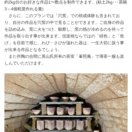
約2kg分のお好きな作品1〜数点を制作できます。(粘土2kg･･･茶碗
3～4個程度作れる量)
さらに、このプランでは「穴窯」での焼成体験も含まれてお
り、自分の作品を穴窯の中で見ることができます。ご自身の作品
を詰め込み、窯に火をつけ、観察し、窯の熱が冷めるのを待って
作品を取り出す事が出来ます。信楽焼ならではの「緋色」と「焦
げ」を目前で感じ、わび・さびが溢れた器は、一生大切に扱う事
が出来る作品となるでしょう。
また作陶の合間に英山氏所有の茶室「峯照庵」で薄茶一服も楽
しんでいただけます。