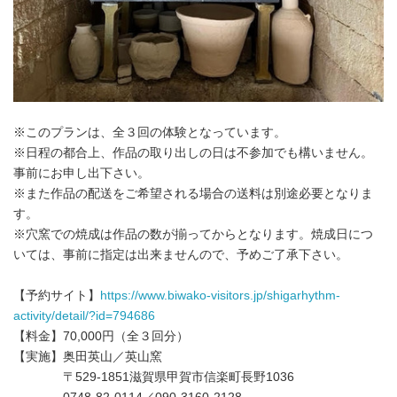
※このプランは、全３回の体験となっています。
※日程の都合上、作品の取り出しの日は不参加でも構いません。
事前にお申し出下さい。
※また作品の配送をご希望される場合の送料は別途必要となりま
す。
※穴窯での焼成は作品の数が揃ってからとなります。焼成日につ
いては、事前に指定は出来ませんので、予めご了承下さい。
【予約サイト】
https://www.biwako-visitors.jp/shigarhythm-
activity/detail/?id=794686
【料金】70,000円（全３回分）
【実施】奥田英山／英山窯
〒529-1851滋賀県甲賀市信楽町長野1036