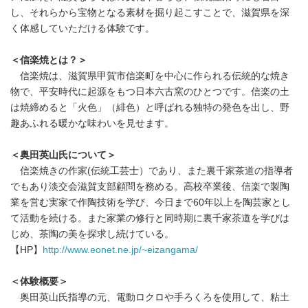
し、それらから宝物となる素材を掘り起こすことで、滋賀県を深
く体感していただける体験です。
＜信楽焼とは？＞
信楽焼は、滋賀県甲賀市信楽町を中心に作られる伝統的な焼き
物で、平安時代に起源をもつ日本六古窯のひとつです。信楽の土
は焼締めると「火色」（緋色）と呼ばれる独特の発色を出し、野
趣あふれる暖かな味わいを見せます。
＜奥田英山氏について＞
信楽焼きの作家(伝統工芸士）であり、また裏千家茶道の指導者
でもあり淡交会滋賀支部顧問を務める。高校卒業後、信楽で製陶
業を営む実家で作陶技術を学び、今日まで60年以上を陶芸家とし
て活動を続ける。また家業の修行と同時期に裏千家茶道を学びは
じめ、茶陶の美を探求し続けている。
【HP】
http://www.eonet.ne.jp/~eizangama/
＜体験概要＞
奥田英山氏指導の元、電動ロクロや手ろくろを使用して、粘土