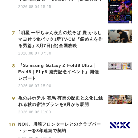
2026.08.04 15:25
7
｢明星 一平ちゃん夜店の焼そば 袋 からし
マヨ付 5食パック｣新TV-CM『袋めんを作
る男篇』8月7日(金)全国放映
2026.08.07 07:30
8
『Samsung Galaxy Z Fold8 Ultra｜
Fold8｜Flip8 発売記念イベント』開催
レポート
2026.08.07 15:00
9
亀の井ホテル 有馬 有馬の歴史と文化に触
れる秋の宿泊プランを9月から展開
2026.08.06 11:00
10
NOK、川崎フロンターレとのクラブパー
トナーを3年連続で契約