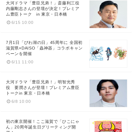
大河ドラマ「豊臣兄弟！」斎藤利三役
内藤剛志さんの登壇が決定！プレミア
ム豊臣トーク in 東京・日本橋
6/15 10:00
7月1日「びわ湖の日」45周年に 全国初
滋賀県×DAISO「蟲神器」コラボキャン
ペーンを開催
6/11 11:00
大河ドラマ「豊臣兄弟！」明智光秀
役 要潤さんが登壇！プレミアム豊臣
トークin 東京・日本橋
6/8 10:00
初の東京開催！ここ滋賀で「ひこにゃ
ん」20周年誕生日グリーティング開