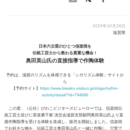
2023年10月26日
滋賀県
日本六古窯のひとつ信楽焼を
伝統工芸士から教わる貴重な機会！
奥田英山氏の直接指導で作陶体験
予約は、滋賀のリズムを体感できる「シガリズム体験」サイトか
ら
【予約サイト】
https://www.biwako-visitors.jp/shigarhythm-
activity/detail/?id=794686
この度、（公社）びわこビジターズビューローでは、信楽焼伝
統工芸士並びに茶道裏千家 淡交会滋賀支部顧問奥田英山氏より直
接作陶指導を受ける体験を造成し、販売を開始しました。信楽焼
でお好きな物を、伝統工芸士奥田英山氏と一緒に作陶し、穴窯で