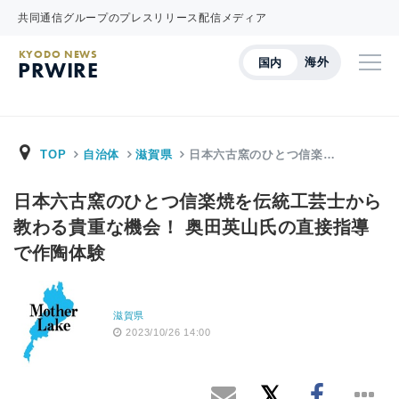
共同通信グループのプレスリリース配信メディア
KYODO NEWS
海外
国内
PRWIRE
TOP
自治体
滋賀県
日本六古窯のひとつ信楽…
日本六古窯のひとつ信楽焼を伝統工芸士から
教わる貴重な機会！ 奥田英山氏の直接指導
で作陶体験
滋賀県
2023/10/26 14:00