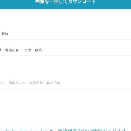
画像を一括してダウンロード
English
・特許
済・地域社会
、
土木・建築
テム、渇水リスク、気候変動、異常渇水