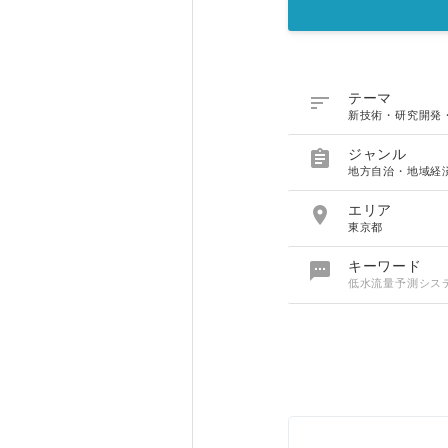

テーマ
新技術・研究開発

ジャンル
地方自治・地域経

エリア
東京都

キーワード
低水流量予測シス