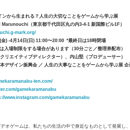
インから生まれる？人生の大切なことをゲームから学ぶ展
N Marunouchi（東京都千代田区丸の内3-4-1 新国際ビル1F）
uchi.g-mark.org/
金) -4月14日(日) 11:00〜20:00 *最終日は18時閉場
は入場制限
をする場合があります（30分ごと／整理券配布）
クリエイティブディレクター）、内山堅（プロデューサー）
本デザイン振興会 ／ 人生の大事なことをゲームから学ぶ展 
amekaramanabu-ten.com/
itter.com/gamekaramanabu
s://www.instagram.com/gamekaramanabu
ビデオゲームは、私たちの生活の中で身近なものとして発展し