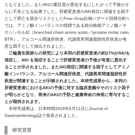
となりました。またAKIの重症度が悪化するにしたがって予後がさ
らに不良となる結果でした。肝硬変患者のAKI発症に関連する因子
として死亡を競合リスクとしたFine–Gray比例ハザード回帰分析
7)
では、アミノ酸インバランスの指標である総分岐鎖アミノ酸／チ
ロシンモル比（branched chain amino acids／tyrosine molar ratio;
BTR）、アルコール関連肝疾患、代謝異常関連脂肪性肝疾患が有
意な因子として抽出されました。
三輪貴生医師らの研究により本邦の肝硬変患者の約
27%
が
AKI
を
発症し、
AKI
を発症することで肝硬変患者の予後が有意に悪化す
ることが示されました。また
AKI
発症に関連する因子としてアミノ
酸インバランス、アルコール関連肝疾患、代謝異常関連脂肪性肝
疾患が関連することが示唆されました。本研究成果から、本邦の
肝硬変患者における
AKI
の予後に対する臨床意義やそのリスク因子
が明らかとなり、将来の
AKI
の予防と健康寿命の伸長に寄与するこ
とが期待されます。
本研究成果は、日本時間2024年6月11日にJournal of
Gastroenterology誌で発表されました。
研究背景