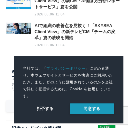
Client View」の新CM「AI働き方分析レポー
トサービス」篇を公開
2026.08.06 11:04
AIで組織の改善点を見抜く！「SKYSEA
Client View」の新テレビCM「チームの変
革」篇の放映を開始
2026.08.06 11:04
当社では、「
プライバシーポリシー
」に定める通
広報初心者のための
り、本ウェブサイトとサービスを快適にご利用いた
プレスリリースの書き方
だき、また、どのように活用されているのかを当社
共同通信社グループのノウハウをもとにプレスリ
で詳しく把握するために、Cookie を使用していま
リースの基本的なポイントを解説！
す。
詳細を見る
同意する
拒否する