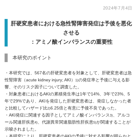
2024年7月4日
肝硬変患者における急性腎障害発症は予後を悪化
させる
：アミノ酸インバランスの重要性
本研究のポイント
・本研究では、567名の肝硬変患者を対象として、肝硬変患者は急
性腎障害（acute kidney injury; AKI）
の発症率と予後に与える影
1)
響、そのリスク因子について調査した。
・対象患者におけるAKIの累積発生率は1年で14%、3年で23%、5
年で29%であり、AKIを発症した肝硬変患者は、発症しなかった者
と比較してハザード比
6.25倍と有意に予後不良であった。
2)
・AKI発症に関連する因子としてアミノ酸インバランス
、アルコ
3)
ール関連肝疾患
、代謝異常関連脂肪性肝疾患
が関連することが
4)
5)
示唆されました。
・本研究により、肝硬変患者のAKIの予後に対する影響が明らかと