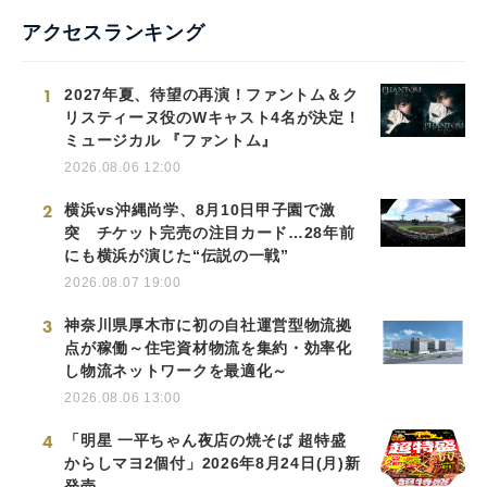
アクセスランキング
1
2027年夏、待望の再演！ファントム＆ク
リスティーヌ役のWキャスト4名が決定！
ミュージカル 『ファントム』
2026.08.06 12:00
2
横浜vs沖縄尚学、8月10日甲子園で激
突 チケット完売の注目カード…28年前
にも横浜が演じた“伝説の一戦”
2026.08.07 19:00
3
神奈川県厚木市に初の自社運営型物流拠
点が稼働～住宅資材物流を集約・効率化
し物流ネットワークを最適化～
2026.08.06 13:00
4
「明星 一平ちゃん夜店の焼そば 超特盛
からしマヨ2個付」2026年8月24日(月)新
発売