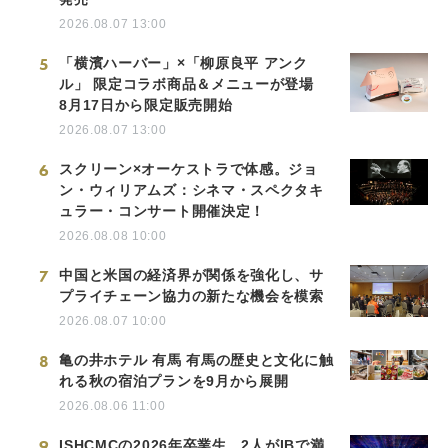
2026.08.07 13:00
5
「横濱ハーバー」×「柳原良平 アンク
ル」 限定コラボ商品＆メニューが登場
8月17日から限定販売開始
2026.08.07 13:00
6
スクリーン×オーケストラで体感。ジョ
ン・ウィリアムズ：シネマ・スペクタキ
ュラー・コンサート開催決定！
2026.08.08 10:00
7
中国と米国の経済界が関係を強化し、サ
プライチェーン協力の新たな機会を模索
2026.08.07 10:00
8
亀の井ホテル 有馬 有馬の歴史と文化に触
れる秋の宿泊プランを9月から展開
2026.08.06 11:00
9
ISHCMCの2026年卒業生、2人がIBで満