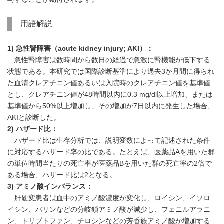
用語解説
1) 急性腎障害（acute kidney injury; AKI）：
急性腎障害は数時間から数日の経過で急激に腎機能が低下する
状態である。本研究では国際診断基準により過去3か月間に得られ
た血清クレアチニン値あるいは入院時のクレアチニン値を基準値
とし、クレアチニン値が48時間以内に0.3 mg/dl以上増加、または
基準値から50%以上増加し、その増加が7日以内に発生した場合、
AKIと診断した。
2) ハザード比：
ハザード比は生存分析では、説明変数によって記述された条件
に対応するハザード率の比である。たとえば、医薬品Aを用いた群
の単位時間当たりの死亡率が医薬品Bを用いた群の死亡率の2倍で
ある場合、ハザード比は2となる。
3) アミノ酸インバランス：
肝硬変患者は血中のアミノ酸濃度が変化し、ロイシン、イソロ
イシン、バリンなどの分岐鎖アミノ酸が減少し、フェニルアラニ
ン、トリプトファン、チロシンなどの芳香族アミノ酸が増加する