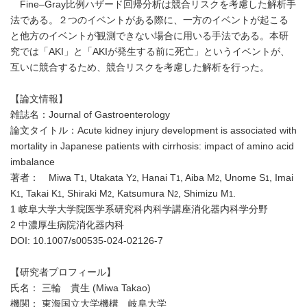
Fine–Gray比例ハザード回帰分析は競合リスクを考慮した解析手
法である。２つのイベントがある際に、一方のイベントが起こる
と他方のイベントが観測できない場合に用いる手法である。本研
究では「AKI」と「AKIが発生する前に死亡」というイベントが、
互いに競合するため、競合リスクを考慮した解析を行った。
【論文情報】
雑誌名：Journal of Gastroenterology
論文タイトル：Acute kidney injury development is associated with
mortality in Japanese patients with cirrhosis: impact of amino acid
imbalance
著者： Miwa T
, Utakata Y
, Hanai T
, Aiba M
, Unome S
, Imai
1
2
1
2
1
K
, Takai K
, Shiraki M
, Katsumura N
, Shimizu M
.
1
1
2
2
1
1 岐阜大学大学院医学系研究科内科学講座消化器内科学分野
2 中濃厚生病院消化器内科
DOI: 10.1007/s00535-024-02126-7
【研究者プロフィール】
氏名： 三輪 貴生 (Miwa Takao)
機関： 東海国立大学機構 岐阜大学