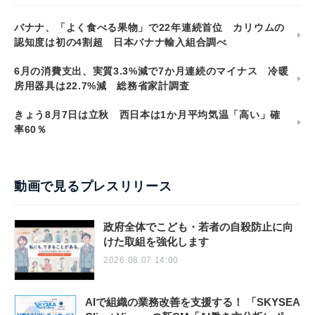
バナナ、「よく食べる果物」で22年連続首位 カリウムの
認知度は初の4割超 日本バナナ輸入組合調べ
6月の消費支出、実質3.3%減で7か月連続のマイナス 冷暖
房用器具は22.7%減 総務省家計調査
きょう8月7日は立秋 西日本は1か月平均気温「高い」確
率60％
動画で見るプレスリリース
政府全体でこども・若者の自殺防止に向
けた取組を強化します
2026.08.07 14:00
AIで組織の業務改善を支援する！ 「SKYSEA