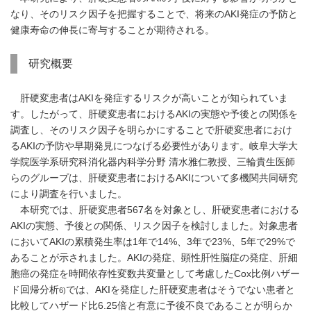
なり、そのリスク因子を把握することで、将来のAKI発症の予防と
健康寿命の伸長に寄与することが期待される。
研究概要
肝硬変患者はAKIを発症するリスクが高いことが知られていま
す。したがって、肝硬変患者におけるAKIの実態や予後との関係を
調査し、そのリスク因子を明らかにすることで肝硬変患者におけ
るAKIの予防や早期発見につなげる必要性があります。岐阜大学大
学院医学系研究科消化器内科学分野 清水雅仁教授、三輪貴生医師
らのグループは、肝硬変患者におけるAKIについて多機関共同研究
により調査を行いました。
本研究では、肝硬変患者567名を対象とし、肝硬変患者における
AKIの実態、予後との関係、リスク因子を検討しました。対象患者
においてAKIの累積発生率は1年で14%、3年で23%、5年で29%で
あることが示されました。AKIの発症、顕性肝性脳症の発症、肝細
胞癌の発症を時間依存性変数共変量として考慮したCox比例ハザー
ド回帰分析
では、AKIを発症した肝硬変患者はそうでない患者と
6)
比較してハザード比6.25倍と有意に予後不良であることが明らか