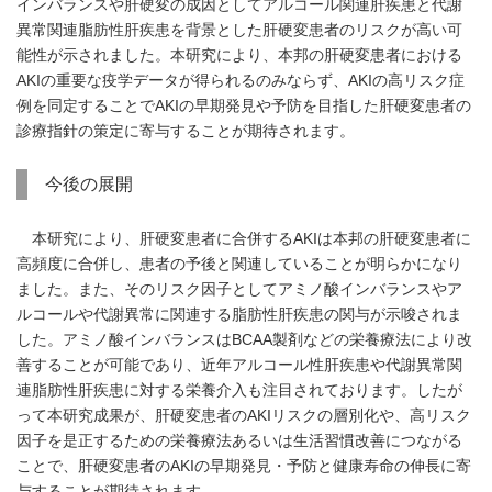
インバランスや肝硬変の成因としてアルコール関連肝疾患と代謝
異常関連脂肪性肝疾患を背景とした肝硬変患者のリスクが高い可
能性が示されました。本研究により、本邦の肝硬変患者における
AKIの重要な疫学データが得られるのみならず、AKIの高リスク症
例を同定することでAKIの早期発見や予防を目指した肝硬変患者の
診療指針の策定に寄与することが期待されます。
今後の展開
本研究により、肝硬変患者に合併するAKIは本邦の肝硬変患者に
高頻度に合併し、患者の予後と関連していることが明らかになり
ました。また、そのリスク因子としてアミノ酸インバランスやア
ルコールや代謝異常に関連する脂肪性肝疾患の関与が示唆されま
した。アミノ酸インバランスはBCAA製剤などの栄養療法により改
善することが可能であり、近年アルコール性肝疾患や代謝異常関
連脂肪性肝疾患に対する栄養介入も注目されております。したが
って本研究成果が、肝硬変患者のAKIリスクの層別化や、高リスク
因子を是正するための栄養療法あるいは生活習慣改善につながる
ことで、肝硬変患者のAKIの早期発見・予防と健康寿命の伸長に寄
与することが期待されます。