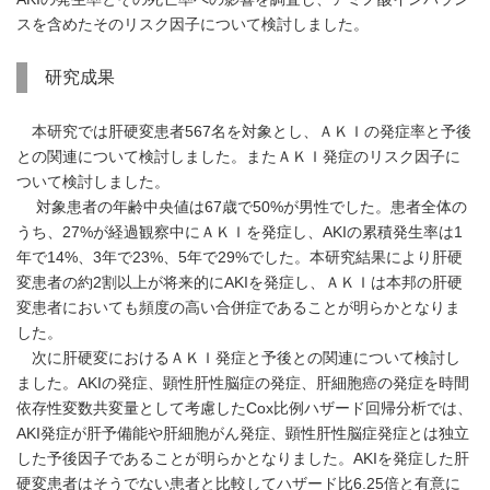
スを含めたそのリスク因子について検討しました。
研究成果
本研究では肝硬変患者567名を対象とし、ＡＫＩの発症率と予後
との関連について検討しました。またＡＫＩ発症のリスク因子に
ついて検討しました。
対象患者の年齢中央値は67歳で50%が男性でした。患者全体の
うち、27%が経過観察中にＡＫＩを発症し、AKIの累積発生率は1
年で14%、3年で23%、5年で29%でした。本研究結果により肝硬
変患者の約2割以上が将来的にAKIを発症し、ＡＫＩは本邦の肝硬
変患者においても頻度の高い合併症であることが明らかとなりま
した。
次に肝硬変におけるＡＫＩ発症と予後との関連について検討し
ました。AKIの発症、顕性肝性脳症の発症、肝細胞癌の発症を時間
依存性変数共変量として考慮したCox比例ハザード回帰分析では、
AKI発症が肝予備能や肝細胞がん発症、顕性肝性脳症発症とは独立
した予後因子であることが明らかとなりました。AKIを発症した肝
硬変患者はそうでない患者と比較してハザード比6.25倍と有意に