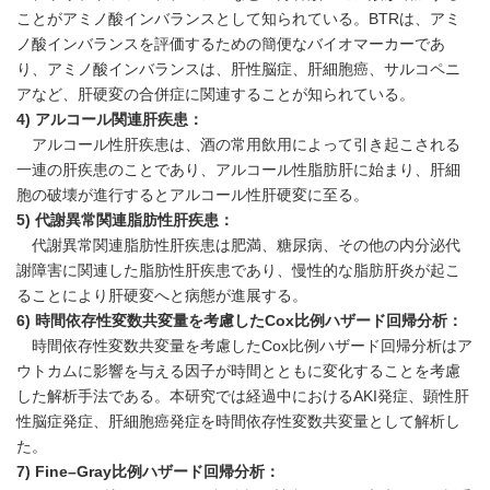
ことがアミノ酸インバランスとして知られている。BTRは、アミ
ノ酸インバランスを評価するための簡便なバイオマーカーであ
り、アミノ酸インバランスは、肝性脳症、肝細胞癌、サルコペニ
アなど、肝硬変の合併症に関連することが知られている。
4) アルコール関連肝疾患：
アルコール性肝疾患は、酒の常用飲用によって引き起こされる
一連の肝疾患のことであり、アルコール性脂肪肝に始まり、肝細
胞の破壊が進行するとアルコール性肝硬変に至る。
5) 代謝異常関連脂肪性肝疾患：
代謝異常関連脂肪性肝疾患は肥満、糖尿病、その他の内分泌代
謝障害に関連した脂肪性肝疾患であり、慢性的な脂肪肝炎が起こ
ることにより肝硬変へと病態が進展する。
6) 時間依存性変数共変量を考慮したCox比例ハザード回帰分析：
時間依存性変数共変量を考慮したCox比例ハザード回帰分析はア
ウトカムに影響を与える因子が時間とともに変化することを考慮
した解析手法である。本研究では経過中におけるAKI発症、顕性肝
性脳症発症、肝細胞癌発症を時間依存性変数共変量として解析し
た。
7) Fine–Gray比例ハザード回帰分析：