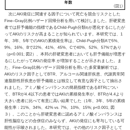
次にAKI発症に関連する因子について死亡を競合リスクとした
Fine–Gray比例ハザード回帰分析を用いて検討しました。肝硬変患
者では肝予備能の指標であるChild-Pugh分類
が悪化するにしたが
8)
ってAKIのリスクが高まることが知られています。本研究では、1
年、3年、5年でのAKIの累積発生率は、Child-Pugh分類Aで5%、
9%、16%、Bで22%、41%、45%、Cで40%、52%、57%であり
（p<0.001; 図2）、本邦の肝硬変患者においても肝予備能が増悪す
るにしたがってAKIの発症率 が増加することが示されました。ま
た、Fine–Gray比例ハザード回帰分析を用いた多変量解析では、
AKIのリスク因子としてBTR、アルコール関連肝疾患、代謝異常関
連脂肪性肝疾患が肝予備能とは独立して有意な因子として抽出さ
れました。アミノ酸インバランスの簡易指標であるBTRについ
て、BTRが4.4以下の患者ではAKIの累積発生率が、BTRが4.4より
大きい患者に比べて有意に高い結果でした（1年、3年、5年の累積
発生率：21%、34%、42% vs. 7%、10%、15%; p<0.001; 図
３）。このことから肝硬変患者に認めるアミノ酸インバランスは
肝性脳症などの合併症のみならず、AKIの発症にも寄与している可
能性が示唆されました。本研究では、その他のリスク因子として