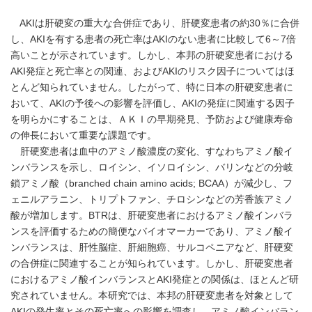
AKIは肝硬変の重大な合併症であり、肝硬変患者の約30％に合併
し、AKIを有する患者の死亡率はAKIのない患者に比較して6～7倍
高いことが示されています。しかし、本邦の肝硬変患者における
AKI発症と死亡率との関連、およびAKIのリスク因子についてはほ
とんど知られていません。したがって、特に日本の肝硬変患者に
おいて、AKIの予後への影響を評価し、AKIの発症に関連する因子
を明らかにすることは、ＡＫＩの早期発見、予防および健康寿命
の伸長において重要な課題です。
肝硬変患者は血中のアミノ酸濃度の変化、すなわちアミノ酸イ
ンバランスを示し、ロイシン、イソロイシン、バリンなどの分岐
鎖アミノ酸（branched chain amino acids; BCAA）が減少し、フ
ェニルアラニン、トリプトファン、チロシンなどの芳香族アミノ
酸が増加します。BTRは、肝硬変患者におけるアミノ酸インバラ
ンスを評価するための簡便なバイオマーカーであり、アミノ酸イ
ンバランスは、肝性脳症、肝細胞癌、サルコペニアなど、肝硬変
の合併症に関連することが知られています。しかし、肝硬変患者
におけるアミノ酸インバランスとAKI発症との関係は、ほとんど研
究されていません。本研究では、本邦の肝硬変患者を対象として
AKIの発生率とその死亡率への影響を調査し、アミノ酸インバラン