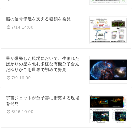
脳の信号伝達を支える糖鎖を発見
7/14 14:00
星が爆発した現場において、生まれた
ばかりの星を包む多様な有機分子含ん
だゆりかごを世界で初めて発見
7/9 16:00
宇宙ジェットが分子雲に衝突する現場
を発見
6/26 10:00