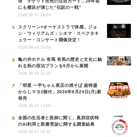
突 チケット完売の注目カード…28年前
にも横浜が演じた“伝説の一戦”
2026.08.07 19:00
5
スクリーン×オーケストラで体感。ジョ
ン・ウィリアムズ：シネマ・スペクタキ
ュラー・コンサート開催決定！
2026.08.08 10:00
6
亀の井ホテル 有馬 有馬の歴史と文化に触
れる秋の宿泊プランを9月から展開
2026.08.06 11:00
7
「明星 一平ちゃん夜店の焼そば 超特盛
からしマヨ2個付」2026年8月24日(月)新
発売
2026.08.07 13:00
8
全国の生活者と医師に聞く、風邪症状時
のAI利用と医療受診に関する調査結果
2026.08.07 15:30