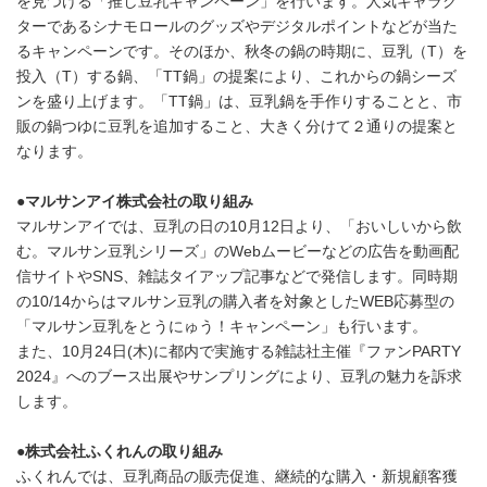
を見つける「推し豆乳キャンペーン」を行います。人気キャラク
ターであるシナモロールのグッズやデジタルポイントなどが当た
るキャンペーンです。そのほか、秋冬の鍋の時期に、豆乳（T）を
投入（T）する鍋、「TT鍋」の提案により、これからの鍋シーズ
ンを盛り上げます。「TT鍋」は、豆乳鍋を手作りすることと、市
販の鍋つゆに豆乳を追加すること、大きく分けて２通りの提案と
なります。
●マルサンアイ株式会社の取り組み
マルサンアイでは、豆乳の日の10月12日より、「おいしいから飲
む。マルサン豆乳シリーズ」のWebムービーなどの広告を動画配
信サイトやSNS、雑誌タイアップ記事などで発信します。同時期
の10/14からはマルサン豆乳の購入者を対象としたWEB応募型の
「マルサン豆乳をとうにゅう！キャンペーン」も行います。
また、10月24日(木)に都内で実施する雑誌社主催『ファンPARTY
2024』へのブース出展やサンプリングにより、豆乳の魅力を訴求
します。
●株式会社ふくれんの取り組み
ふくれんでは、豆乳商品の販売促進、継続的な購入・新規顧客獲