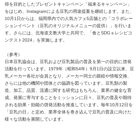
得を目的としたプレゼントキャンペーン「福来るキャンペーン」
をはじめ、Instagramによる豆乳の用途提案を継続します。また、
10月1日からは、福岡県内での人気カフェ5店舗との「コラボレー
ションイベント（豆乳のオリジナルメニューの提供）」を行いま
す。さらには、北海道文教大学と共同で、「食とSDGｓレシピコ
ンテスト2024」を実施します。
（参考）
日本豆乳協会は、豆乳および豆乳製品の普及を第一の目的に啓発
活動を行っています。1979年（昭和54年）9月1日の設立以来、豆
乳メーカー各社が会員となり、メーカー同士の親睦や情報交換、
さらには他の機関や団体との協調を図っています。豆乳類の製
造、加工、品質、流通に関する研究はもちろん、業界の健全な育
成、発展に寄与することをミッションに日々、豆乳の普及や期待
される効果・効能の啓発活動を推進しています。毎年10月12日を
「豆乳の日」と定め、業界全体を巻き込んで豆乳の普及に向けた
様々な活動を展開しています。