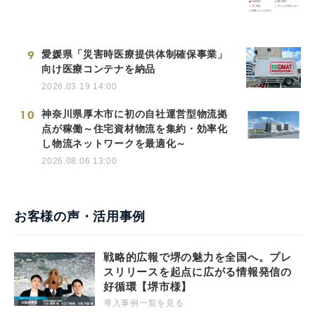
9
愛媛県「災害時医療提供体制確保事業」
向け医療コンテナを納品
2026.03.19 14:00
10
神奈川県厚木市に初の自社運営型物流拠
点が稼働～住宅資材物流を集約・効率化
し物流ネットワークを最適化～
2026.08.06 13:00
お客様の声・活用事例
戦略的広報で堺の魅力を全国へ。プレ
スリリースを起点に広がる情報発信の
好循環【堺市様】
導入事例一覧を見る