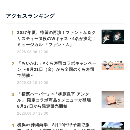
アクセスランキング
1
2027年夏、待望の再演！ファントム＆ク
リスティーヌ役のWキャスト4名が決定！
ミュージカル 『ファントム』
2026.08.06 12:00
2
「ちいかわ」×くら寿司コラボキャンペー
ン ～8月21日（金）から全国のくら寿司
で開催～
2026.08.10 10:00
3
「横濱ハーバー」×「柳原良平 アンク
ル」 限定コラボ商品＆メニューが登場
8月17日から限定販売開始
2026.08.07 13:00
4
横浜vs沖縄尚学、8月10日甲子園で激