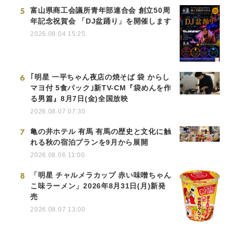
5
富山県商工会議所青年部連合会 創立50周
年記念祝賀会 「DJ盆踊り」を開催します
2026.08.04 15:25
6
｢明星 一平ちゃん夜店の焼そば 袋 からし
マヨ付 5食パック｣新TV-CM『袋めんを作
る男篇』8月7日(金)全国放映
2026.08.07 07:30
7
亀の井ホテル 有馬 有馬の歴史と文化に触
れる秋の宿泊プランを9月から展開
2026.08.06 11:00
8
「明星 チャルメラカップ 赤い味噌ちゃん
こ味ラーメン」2026年8月31日(月)新発
売
2026.08.07 13:00