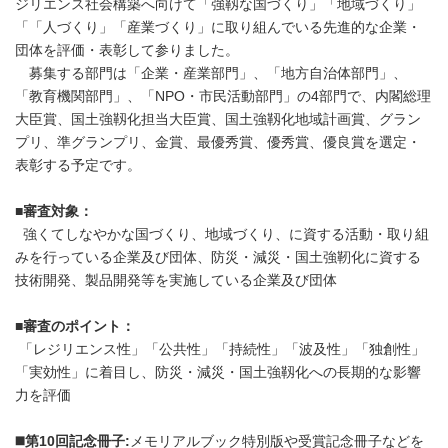
ジリエンス社会構築へ向けて「強靱な国づくり」「地域づくり」
「「人づくり」「産業づくり」に取り組んでいる先進的な企業・
団体を評価・表彰して参りました。
募集する部門は「企業・産業部門」、「地方自治体部門」、
「教育機関部門」、「NPO・市民活動部門」の4部門で、内閣総理
大臣賞、国土強靱化担当大臣賞、国土強靱化地域計画賞、グラン
プリ、準グランプリ、金賞、最優秀賞、優秀賞、優良賞を選定・
表彰する予定です。
■審査対象：
強くてしなやかな国づくり、地域づくり、に資する活動・取り組
みを行っている企業及び団体、防災・減災・国土強靭化に資する
技術開発、製品開発等を実施している企業及び団体
■審査のポイント：
「レジリエンス性」「公共性」「持続性」「波及性」「独創性」
「実効性」に着目し、防災・減災・国土強靱化への長期的な影響
力を評価
◼️第10回記念冊子:
メモリアルブック特別版や受賞記念冊子などを