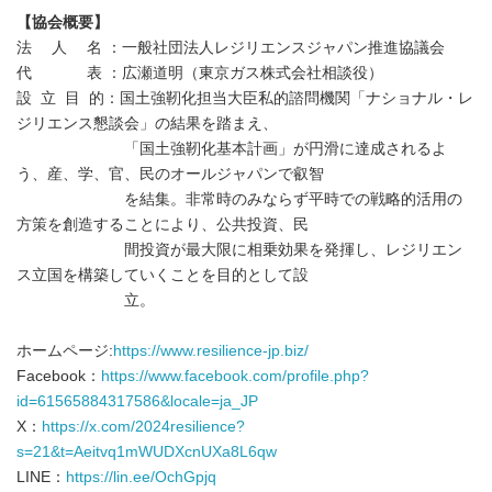
【協会概要】
法 人 名 ：一般社団法人レジリエンスジャパン推進協議会
代 表 ：広瀬道明（東京ガス株式会社相談役）
設 立 目 的：国土強靭化担当大臣私的諮問機関「ナショナル・レ
ジリエンス懇談会」の結果を踏まえ、
「国土強靭化基本計画」が円滑に達成されるよ
う、産、学、官、民のオールジャパンで叡智
を結集。非常時のみならず平時での戦略的活用の
方策を創造することにより、公共投資、民
間投資が最大限に相乗効果を発揮し、レジリエン
ス立国を構築していくことを目的として設
立。
ホームページ:
https://www.resilience-jp.biz/
Facebook：
https://www.facebook.com/profile.php?
id=61565884317586&locale=ja_JP
X：
https://x.com/2024resilience?
s=21&t=Aeitvq1mWUDXcnUXa8L6qw
LINE：
https://lin.ee/OchGpjq