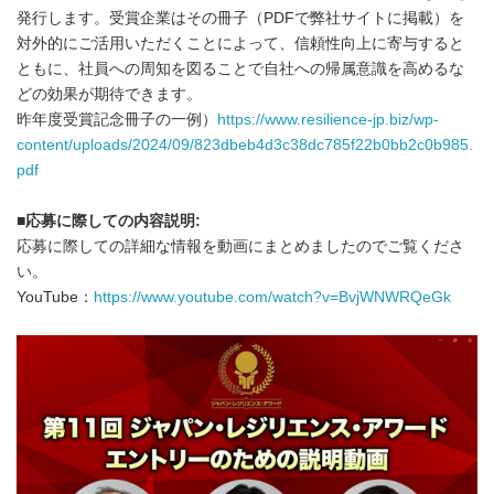
発行します。受賞企業はその冊子（PDFで弊社サイトに掲載）を
対外的にご活用いただくことによって、信頼性向上に寄与すると
ともに、社員への周知を図ることで自社への帰属意識を高めるな
どの効果が期待できます。
昨年度受賞記念冊子の一例）
https://www.resilience-jp.biz/wp-
content/uploads/2024/09/823dbeb4d3c38dc785f22b0bb2c0b985.
pdf
■応募に際しての内容説明:
応募に際しての詳細な情報を動画にまとめましたのでご覧くださ
い。
YouTube：
https://www.youtube.com/watch?v=BvjWNWRQeGk