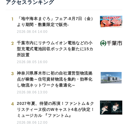
アクセスランキング
1
「地中海本まぐろ」フェア-8月7日（金）
より期間・数量限定で販売-
2026.08.04 14:00
2
千葉市内にリチウムイオン電池などの小
型充電式電池回収ボックスを新たに15カ
所設置
2026.08.05 16:00
3
神奈川県厚木市に初の自社運営型物流拠
点が稼働～住宅資材物流を集約・効率化
し物流ネットワークを最適化～
2026.08.06 13:00
4
2027年夏、待望の再演！ファントム＆ク
リスティーヌ役のWキャスト4名が決定！
ミュージカル 『ファントム』
2026.08.06 12:00