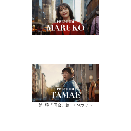
第1弾「再会」篇 CMカット