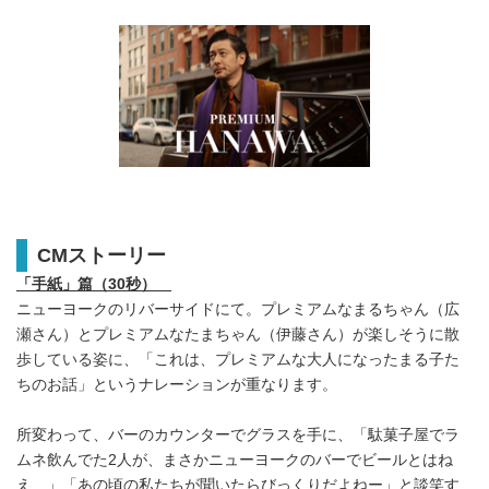
CM
ストーリー
「手紙」篇
（
30
秒）
ニューヨークのリバーサイドにて。プレミアムなまるちゃん（広
瀬さん）とプレミアムなたまちゃん（伊藤さん）が楽しそうに散
歩している姿に、「これは、プレミアムな大人になったまる子た
ちのお話」というナレーションが重なります。
所変わって、バーのカウンターでグラスを手に、「駄菓子屋でラ
ムネ飲んでた2人が、まさかニューヨークのバーでビールとはね
え…」「あの頃の私たちが聞いたらびっくりだよねー」と談笑す