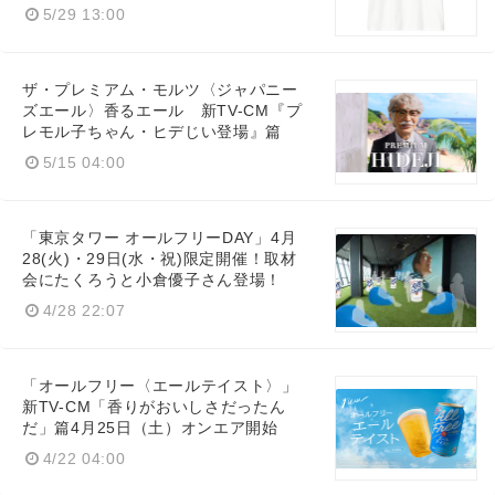
5/29 13:00
ザ・プレミアム・モルツ〈ジャパニー
ズエール〉香るエール 新TV-CM『プ
レモル子ちゃん・ヒデじい登場』篇
5/15 04:00
「東京タワー オールフリーDAY」4月
28(火)・29日(水・祝)限定開催！取材
会にたくろうと小倉優子さん登場！
4/28 22:07
「オールフリー〈エールテイスト〉」
新TV-CM「香りがおいしさだったん
だ」篇4月25日（土）オンエア開始
4/22 04:00