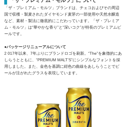
「ザ・プレミアム・モルツ」について
「ザ・プレミアム・モルツ」ブランドは、チェコおよびその周辺
国で収穫・製麦されたダイヤモンド麦芽の一部使用や天然水醸造
など、素材・製法に徹底的にこだわっています。「ザ・プレミア
ム・モルツ」は“華やかな香り”と“深いコク”が特長のプレミアムビ
ールです。
●
パッケージリニューアルについて
2 017年以来、7年ぶりにブランドロゴを刷新。“The”を象徴的にあ
しらうとともに、“PREMIUM MALT’S”にシンプルなフォントを採
用しました。また、金色を基調に紺色の曲線をあしらうことでビ
ールが注がれたグラスを表現しています。