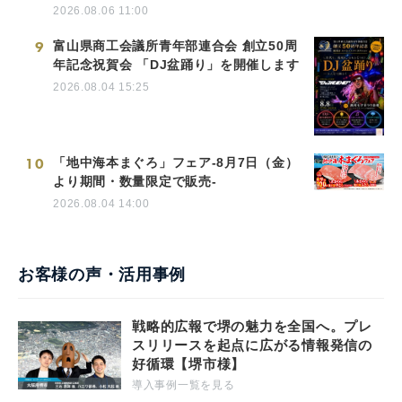
2026.08.06 11:00
9
富山県商工会議所青年部連合会 創立50周
年記念祝賀会 「DJ盆踊り」を開催します
2026.08.04 15:25
10
「地中海本まぐろ」フェア-8月7日（金）
より期間・数量限定で販売-
2026.08.04 14:00
お客様の声・活用事例
戦略的広報で堺の魅力を全国へ。プレ
スリリースを起点に広がる情報発信の
好循環【堺市様】
導入事例一覧を見る