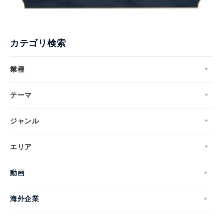
カテゴリ検索
業種
テーマ
ジャンル
エリア
動画
海外企業