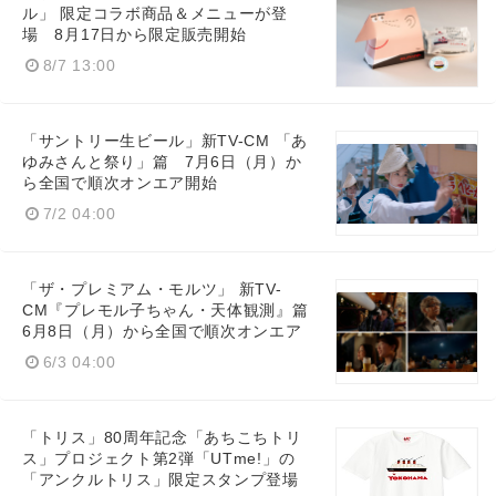
ル」 限定コラボ商品＆メニューが登
場 8月17日から限定販売開始
8/7 13:00
「サントリー生ビール」新TV-CM 「あ
ゆみさんと祭り」篇 7月6日（月）か
ら全国で順次オンエア開始
7/2 04:00
「ザ・プレミアム・モルツ」 新TV-
CM『プレモル子ちゃん・天体観測』篇
6月8日（月）から全国で順次オンエア
6/3 04:00
「トリス」80周年記念「あちこちトリ
ス」プロジェクト第2弾「UTme!」の
「アンクルトリス」限定スタンプ登場