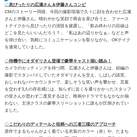
◇
息ぴったりの広瀬さん＆伊藤さんコンビ
CMのストーリー同様、今回の撮影現場で久々に顔を合わせた広瀬
さんと伊藤さん。晴れやかな笑顔で再会を喜び合うと、ファース
トテイクから息ぴったりの演技を披露し、「飲み終わりの目線は
どこを見たらいいんだろう？」「私はあの辺りかなぁ」などと声
を掛け合い、気軽にコミュニケーションを取りながら、OKテイク
を連発していました。
◇
待機中にオダギリさん登場で豪華キャスト揃い踏み！
カメラのセッティングを待つ間、広瀬さんと伊藤さんは、続編の
撮影でスタンバイしていたオダギリさんを交え、しばしの談笑。
おしゃれなバーカウンターで、楽しそうな笑い声を響かせ、言葉
を交わす3人の存在感には、知らずに近くを通りかかったスタッフ
の皆さんが思わず二度見するほど。映画やドラマでもなかなか揃
わない、主演クラスの豪華スリーショットに誰もが圧倒されてい
ました。
◇
こだわりのディテールと役柄への三者三様のアプローチ
原作でまるちゃんがよく着ている衣装のカラー（赤）や、たまち