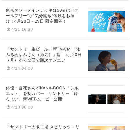
東京タワーメインデッキ(150m)で “オ
ールフリー”な“気分開放”体験をお届
け！4月28日・29日 限定開催！
4/21 16:30
「サントリー生ビール」新TV-CM 「沁
みるあゆみさん（勇気）」篇 4月20日
（月）から全国で順次オンエア
4/14 04:00
俳優・杏花さんがKANA-BOON「シル
エット」を初カバー サントリー「ほ
ろよい」新WEBムービー公開
4/10 00:00
「サントリー大阪工場 スピリッツ・リ