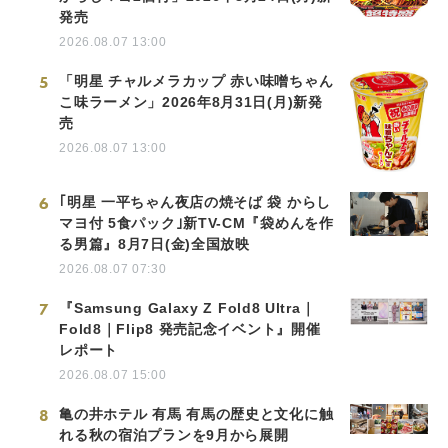
発売
2026.08.07 13:00
5
「明星 チャルメラカップ 赤い味噌ちゃん
こ味ラーメン」2026年8月31日(月)新発
売
2026.08.07 13:00
6
｢明星 一平ちゃん夜店の焼そば 袋 からし
マヨ付 5食パック｣新TV-CM『袋めんを作
る男篇』8月7日(金)全国放映
2026.08.07 07:30
7
『Samsung Galaxy Z Fold8 Ultra｜
Fold8｜Flip8 発売記念イベント』開催
レポート
2026.08.07 15:00
8
亀の井ホテル 有馬 有馬の歴史と文化に触
れる秋の宿泊プランを9月から展開