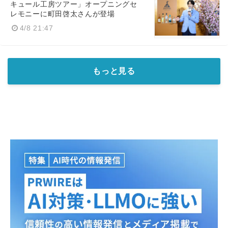
キュール工房ツアー」オープニングセ
レモニーに町田啓太さんが登場
4/8 21:47
もっと見る