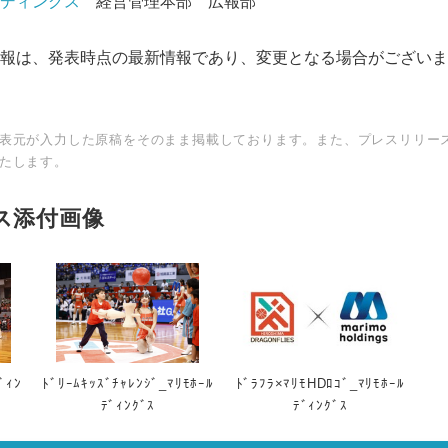
ディングス
経営管理本部 広報部
報は、発表時点の最新情報であり、変更となる場合がございま
表元が入力した原稿をそのまま掲載しております。また、プレスリリー
たします。
ス添付画像
ﾞｨﾝ
ﾄﾞﾘｰﾑｷｯｽﾞﾁｬﾚﾝｼﾞ_ﾏﾘﾓﾎｰﾙ
ﾄﾞﾗﾌﾗ×ﾏﾘﾓHDﾛｺﾞ_ﾏﾘﾓﾎｰﾙ
ﾃﾞｨﾝｸﾞｽ
ﾃﾞｨﾝｸﾞｽ