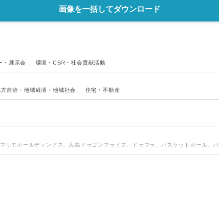
画像を一括してダウンロード
ー・展示会
、
環境・CSR・社会貢献活動
地方自治・地域経済・地域社会
、
住宅・不動産
o、マリモホールディングス、広島ドラゴンフライズ、ドラフラ、バスケットボール、バス