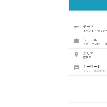

テーマ
イベント・セミナ

ジャンル
スポーツ全般
、

エリア
広島県

キーワード
マリモ、marim