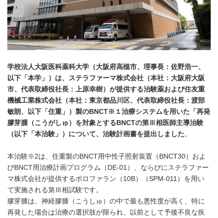
学校法人大阪医科薬科大学（大阪府高槻市、理事長：佐野浩一、
以下「本学」）は、ステラファーマ株式会社（本社：大阪府大阪
市、代表取締役社長：上原幸樹）が提供する治験薬および住友重
機械工業株式会社（本社：東京都品川区、代表取締役社長：渡部
敏朗、以下「住重」）製の
BNCT
※
１
治療システムを用いた「再発
膠芽腫（こうがしゅ）を対象とする
BNCT
の第Ⅲ相医師主導治験
（以下「本治験」）について、治験計画書を提出しました
。
本治験※2は、住重製のBNCT用中性子照射装置（BNCT30）およ
びBNCT用治療計画プログラム（DE-01）、ならびにステラファー
マ株式会社が提供するボロファラン（10B）（SPM-011）を用い
て実施される第Ⅲ相試験です。
膠芽腫は、神経膠腫（こうしゅ）の中で最も悪性度が高く、特に
再発した場合は治療の選択肢が限られ、以前として予後不良な疾