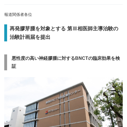
報道関係者各位
再発膠芽腫を対象とする
第Ⅲ相医師主導治験の
治験計画届を提出
悪性度の高い神経膠腫に対する
BNCT
の臨床効果を検
証