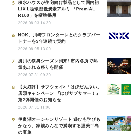
5
積水ハウスが住宅向け製品として国内初
LIXIL循環型低炭素アルミ 「PremiAL
R100」を標準採用
2026.08.03 14:30
6
NOK、川崎フロンターレとのクラブパー
トナーを3年連続で契約
2026.08.05 13:00
7
掛川の祭典シーズン到来! 市内各所で熱
気あふれる祭りを開催
2026.07.31 09:30
8
【大好評】サブウェイ×「はぴだんぶい」
店頭キャンペーン 『はぴサブサマー！』
第2弾開催のお知らせ
2026.07.31 11:00
9
伊良湖オーシャンリゾート 遊びも学びも
かなう、家族みんなで満喫する渥美半島
の夏旅