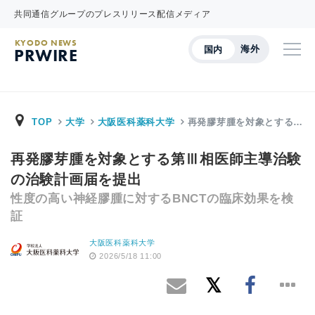
共同通信グループのプレスリリース配信メディア
KYODO NEWS
海外
国内
PRWIRE
TOP
大学
大阪医科薬科大学
再発膠芽腫を対象とする…
再発膠芽腫を対象とする第Ⅲ相医師主導治験
の治験計画届を提出
性度の高い神経膠腫に対するBNCTの臨床効果を検
証
大阪医科薬科大学
2026/5/18 11:00