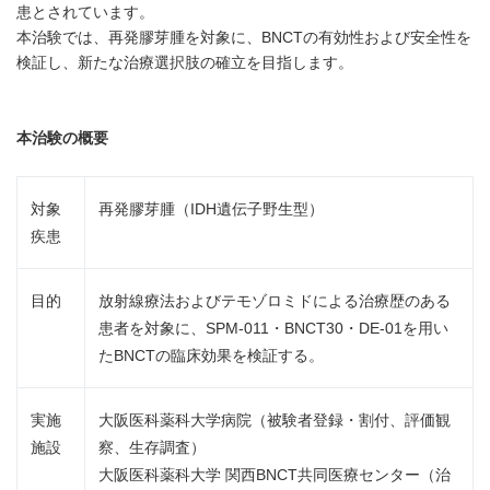
患とされています。
本治験では、再発膠芽腫を対象に、BNCTの有効性および安全性を
検証し、新たな治療選択肢の確立を目指します。
本治験の概要
対象
再発膠芽腫（IDH遺伝子野生型）
疾患
目的
放射線療法およびテモゾロミドによる治療歴のある
患者を対象に、SPM-011・BNCT30・DE-01を用い
たBNCTの臨床効果を検証する。
実施
大阪医科薬科大学病院（被験者登録・割付、評価観
施設
察、生存調査）
大阪医科薬科大学 関西BNCT共同医療センター（治