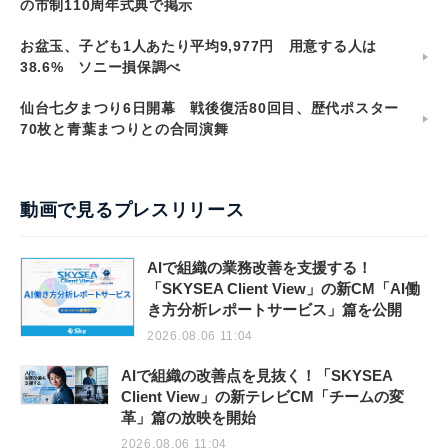
の市制110周年式典で掲示
お盆玉、子ども1人あたり平均9,977円 用意する人は
38.6% ソニー損保調べ
仙台七夕まつり6日開幕 戦後復活80回目、歴代ポスター
70枚と青葉まつりとの合同演舞
動画で見るプレスリリース
AIで組織の業務改善を支援する！
「SKYSEA Client View」の新CM「AI働
き方分析レポートサービス」篇を公開
2026.08.06 11:04
AIで組織の改善点を見抜く！「SKYSEA
Client View」の新テレビCM「チームの変
革」篇の放映を開始
2026.08.06 11:04