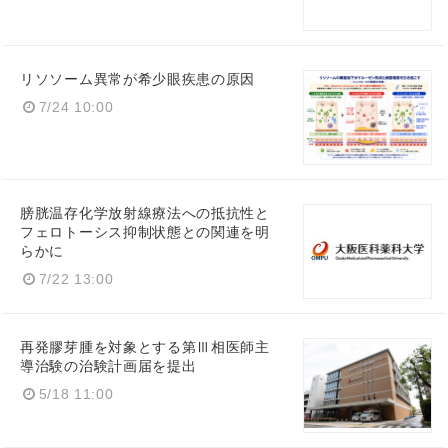
リソソーム異常が希少眼疾患の原因
7/24 10:00
膀胱温存化学放射線療法への抵抗性と
フェロトーシス抑制状態との関連を明
らかに
7/22 13:00
再発膠芽腫を対象とする第Ⅲ相医師主
導治験の治験計画届を提出
5/18 11:00