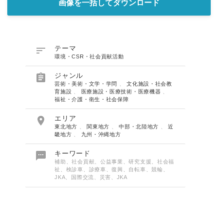
画像を一括してダウンロード

テーマ
環境・CSR・社会貢献活動

ジャンル
芸術・美術・文学・学問
、
文化施設・社会教
育施設
、
医療施設・医療技術・医療機器
、
福祉・介護・衛生・社会保障

エリア
東北地方
、
関東地方
、
中部・北陸地方
、
近
畿地方
、
九州・沖縄地方

キーワード
補助、社会貢献、公益事業、研究支援、社会福
祉、検診車、診療車、復興、自転車、競輪、
JKA、国際交流、災害、JKA