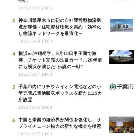
発売
2026.08.07 13:00
3
神奈川県厚木市に初の自社運営型物流拠
点が稼働～住宅資材物流を集約・効率化
し物流ネットワークを最適化～
2026.08.06 13:00
4
横浜vs沖縄尚学、8月10日甲子園で激
突 チケット完売の注目カード…28年前
にも横浜が演じた“伝説の一戦”
2026.08.07 19:00
5
千葉市内にリチウムイオン電池などの小
型充電式電池回収ボックスを新たに15カ
所設置
2026.08.05 16:00
6
中国と米国の経済界が関係を強化し、サ
プライチェーン協力の新たな機会を模索
2026.08.07 10:00