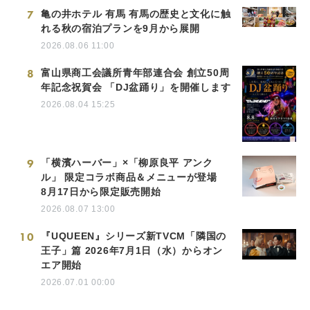
7
亀の井ホテル 有馬 有馬の歴史と文化に触
れる秋の宿泊プランを9月から展開
2026.08.06 11:00
8
富山県商工会議所青年部連合会 創立50周
年記念祝賀会 「DJ盆踊り」を開催します
2026.08.04 15:25
9
「横濱ハーバー」×「柳原良平 アンク
ル」 限定コラボ商品＆メニューが登場
8月17日から限定販売開始
2026.08.07 13:00
10
『UQUEEN』シリーズ新TVCM「隣国の
王子」篇 2026年7月1日（水）からオン
エア開始
2026.07.01 00:00