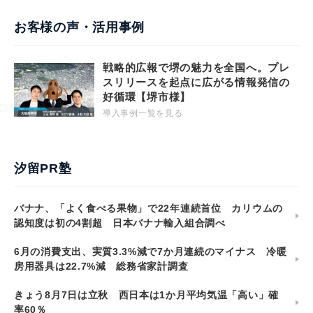
お客様の声・活用事例
戦略的広報で堺の魅力を全国へ。プレ
スリリースを起点に広がる情報発信の
好循環【堺市様】
導入事例一覧を見る
汐留PR塾
バナナ、「よく食べる果物」で22年連続首位 カリウムの
認知度は初の4割超 日本バナナ輸入組合調べ
6月の消費支出、実質3.3%減で7か月連続のマイナス 冷暖
房用器具は22.7%減 総務省家計調査
きょう8月7日は立秋 西日本は1か月平均気温「高い」確
率60％