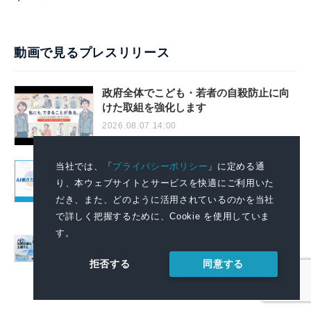
動画で見るプレスリリース
政府全体でこども・若者の自殺防止に向
けた取組を強化します
2026.08.07 14:00
当社では、「
プライバシーポリシー
」に定める通
AIで組織の業務改善を支援する！ 「SKYSEA
Client View」の新CM「AI働き方分析レポー
り、本ウェブサイトとサービスを快適にご利用いた
トサービス」篇を公開
だき、また、どのように活用されているのかを当社
2026.08.06 11:04
で詳しく把握するために、Cookie を使用していま
す。
AIで組織の改善点を見抜く！「SKYSEA
Client View」の新テレビCM「チームの変
同意する
拒否する
革」篇の放映を開始
2026.08.06 11:04