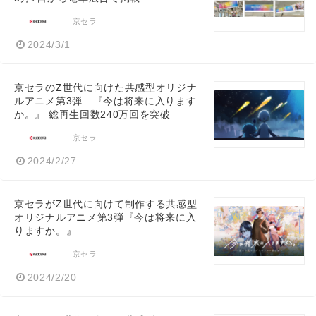
京セラ
2024/3/1
京セラのZ世代に向けた共感型オリジナ
ルアニメ第3弾 『今は将来に入ります
か。』 総再生回数240万回を突破
京セラ
2024/2/27
京セラがZ世代に向けて制作する共感型
オリジナルアニメ第3弾『今は将来に入
りますか。』
京セラ
2024/2/20