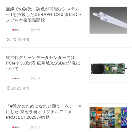
無線での調光・調色が可能なシステム
※1を搭載したCERAPHIC®直管LEDラ
ンプを本格販売開始
京セラ
2025/4/9
次世代グリーンデータセンター向け
PCIe® 5.0対応 広帯域光SSDの開発に
ついて
京セラ
2025/4/8
「#誰かのためになれと願う」をテーマ
にした 京セラ発オリジナルアニメ
PROJECT2025が始動
京セラ