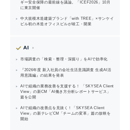
ギー安全保障の最前線を議論。「ICEF2026」10月
に東京開催
中大規模木造建築ブランド「with TREE」×サンケイ
ビル初の木造オフィスビルが竣工・開業
English
AI
市場調査の「検索・整理・深掘り」をAIで効率化
『2026年度 新入社員の会社生活意識調査 生成AI活
用意識編』の結果を発表
AIで組織の業務改善を支援する！ 「SKYSEA Client
View」の新CM「AI働き方分析レポートサービス」
篇を公開
AIで組織の改善点を見抜く！「SKYSEA Client
View」の新テレビCM「チームの変革」篇の放映を
開始