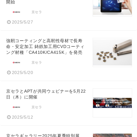
開始
京セラ
2025/5/27
強靭コーティングと高靭性母材で長寿
命・安定加工 鋳鉄加工用CVDコーティ
ング材種「CA410K/CA415K」を発売
京セラ
2025/5/20
京セラとAPTが共同ウェビナーを5月22
日（木）に開催
京セラ
2025/5/12
京セラギャラリー2025年夏季特別展