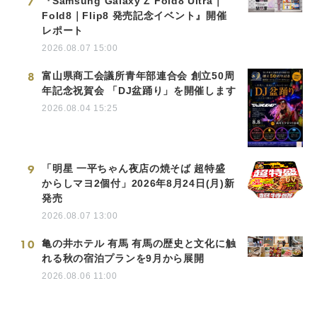
7
『Samsung Galaxy Z Fold8 Ultra｜
Fold8｜Flip8 発売記念イベント』開催
レポート
2026.08.07 15:00
8
富山県商工会議所青年部連合会 創立50周
年記念祝賀会 「DJ盆踊り」を開催します
2026.08.04 15:25
9
「明星 一平ちゃん夜店の焼そば 超特盛
からしマヨ2個付」2026年8月24日(月)新
発売
2026.08.07 13:00
10
亀の井ホテル 有馬 有馬の歴史と文化に触
れる秋の宿泊プランを9月から展開
2026.08.06 11:00