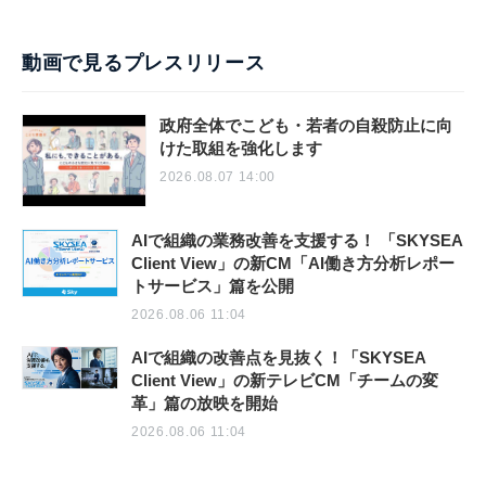
動画で見るプレスリリース
政府全体でこども・若者の自殺防止に向
けた取組を強化します
2026.08.07 14:00
AIで組織の業務改善を支援する！ 「SKYSEA
Client View」の新CM「AI働き方分析レポー
トサービス」篇を公開
2026.08.06 11:04
AIで組織の改善点を見抜く！「SKYSEA
Client View」の新テレビCM「チームの変
革」篇の放映を開始
2026.08.06 11:04