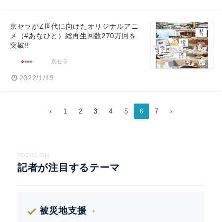
京セラがZ世代に向けたオリジナルアニ
メ（#あなひと）総再生回数270万回を
突破!!
京セラ
2022/1/19
‹
1
2
3
4
5
6
7
›
FOCUS ON
記者が注目するテーマ
被災地支援