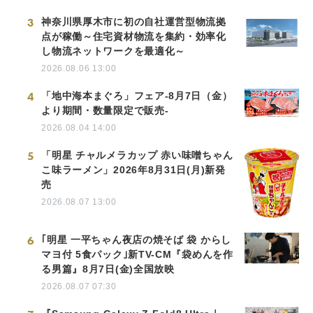
3
神奈川県厚木市に初の自社運営型物流拠
点が稼働～住宅資材物流を集約・効率化
し物流ネットワークを最適化～
2026.08.06 13:00
4
「地中海本まぐろ」フェア-8月7日（金）
より期間・数量限定で販売-
2026.08.04 14:00
5
「明星 チャルメラカップ 赤い味噌ちゃん
こ味ラーメン」2026年8月31日(月)新発
売
2026.08.07 13:00
6
｢明星 一平ちゃん夜店の焼そば 袋 からし
マヨ付 5食パック｣新TV-CM『袋めんを作
る男篇』8月7日(金)全国放映
2026.08.07 07:30