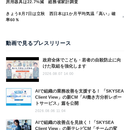
房用器具は22.7%減 総務省家計調査
きょう8月7日は立秋 西日本は1か月平均気温「高い」確
率60％
動画で見るプレスリリース
政府全体でこども・若者の自殺防止に向
けた取組を強化します
2026.08.07 14:00
AIで組織の業務改善を支援する！ 「SKYSEA
Client View」の新CM「AI働き方分析レポー
トサービス」篇を公開
2026.08.06 11:04
AIで組織の改善点を見抜く！「SKYSEA
Client View」の新テレビCM「チームの変