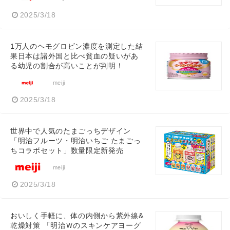
2025/3/18
1万人のヘモグロビン濃度を測定した結
果日本は諸外国と比べ貧血の疑いがあ
る幼児の割合が高いことが判明！
meiji
2025/3/18
世界中で人気のたまごっちデザイン
「明治フルーツ・明治いちご たまごっ
ちコラボセット」数量限定新発売
meiji
2025/3/18
おいしく手軽に、体の内側から紫外線&
乾燥対策 「明治Ｗのスキンケアヨーグ