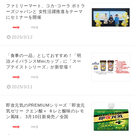
ファミリーマート、コカ･コーラ ボトラ
ーズジャパンと 女性活躍推進をテーマ
にセミナーを開催
meiji
2025/3/12
「食事の一品」としておすすめ！「明
治メイバランスMiniカップ」に「スー
プテイストシリーズ」が新登場！
meiji
2025/3/11
即攻元気のPREMIUMシリーズ「即攻元
気ゼリー クエン酸＋ キレと酸味のレモ
ン風味」 3月10日新発売／全国
meiji