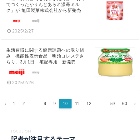
でつくったかりんとあられ濃苺ミル
ク」が 亀田製菓株式会社から新発売
meiji
2025/2/27
生活習慣に関する健康課題への取り組
み 機能性表示食品「明治コレステさ
らり」3月1日 宅配専用 新発売
meiji
2025/2/26
‹
1
2
...
8
9
10
11
12
...
59
60
›
FOCUS ON
記者が注目するテーマ