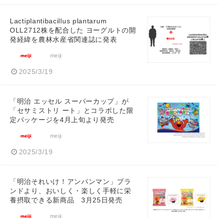
Lactiplantibacillus plantarum
OLL2712株を配合した ヨーグルトの開
発経緯を農林水産省関連誌に発表
meiji
2025/3/19
「明治 エッセル スーパーカップ」が
「セサミストリ ート」とコラボした限
定パッケージを4月上旬より発売
meiji
2025/3/19
「明治それいけ！アンパンマン」ブラ
ンドより、おいしく・楽しく手軽に栄
養摂取できる新商品 3月25日発売
meiji