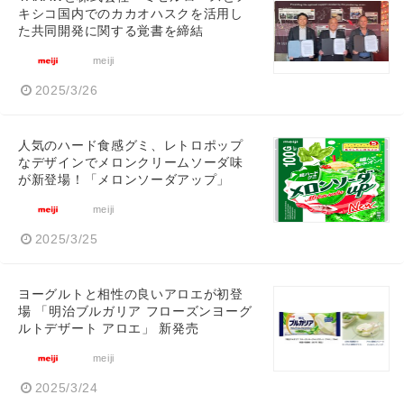
キシコ国内でのカカオハスクを活用し
た共同開発に関する覚書を締結
meiji
2025/3/26
人気のハード食感グミ、レトロポップ
なデザインでメロンクリームソーダ味
が新登場！「メロンソーダアップ」
meiji
2025/3/25
ヨーグルトと相性の良いアロエが初登
場 「明治ブルガリア フローズンヨーグ
ルトデザート アロエ」 新発売
meiji
2025/3/24