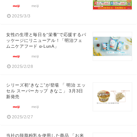
meiji
2025/3/3
女性の生理と毎日を“栄養”で応援するパ
ッケージにリニューアル！「明治フェ
ムニケアフード α-LunA」
meiji
2025/2/28
シリーズ初“きなこ”が登場 「 明治 エッ
セル スーパーカップ きなこ」 3月3日
新発売
meiji
2025/2/27
当社の脱脂粉乳を使用した商品 「お米