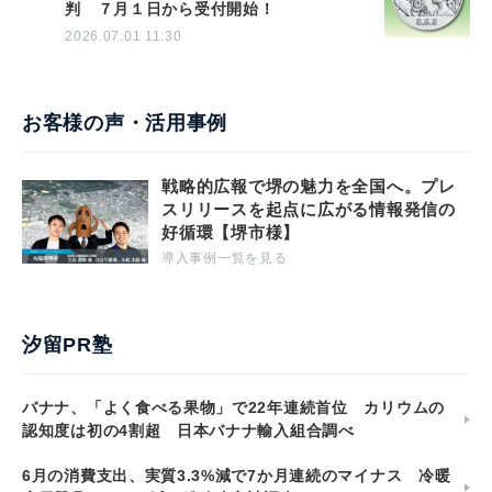
判 ７月１日から受付開始！
2026.07.01 11:30
お客様の声・活用事例
戦略的広報で堺の魅力を全国へ。プレ
スリリースを起点に広がる情報発信の
好循環【堺市様】
導入事例一覧を見る
汐留PR塾
バナナ、「よく食べる果物」で22年連続首位 カリウムの
認知度は初の4割超 日本バナナ輸入組合調べ
6月の消費支出、実質3.3%減で7か月連続のマイナス 冷暖