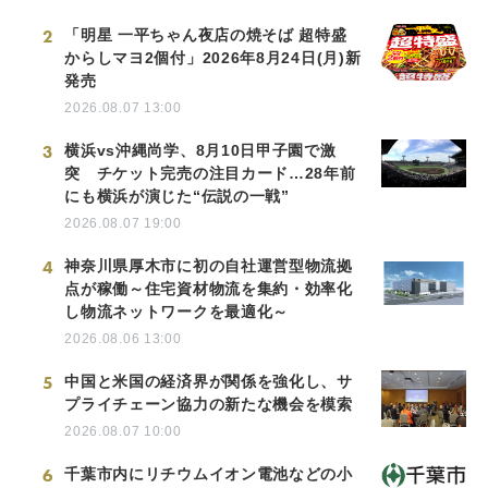
2
「明星 一平ちゃん夜店の焼そば 超特盛
からしマヨ2個付」2026年8月24日(月)新
発売
2026.08.07 13:00
3
横浜vs沖縄尚学、8月10日甲子園で激
突 チケット完売の注目カード…28年前
にも横浜が演じた“伝説の一戦”
2026.08.07 19:00
4
神奈川県厚木市に初の自社運営型物流拠
点が稼働～住宅資材物流を集約・効率化
し物流ネットワークを最適化～
2026.08.06 13:00
5
中国と米国の経済界が関係を強化し、サ
プライチェーン協力の新たな機会を模索
2026.08.07 10:00
6
千葉市内にリチウムイオン電池などの小