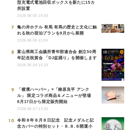
型充電式電池回収ボックスを新たに15カ
所設置
2026.08.05 16:00
7
亀の井ホテル 有馬 有馬の歴史と文化に触
れる秋の宿泊プランを9月から展開
2026.08.06 11:00
8
富山県商工会議所青年部連合会 創立50周
年記念祝賀会 「DJ盆踊り」を開催します
2026.08.04 15:25
9
「横濱ハーバー」×「柳原良平 アンク
ル」 限定コラボ商品＆メニューが登場
8月17日から限定販売開始
2026.08.07 13:00
10
令和８年８月８日記念 記念メダルと記
念カバーの特別セット・８.８.８開運小