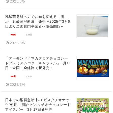
2025/3/5
乳酸菌発酵の力でお肉を変える「明
治 乳酸菌発酵液」発売～2025年3月6
日より全国食肉事業者へ販売開始～
meiji
2025/3/5
「アーモンド／マカダミアチョコレー
トプレミアムバターキャラメル」3月11
日・全国・全経路で新発売！
meiji
2025/3/4
日本での消費急増中の“ピスタチオナッ
ツ”使用「明治 ピスタチオチョコレート
アイスバー」3月17日新発売