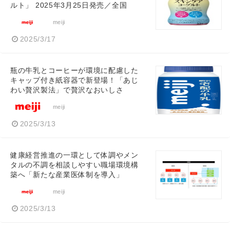
ルト」 2025年3月25日発売／全国
meiji
2025/3/17
瓶の牛乳とコーヒーが環境に配慮した
キャップ付き紙容器で新登場！「あじ
わい贅沢製法」で贅沢なおいしさ
meiji
2025/3/13
健康経営推進の一環として体調やメン
タルの不調を相談しやすい職場環境構
築へ「新たな産業医体制を導入」
meiji
2025/3/13