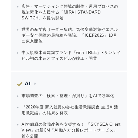
Japanese
広告・マーケティング領域の制作・運用プロセスの
脱炭素化を支援する「MIRAI STANDARD
SWITCH」を提供開始
世界の産学官リーダー集結。気候変動対策やエネル
ギー安全保障の最前線を議論。「ICEF2026」10月
に東京開催
English
中大規模木造建築ブランド「with TREE」×サンケイ
ビル初の木造オフィスビルが竣工・開業
AI
市場調査の「検索・整理・深掘り」をAIで効率化
『2026年度 新入社員の会社生活意識調査 生成AI活
用意識編』の結果を発表
AIで組織の業務改善を支援する！ 「SKYSEA Client
View」の新CM「AI働き方分析レポートサービス」
篇を公開