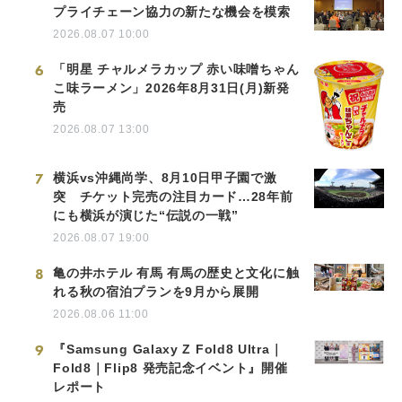
プライチェーン協力の新たな機会を模索
2026.08.07 10:00
6
「明星 チャルメラカップ 赤い味噌ちゃん
こ味ラーメン」2026年8月31日(月)新発
売
2026.08.07 13:00
7
横浜vs沖縄尚学、8月10日甲子園で激
突 チケット完売の注目カード…28年前
にも横浜が演じた“伝説の一戦”
2026.08.07 19:00
8
亀の井ホテル 有馬 有馬の歴史と文化に触
れる秋の宿泊プランを9月から展開
2026.08.06 11:00
9
『Samsung Galaxy Z Fold8 Ultra｜
Fold8｜Flip8 発売記念イベント』開催
レポート