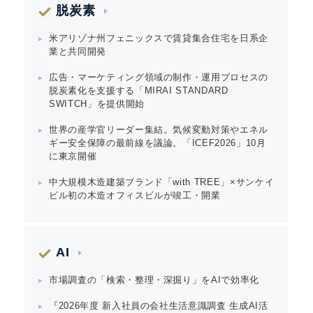
脱炭素
米アリゾナ州フェニックスで賃貸集合住宅を日系企
業と共同開発
広告・マーケティング領域の制作・運用プロセスの
脱炭素化を支援する「MIRAI STANDARD
SWITCH」を提供開始
世界の産学官リーダー集結。気候変動対策やエネル
ギー安全保障の最前線を議論。「ICEF2026」10月
に東京開催
中大規模木造建築ブランド「with TREE」×サンケイ
ビル初の木造オフィスビルが竣工・開業
AI
市場調査の「検索・整理・深掘り」をAIで効率化
『2026年度 新入社員の会社生活意識調査 生成AI活