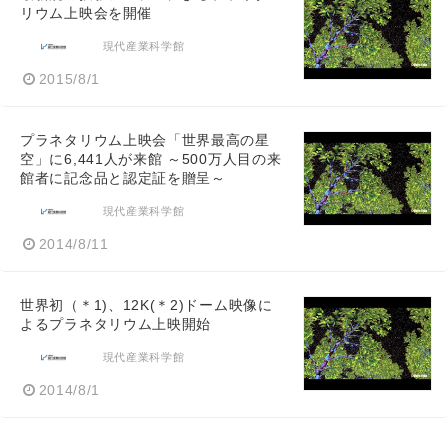
リウム上映会を開催
現代産業科学館
2015/8/1
プラネタリウム上映会「世界最高の星
空」に6,441人が来館 ～500万人目の来
館者に記念品と認定証を贈呈～
現代産業科学館
2014/8/11
世界初（＊1)、12K(＊2)ドーム映像に
よるプラネタリウム上映開始
現代産業科学館
2014/8/1