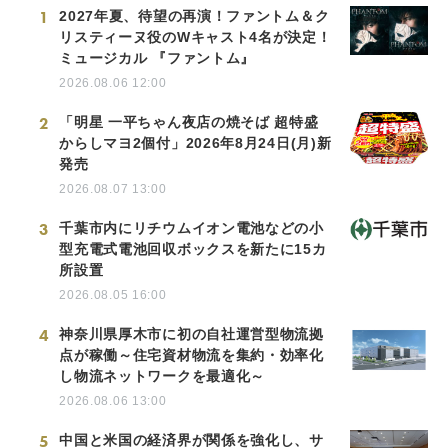
1
2027年夏、待望の再演！ファントム＆ク
リスティーヌ役のWキャスト4名が決定！
ミュージカル 『ファントム』
2026.08.06 12:00
2
「明星 一平ちゃん夜店の焼そば 超特盛
からしマヨ2個付」2026年8月24日(月)新
発売
2026.08.07 13:00
3
千葉市内にリチウムイオン電池などの小
型充電式電池回収ボックスを新たに15カ
所設置
2026.08.05 16:00
4
神奈川県厚木市に初の自社運営型物流拠
点が稼働～住宅資材物流を集約・効率化
し物流ネットワークを最適化～
2026.08.06 13:00
5
中国と米国の経済界が関係を強化し、サ