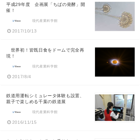
平成29年度 企画展「ちばの発酵」開
催！
現代産業科学館
2017/10/13
世界初！皆既日食をドームで完全再
現！
現代産業科学館
2017/8/4
鉄道用運転シミュレータ体験も設置、
親子で楽しめる千葉の鉄道展
現代産業科学館
2016/11/15