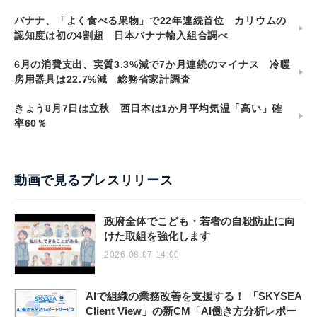
バナナ、「よく食べる果物」で22年連続首位 カリウムの
認知度は初の4割超 日本バナナ輸入組合調べ
6月の消費支出、実質3.3%減で7か月連続のマイナス 冷暖
房用器具は22.7%減 総務省家計調査
きょう8月7日は立秋 西日本は1か月平均気温「高い」確
率60％
動画で見るプレスリリース
政府全体でこども・若者の自殺防止に向
けた取組を強化します
2026.08.07 14:00
AIで組織の業務改善を支援する！ 「SKYSEA
Client View」の新CM「AI働き方分析レポー