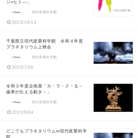
ジ×ヒト―」
現代産業科学館
2022/10/13
千葉県立現代産業科学館 令和４年度
プラネタリウム上映会
現代産業科学館
2022/7/26
令和３年度企画展「カ・ラ・ク・る－
歯車が伝える動き－」
現代産業科学館
2021/9/24
どこでもプラネタリウムin現代産業科学
館