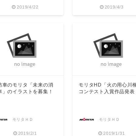
2019/4/22
2019/4/3
English
防車のモリタ「未来の消
モリタHD「火の用心川
車」のイラストを募集！
コンテスト入賞作品発表
モリタＨＤ
モリタＨＤ
2019/2/1
2019/1/31