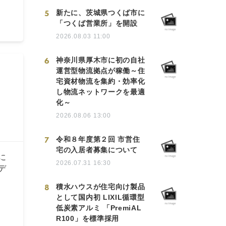
5
新たに、茨城県つくば市に
「つくば営業所」を開設
2026.08.03 11:00
6
神奈川県厚木市に初の自社
運営型物流拠点が稼働～住
宅資材物流を集約・効率化
し物流ネットワークを最適
化～
2026.08.06 13:00
7
令和８年度第２回 市営住
宅の入居者募集について
に
2026.07.31 16:30
デ
8
積水ハウスが住宅向け製品
として国内初 LIXIL循環型
低炭素アルミ 「PremiAL
R100」を標準採用