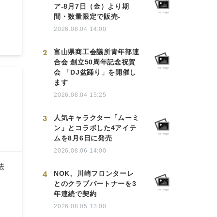
ア-8月7日（金）より期
間・数量限定で販売-
2026.08.04 14:00
2
富山県商工会議所青年部連
合会 創立50周年記念祝賀
会 「DJ盆踊り」を開催し
ます
2026.08.04 15:25
3
人気キャラクター「ムーミ
ン」とコラボした4アイテ
ムを8月6日に発売
2026.08.06 14:00
法
4
NOK、川崎フロンターレ
とのクラブパートナーを3
年連続で契約
2026.08.05 13:00