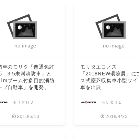
防車のモリタ「普通免許
モリタエコノス
応 3.5未満消防車」と
「2018NEW環境展」に
21mブーム付多目的消防
ス式塵芥収集車小型ワイ
ンプ自動車」を開発。
車を出展
モリタＨＤ
モリタＨＤ
2018/5/10
2018/4/23