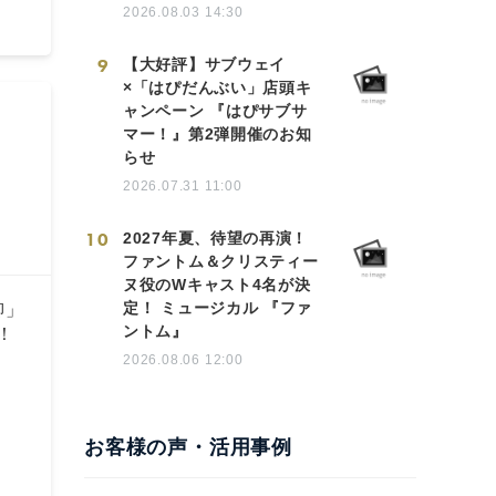
2026.08.03 14:30
9
【大好評】サブウェイ
×「はぴだんぶい」店頭キ
ャンペーン 『はぴサブサ
マー！』第2弾開催のお知
らせ
2026.07.31 11:00
10
2027年夏、待望の再演！
ファントム＆クリスティー
ヌ役のWキャスト4名が決
定！ ミュージカル 『ファ
柳」
ントム』
！
2026.08.06 12:00
お客様の声・活用事例