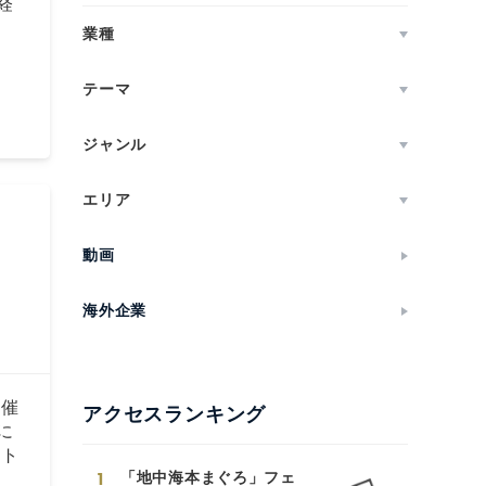
経
業種
テーマ
ジャンル
エリア
動画
海外企業
開催
アクセスランキング
に
ート
1
「地中海本まぐろ」フェ