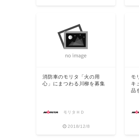
消防車のモリタ「火の用
モ
心」にまつわる川柳を募集
キ
品
モリタＨＤ
2018/12/8