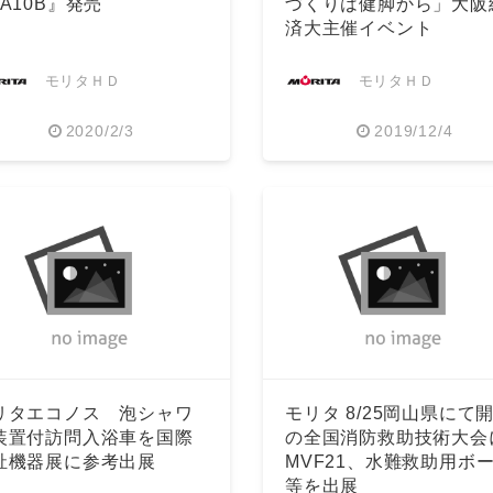
KA10B』発売
づくりは健脚から」大阪
済大主催イベント
モリタＨＤ
モリタＨＤ
2020/2/3
2019/12/4
リタエコノス 泡シャワ
モリタ 8/25岡山県にて
装置付訪問入浴車を国際
の全国消防救助技術大会
祉機器展に参考出展
MVF21、水難救助用ボ
等を出展