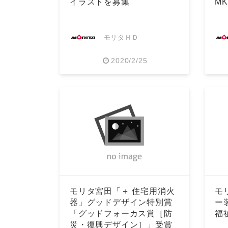
イラストを募集
M
モリタＨＤ
2020/2/25
モリタ宮田「＋ 住宅用消火
モ
器」グッドデザイン特別賞
ー
「グッドフォーカス賞［防
福
災・復興デザイン］」受賞