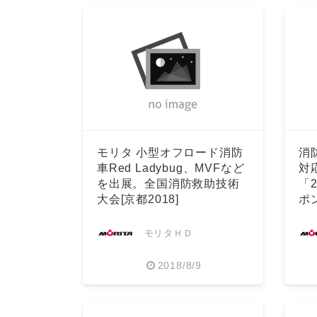
モリタ 小型オフロード消防
消
車Red Ladybug、MVFなど
対
を出展。全国消防救助技術
「
大会[京都2018]
ポ
モリタＨＤ
2018/8/9