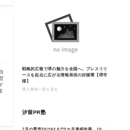
戦略的広報で堺の魅力を全国へ。プレスリリ
自
ースを起点に広がる情報発信の好循環【堺市
型
様】
ド
導入事例一覧を見る
賞
汐留PR塾
7月の景気DIは43.6で3カ月連続改善 10