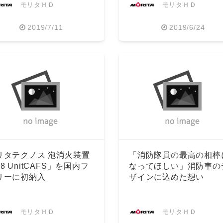
モリタＨＤ
モリタＨＤ
2019/7/11
2019/6/24
Japanese
リタテクノス 泡消火装置
「消防隊員の最高の相棒
8 UnitCAFS」を国内フ
なってほしい」消防車の
リーに初納入
ザインに込めた想い
モリタＨＤ
モリタＨＤ