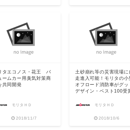
リタエコノス・花王 バ
土砂崩れ等の災害現場に
ュームカー用臭気対策商
走進入可能！モリタの小
を共同開発
オフロード消防車がグッ
デザイン・ベスト100受
モリタＨＤ
モリタＨＤ
2018/11/7
2018/10/6