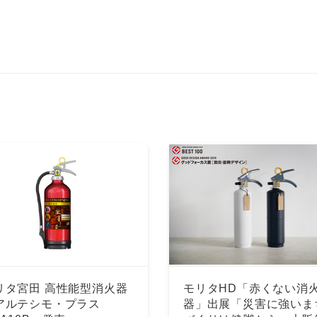
リタ宮田 高性能型消火器
モリタHD「赤くない消
アルテシモ・プラス
器」出展「災害に強いま