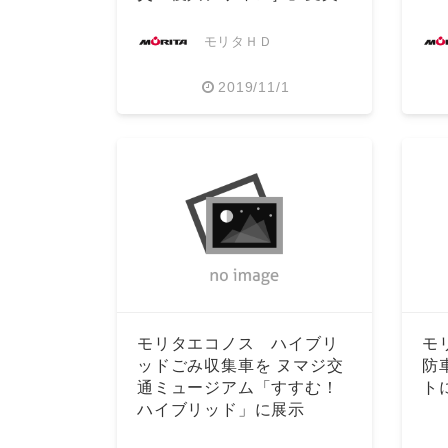
モリタＨＤ
2019/11/1
モリタエコノス ハイブリ
モ
ッドごみ収集車を ヌマジ交
防
通ミュージアム「すすむ！
ト
ハイブリッド」に展示