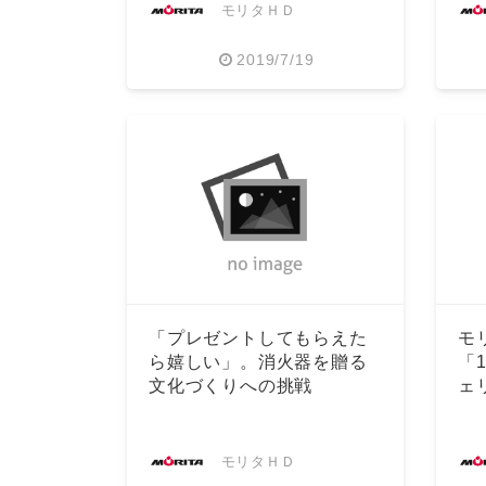
モリタＨＤ
2019/7/19
「プレゼントしてもらえた
モ
ら嬉しい」。消火器を贈る
「1
文化づくりへの挑戦
ェ
モリタＨＤ