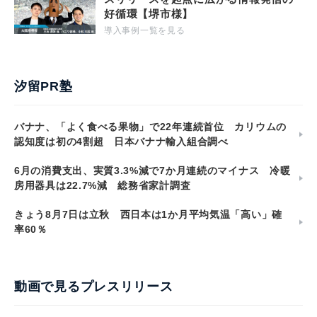
好循環【堺市様】
導入事例一覧を見る
汐留PR塾
バナナ、「よく食べる果物」で22年連続首位 カリウムの
認知度は初の4割超 日本バナナ輸入組合調べ
6月の消費支出、実質3.3%減で7か月連続のマイナス 冷暖
房用器具は22.7%減 総務省家計調査
きょう8月7日は立秋 西日本は1か月平均気温「高い」確
率60％
動画で見るプレスリリース