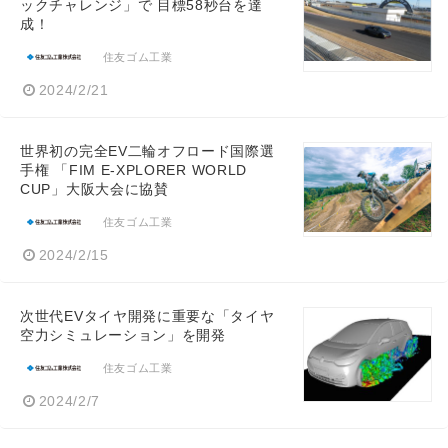
ックチャレンジ」で 目標58秒台を達
成！
住友ゴム工業
2024/2/21
世界初の完全EV二輪オフロード国際選
手権 「FIM E-XPLORER WORLD
CUP」大阪大会に協賛
住友ゴム工業
2024/2/15
次世代EVタイヤ開発に重要な「タイヤ
空力シミュレーション」を開発
住友ゴム工業
2024/2/7