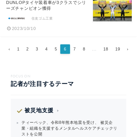
DUNLOPタイヤ装着車が3クラスでシリ
ーズチャンピオン獲得
住友ゴム工業
2023/10/10
‹
1
2
3
4
5
6
7
8
...
18
19
›
FOCUS ON
記者が注目するテーマ
被災地支援
ティーペック、令和8年熊本地震を受け、 被災企
業・組織を支援するメンタルヘルスケアチェックリ
ストを公開