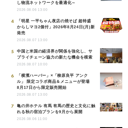
し物流ネットワークを最適化～
2026.08.06 13:00
4
「明星 一平ちゃん夜店の焼そば 超特盛
からしマヨ2個付」2026年8月24日(月)新
発売
2026.08.07 13:00
5
中国と米国の経済界が関係を強化し、サ
プライチェーン協力の新たな機会を模索
2026.08.07 10:00
6
「横濱ハーバー」×「柳原良平 アンク
ル」 限定コラボ商品＆メニューが登場
8月17日から限定販売開始
2026.08.07 13:00
7
亀の井ホテル 有馬 有馬の歴史と文化に触
れる秋の宿泊プランを9月から展開
2026.08.06 11:00