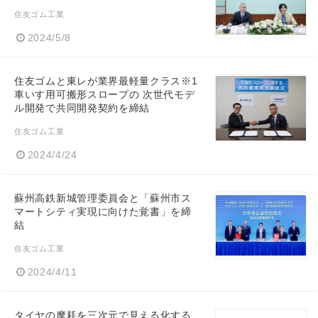
住友ゴム工業
2024/5/8
住友ゴムと東レが業界最軽量クラス※1
車いす用可搬形スロープの 次世代モデ
ル開発で共同開発契約を締結
住友ゴム工業
2024/4/24
蘇州高鉄新城管理委員会と「蘇州市ス
マートシティ実現に向けた覚書」を締
結
住友ゴム工業
2024/4/11
タイヤの摩耗を三次元で見える化する