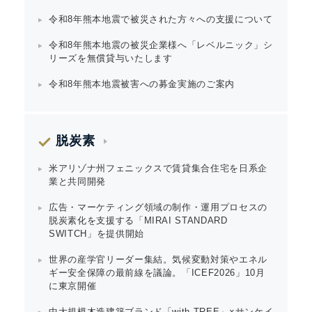
令和8年熊本地震で被災された方々への支援について
令和8年熊本地震の被災企業様へ「レベルニック」シ
リーズを無償貸与いたします
令和8年熊本地震被害への募金実施のご案内
脱炭素
米アリゾナ州フェニックスで賃貸集合住宅を日系企
業と共同開発
広告・マーケティング領域の制作・運用プロセスの
脱炭素化を支援する「MIRAI STANDARD
SWITCH」を提供開始
Japanese
世界の産学官リーダー集結。気候変動対策やエネル
ギー安全保障の最前線を議論。「ICEF2026」10月
に東京開催
中大規模木造建築ブランド「with TREE」×サンケイ