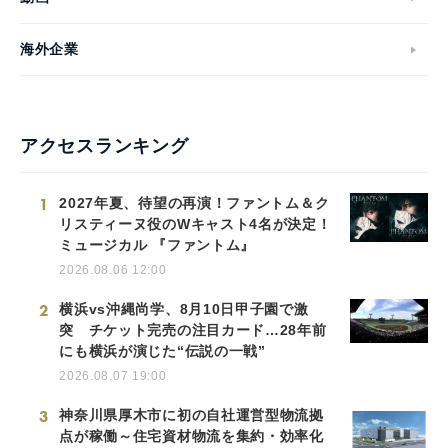
海外企業
アクセスランキング
1
2027年夏、待望の再演！ファントム＆ク
リスティーヌ役のWキャスト4名が決定！
ミュージカル 『ファントム』
2026.08.06 12:00
2
横浜vs沖縄尚学、8月10日甲子園で激
突 チケット完売の注目カード…28年前
にも横浜が演じた“伝説の一戦”
2026.08.07 19:00
3
神奈川県厚木市に初の自社運営型物流拠
点が稼働～住宅資材物流を集約・効率化