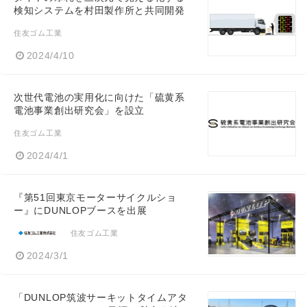
検知システムを村田製作所と共同開発
住友ゴム工業
2024/4/10
次世代電池の実用化に向けた「硫黄系
電池事業創出研究会」を設立
住友ゴム工業
2024/4/1
『第51回東京モーターサイクルショ
ー』にDUNLOPブースを出展
住友ゴム工業
2024/3/1
「DUNLOP筑波サーキットタイムアタ