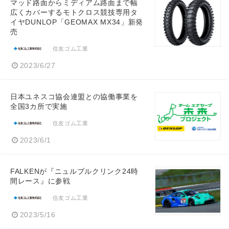
マッド路面からミディアム路面まで幅
広くカバーするモトクロス競技専用タ
イヤDUNLOP「GEOMAX MX34」新発
売
住友ゴム工業
2023/6/27
日本ユネスコ協会連盟との協働事業を
全国3カ所で実施
住友ゴム工業
2023/6/1
FALKENが『ニュルブルクリンク24時
間レース』に参戦
住友ゴム工業
2023/5/16