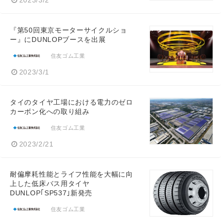
2023/3/2
『第50回東京モーターサイクルショ
ー』にDUNLOPブースを出展
住友ゴム工業
2023/3/1
タイのタイヤ工場における電力のゼロ
カーボン化への取り組み
住友ゴム工業
2023/2/21
耐偏摩耗性能とライフ性能を大幅に向
上した低床バス用タイヤ
DUNLOP｢SP537｣新発売
住友ゴム工業