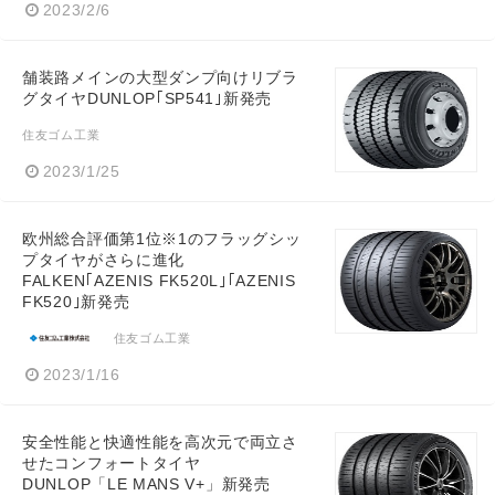
2023/2/6
舗装路メインの大型ダンプ向けリブラ
グタイヤDUNLOP｢SP541｣新発売
住友ゴム工業
2023/1/25
欧州総合評価第1位※1のフラッグシッ
プタイヤがさらに進化
FALKEN｢AZENIS FK520L｣｢AZENIS
FK520｣新発売
住友ゴム工業
2023/1/16
安全性能と快適性能を高次元で両立さ
せたコンフォートタイヤ
DUNLOP「LE MANS V+」新発売