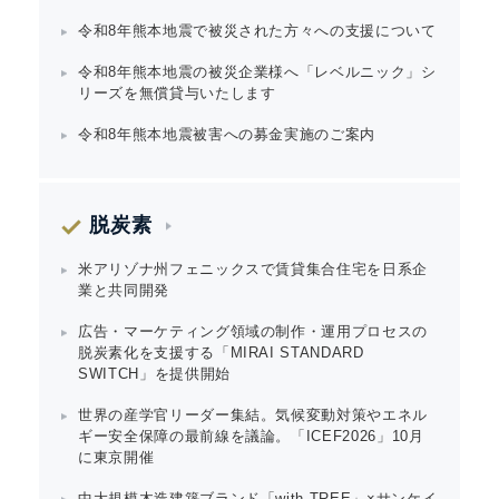
令和8年熊本地震で被災された方々への支援について
令和8年熊本地震の被災企業様へ「レベルニック」シ
リーズを無償貸与いたします
令和8年熊本地震被害への募金実施のご案内
脱炭素
米アリゾナ州フェニックスで賃貸集合住宅を日系企
業と共同開発
広告・マーケティング領域の制作・運用プロセスの
脱炭素化を支援する「MIRAI STANDARD
SWITCH」を提供開始
Japanese
世界の産学官リーダー集結。気候変動対策やエネル
ギー安全保障の最前線を議論。「ICEF2026」10月
に東京開催
中大規模木造建築ブランド「with TREE」×サンケイ