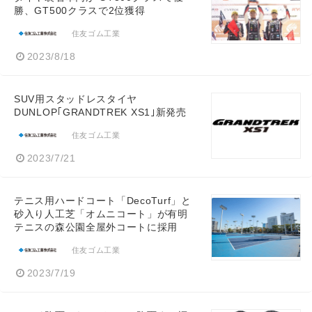
勝、GT500クラスで2位獲得
住友ゴム工業
2023/8/18
SUV用スタッドレスタイヤ
DUNLOP｢GRANDTREK XS1｣新発売
住友ゴム工業
2023/7/21
テニス用ハードコート「DecoTurf」と
砂入り人工芝「オムニコート」が有明
テニスの森公園全屋外コートに採用
住友ゴム工業
2023/7/19