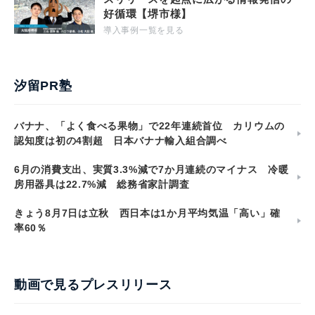
好循環【堺市様】
導入事例一覧を見る
汐留PR塾
バナナ、「よく食べる果物」で22年連続首位 カリウムの
認知度は初の4割超 日本バナナ輸入組合調べ
6月の消費支出、実質3.3%減で7か月連続のマイナス 冷暖
房用器具は22.7%減 総務省家計調査
きょう8月7日は立秋 西日本は1か月平均気温「高い」確
率60％
動画で見るプレスリリース