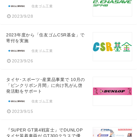
住友ゴム工業
2023/9/28
2023年度から「住友ゴムCSR基金」で
寄付を実施
住友ゴム工業
2023/9/26
タイヤ･スポーツ･産業品事業で 10月の
「ピンクリボン月間」に向け乳がん啓
発活動をサポート
住友ゴム工業
2023/9/15
『SUPER GT第4戦富士』でDUNLOP
タイヤ装着車両が GT300クラスで優