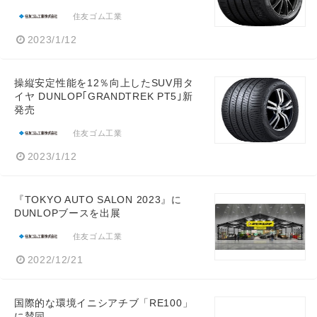
住友ゴム工業
2023/1/12
操縦安定性能を12％向上したSUV用タ
イヤ DUNLOP｢GRANDTREK PT5｣新
発売
住友ゴム工業
2023/1/12
『TOKYO AUTO SALON 2023』に
DUNLOPブースを出展
住友ゴム工業
2022/12/21
国際的な環境イニシアチブ「RE100」
に賛同