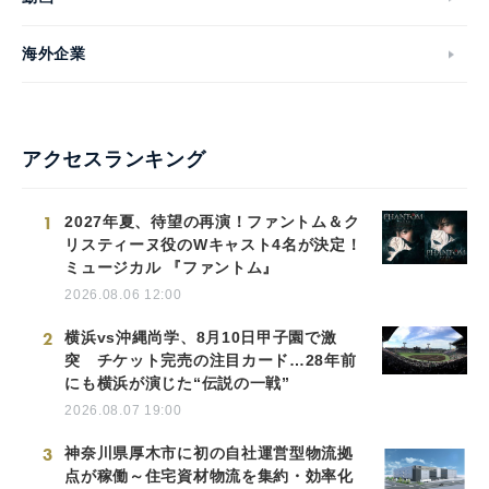
海外企業
アクセスランキング
1
2027年夏、待望の再演！ファントム＆ク
リスティーヌ役のWキャスト4名が決定！
ミュージカル 『ファントム』
2026.08.06 12:00
2
横浜vs沖縄尚学、8月10日甲子園で激
突 チケット完売の注目カード…28年前
にも横浜が演じた“伝説の一戦”
2026.08.07 19:00
3
神奈川県厚木市に初の自社運営型物流拠
点が稼働～住宅資材物流を集約・効率化