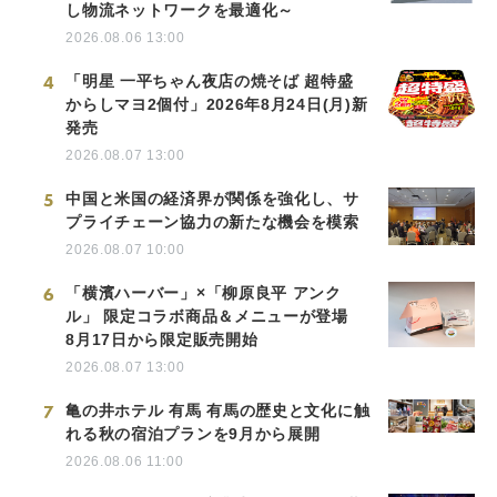
し物流ネットワークを最適化～
2026.08.06 13:00
4
「明星 一平ちゃん夜店の焼そば 超特盛
からしマヨ2個付」2026年8月24日(月)新
発売
2026.08.07 13:00
5
中国と米国の経済界が関係を強化し、サ
プライチェーン協力の新たな機会を模索
2026.08.07 10:00
6
「横濱ハーバー」×「柳原良平 アンク
ル」 限定コラボ商品＆メニューが登場
8月17日から限定販売開始
2026.08.07 13:00
7
亀の井ホテル 有馬 有馬の歴史と文化に触
れる秋の宿泊プランを9月から展開
2026.08.06 11:00