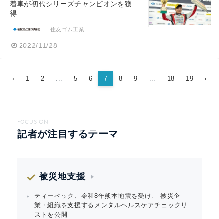
着車が初代シリーズチャンピオンを獲
得
住友ゴム工業
2022/11/28
‹
1
2
...
5
6
7
8
9
...
18
19
›
FOCUS ON
記者が注目するテーマ
被災地支援
ティーペック、令和8年熊本地震を受け、 被災企
業・組織を支援するメンタルヘルスケアチェックリ
ストを公開