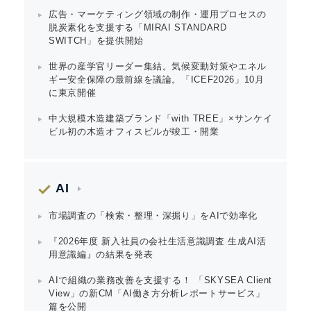
Japanese
広告・マーケティング領域の制作・運用プロセスの
脱炭素化を支援する「MIRAI STANDARD
SWITCH」を提供開始
世界の産学官リーダー集結。気候変動対策やエネル
ギー安全保障の最前線を議論。「ICEF2026」10月
に東京開催
English
中大規模木造建築ブランド「with TREE」×サンケイ
ビル初の木造オフィスビルが竣工・開業
AI
市場調査の「検索・整理・深掘り」をAIで効率化
『2026年度 新入社員の会社生活意識調査 生成AI活
用意識編』の結果を発表
AIで組織の業務改善を支援する！ 「SKYSEA Client
View」の新CM「AI働き方分析レポートサービス」
篇を公開