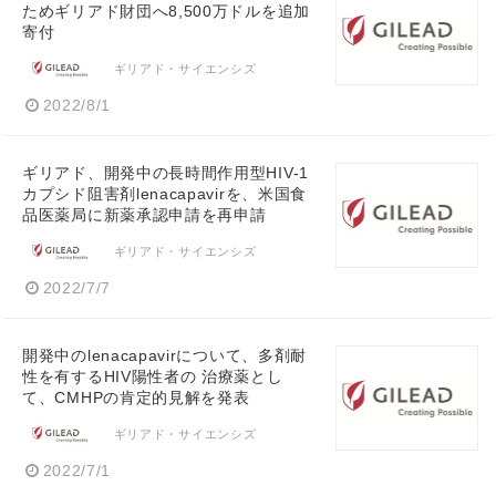
ためギリアド財団へ8,500万ドルを追加
寄付
ギリアド・サイエンシズ
2022/8/1
ギリアド、開発中の長時間作用型HIV-1
カプシド阻害剤lenacapavirを、米国食
品医薬局に新薬承認申請を再申請
ギリアド・サイエンシズ
2022/7/7
開発中のlenacapavirについて、多剤耐
性を有するHIV陽性者の 治療薬とし
て、CMHPの肯定的見解を発表
ギリアド・サイエンシズ
2022/7/1