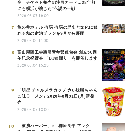
突 チケット完売の注目カード…28年前
にも横浜が演じた“伝説の一戦”
2026.08.07 19:00
7
亀の井ホテル 有馬 有馬の歴史と文化に触
れる秋の宿泊プランを9月から展開
2026.08.06 11:00
8
富山県商工会議所青年部連合会 創立50周
年記念祝賀会 「DJ盆踊り」を開催します
2026.08.04 15:25
9
「明星 チャルメラカップ 赤い味噌ちゃん
こ味ラーメン」2026年8月31日(月)新発
売
2026.08.07 13:00
10
「横濱ハーバー」×「柳原良平 アンク