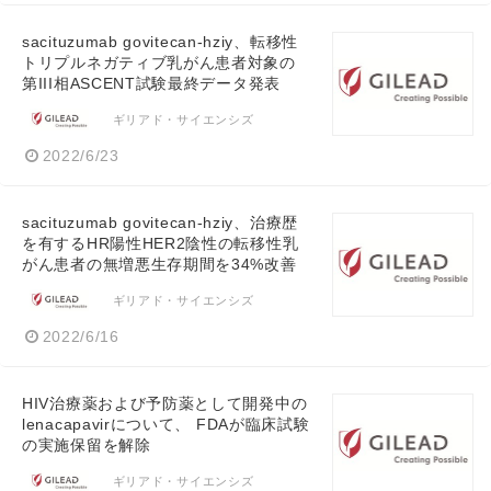
sacituzumab govitecan-hziy、転移性
トリプルネガティブ乳がん患者対象の
第III相ASCENT試験最終データ発表
ギリアド・サイエンシズ
2022/6/23
sacituzumab govitecan-hziy、治療歴
を有するHR陽性HER2陰性の転移性乳
がん患者の無増悪生存期間を34%改善
ギリアド・サイエンシズ
2022/6/16
HIV治療薬および予防薬として開発中の
lenacapavirについて、 FDAが臨床試験
の実施保留を解除
ギリアド・サイエンシズ