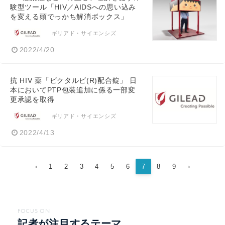
験型ツール「HIV／AIDSへの思い込み
を変える頭でっかち解消ボックス」
ギリアド・サイエンシズ
2022/4/20
抗 HIV 薬「ビクタルビ(R)配合錠」 日
本においてPTP包装追加に係る一部変
更承認を取得
ギリアド・サイエンシズ
2022/4/13
‹
1
2
3
4
5
6
7
8
9
›
FOCUS ON
記者が注目するテーマ