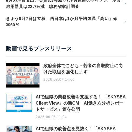
6月の消費支出、実質3.3%減で7か月連続のマイナス 冷暖
房用器具は22.7%減 総務省家計調査
きょう8月7日は立秋 西日本は1か月平均気温「高い」確
率60％
動画で見るプレスリリース
政府全体でこども・若者の自殺防止に向
けた取組を強化します
2026.08.07 14:00
AIで組織の業務改善を支援する！ 「SKYSEA
Client View」の新CM「AI働き方分析レポー
トサービス」篇を公開
2026.08.06 11:04
AIで組織の改善点を見抜く！「SKYSEA