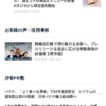
ル」 限定コラボ商品＆メニューが登場
8月17日から限定販売開始
2026.08.07 13:00
お客様の声・活用事例
戦略的広報で堺の魅力を全国へ。プレ
スリリースを起点に広がる情報発信の
好循環【堺市様】
導入事例一覧を見る
汐留PR塾
バナナ、「よく食べる果物」で22年連続首位 カリウムの
認知度は初の4割超 日本バナナ輸入組合調べ