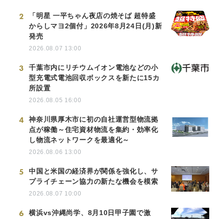
2
「明星 一平ちゃん夜店の焼そば 超特盛
からしマヨ2個付」2026年8月24日(月)新
発売
2026.08.07 13:00
3
千葉市内にリチウムイオン電池などの小
型充電式電池回収ボックスを新たに15カ
所設置
2026.08.05 16:00
4
神奈川県厚木市に初の自社運営型物流拠
点が稼働～住宅資材物流を集約・効率化
し物流ネットワークを最適化～
2026.08.06 13:00
5
中国と米国の経済界が関係を強化し、サ
プライチェーン協力の新たな機会を模索
2026.08.07 10:00
6
横浜vs沖縄尚学、8月10日甲子園で激