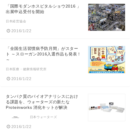
「国際モダンホスピタルショウ2016 」
出展申込受付を開始
日本経営協会
2016/1/22
「全国生活習慣病予防月間」がスター
ト ～スローガン2016入選作品も発表！
～
日本医療・健康情報研究所
2016/1/22
タンパク質のバイオアナリシスにおけ
る課題を、ウォーターズの新たな
Proteinworks 消化キットが解決
日本ウォーターズ
2016/1/22