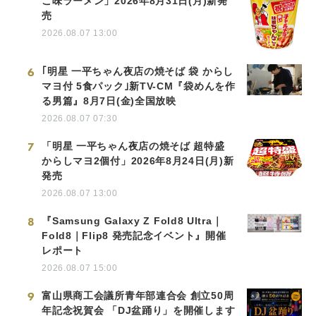
こ味ラーメン」2026年8月31日(月)新発
売
2026.08.07 13:00
6
｢明星 一平ちゃん夜店の焼そば 袋 からし
マヨ付 5食パック｣新TV-CM『袋めんを作
る男篇』8月7日(金)全国放映
2026.08.07 07:30
7
「明星 一平ちゃん夜店の焼そば 超特盛
からしマヨ2個付」2026年8月24日(月)新
発売
2026.08.07 13:00
8
『Samsung Galaxy Z Fold8 Ultra｜
Fold8｜Flip8 発売記念イベント』開催
レポート
2026.08.07 15:00
9
富山県商工会議所青年部連合会 創立50周
年記念祝賀会 「DJ盆踊り」を開催します