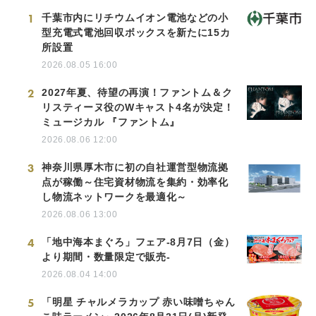
1
千葉市内にリチウムイオン電池などの小
型充電式電池回収ボックスを新たに15カ
所設置
2026.08.05 16:00
2
2027年夏、待望の再演！ファントム＆ク
リスティーヌ役のWキャスト4名が決定！
ミュージカル 『ファントム』
2026.08.06 12:00
3
神奈川県厚木市に初の自社運営型物流拠
点が稼働～住宅資材物流を集約・効率化
し物流ネットワークを最適化～
2026.08.06 13:00
4
「地中海本まぐろ」フェア-8月7日（金）
より期間・数量限定で販売-
2026.08.04 14:00
5
「明星 チャルメラカップ 赤い味噌ちゃん