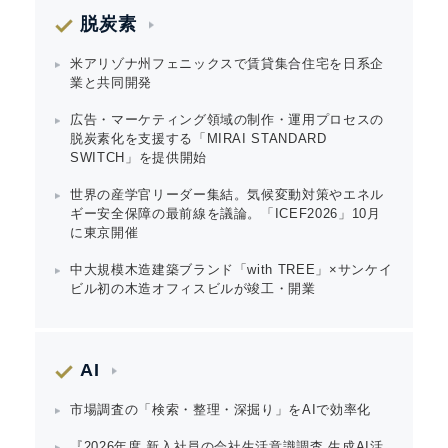
脱炭素
米アリゾナ州フェニックスで賃貸集合住宅を日系企
業と共同開発
広告・マーケティング領域の制作・運用プロセスの
脱炭素化を支援する「MIRAI STANDARD
SWITCH」を提供開始
世界の産学官リーダー集結。気候変動対策やエネル
ギー安全保障の最前線を議論。「ICEF2026」10月
に東京開催
中大規模木造建築ブランド「with TREE」×サンケイ
ビル初の木造オフィスビルが竣工・開業
AI
市場調査の「検索・整理・深掘り」をAIで効率化
『2026年度 新入社員の会社生活意識調査 生成AI活