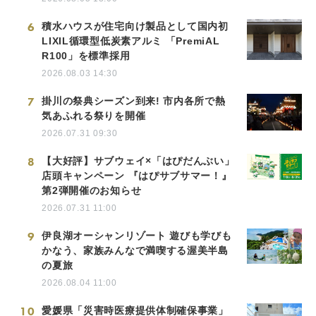
6
積水ハウスが住宅向け製品として国内初
LIXIL循環型低炭素アルミ 「PremiAL
R100」を標準採用
2026.08.03 14:30
7
掛川の祭典シーズン到来! 市内各所で熱
気あふれる祭りを開催
2026.07.31 09:30
8
【大好評】サブウェイ×「はぴだんぶい」
店頭キャンペーン 『はぴサブサマー！』
第2弾開催のお知らせ
2026.07.31 11:00
9
伊良湖オーシャンリゾート 遊びも学びも
かなう、家族みんなで満喫する渥美半島
の夏旅
2026.08.04 11:00
10
愛媛県「災害時医療提供体制確保事業」