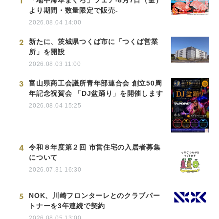
1
「地中海本まぐろ」フェア-8月7日（金）
より期間・数量限定で販売-
2026.08.04 14:00
2
新たに、茨城県つくば市に「つくば営業
所」を開設
2026.08.03 11:00
3
富山県商工会議所青年部連合会 創立50周
年記念祝賀会 「DJ盆踊り」を開催します
2026.08.04 15:25
4
令和８年度第２回 市営住宅の入居者募集
について
2026.07.31 16:30
5
NOK、川崎フロンターレとのクラブパー
トナーを3年連続で契約
2026.08.05 13:00