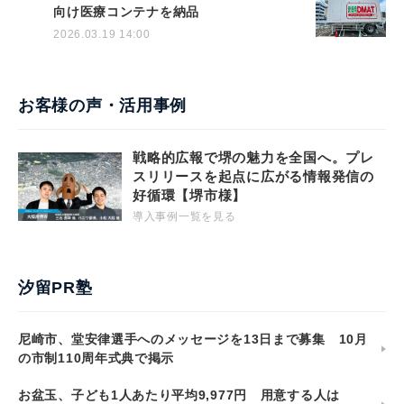
向け医療コンテナを納品
2026.03.19 14:00
お客様の声・活用事例
戦略的広報で堺の魅力を全国へ。プレ
スリリースを起点に広がる情報発信の
好循環【堺市様】
導入事例一覧を見る
汐留PR塾
尼崎市、堂安律選手へのメッセージを13日まで募集 10月
の市制110周年式典で掲示
お盆玉、子ども1人あたり平均9,977円 用意する人は