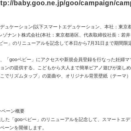
ttp://baby.goo.ne.jp/goo/campaign/cam
デュケーション(以下スマートエデュケーション、本社：東京
TTレゾナント株式会社(本社：東京都港区、代表取締役社長：若井
ベビー」のリニューアルを記念して本日から7月31日まで期間限
「gooベビー」にアクセスや新規会員登録を行なった妊婦マ
ンの提供する、こどもから大人まで簡単ピアノ遊びが楽しめるiOS/
こでリズムタップ」の楽曲や、オリジナル背景壁紙（テーマ）
ンペーン概要
した「gooベビー」のリニューアルを記念して、スマートエ
ペーンを開催します。