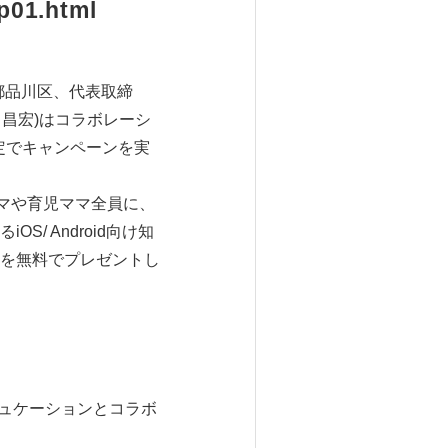
p01.html
都品川区、代表取締
 昌宏)はコラボレーシ
定でキャンペーンを実
マや育児ママ全員に、
 Android向け知
を無料でプレゼントし
デュケーションとコラボ