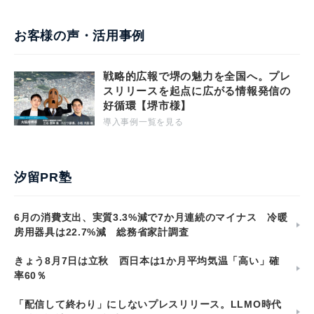
お客様の声・活用事例
戦略的広報で堺の魅力を全国へ。プレ
スリリースを起点に広がる情報発信の
好循環【堺市様】
導入事例一覧を見る
汐留PR塾
6月の消費支出、実質3.3%減で7か月連続のマイナス 冷暖
房用器具は22.7%減 総務省家計調査
きょう8月7日は立秋 西日本は1か月平均気温「高い」確
率60％
「配信して終わり」にしないプレスリリース。LLMO時代