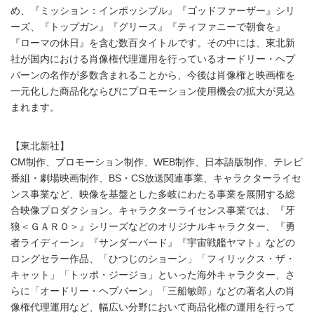
め、『ミッション：インポッシブル』『ゴッドファーザー』シリ
ーズ、『トップガン』『グリース』『ティファニーで朝食を』
『ローマの休日』を含む数百タイトルです。その中には、東北新
社が国内における肖像権代理運用を行っているオードリー・ヘプ
バーンの名作が多数含まれることから、今後は肖像権と映画権を
一元化した商品化ならびにプロモーション使用機会の拡大が見込
まれます。
【東北新社】
CM制作、プロモーション制作、WEB制作、日本語版制作、テレビ
番組・劇場映画制作、BS・CS放送関連事業、キャラクターライセ
ンス事業など、映像を基盤とした多岐にわたる事業を展開する総
合映像プロダクション。キャラクターライセンス事業では、『牙
狼＜ＧＡＲＯ＞』シリーズなどのオリジナルキャラクター、『勇
者ライディーン』『サンダーバード』『宇宙戦艦ヤマト』などの
ロングセラー作品、「ひつじのショーン」「フィリックス・ザ・
キャット」「トッポ・ジージョ」といった海外キャラクター、さ
らに「オードリー・ヘプバーン」「三船敏郎」などの著名人の肖
像権代理運用など、幅広い分野において商品化権の運用を行って