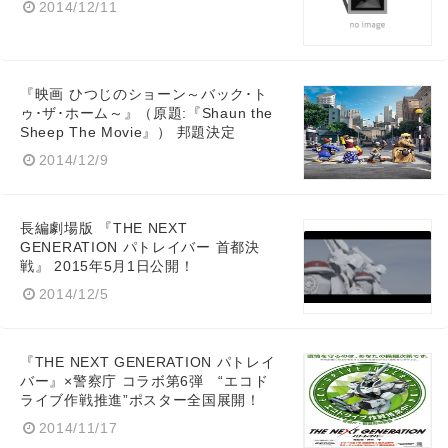
2014/12/11
『映画 ひつじのショーン～バック･ト
ゥ･ザ･ホーム～』（原題:『Shaun the
Sheep The Movie』） 邦題決定
2014/12/9
長編劇場版 『THE NEXT
GENERATION パトレイバー 首都決
戦』 2015年5月1日公開！
2014/12/5
『THE NEXT GENERATION パトレイ
バー』×警察庁 コラボ第6弾 “エコド
ライブ作戦推進”ポスター全国展開！
Japanese
2014/11/17