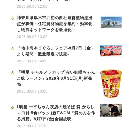
2026.08.06 12:00
3
神奈川県厚木市に初の自社運営型物流拠
点が稼働～住宅資材物流を集約・効率化
し物流ネットワークを最適化～
2026.08.06 13:00
4
「地中海本まぐろ」フェア-8月7日（金）
より期間・数量限定で販売-
2026.08.04 14:00
5
「明星 チャルメラカップ 赤い味噌ちゃん
こ味ラーメン」2026年8月31日(月)新発
売
2026.08.07 13:00
6
｢明星 一平ちゃん夜店の焼そば 袋 からし
マヨ付 5食パック｣新TV-CM『袋めんを作
る男篇』8月7日(金)全国放映
2026.08.07 07:30