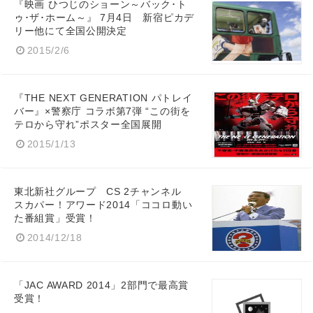
『映画 ひつじのショーン～バック･ト
ゥ･ザ･ホーム～』 7月4日 新宿ピカデ
リー他にて全国公開決定
2015/2/6
『THE NEXT GENERATION パトレイ
バー』×警察庁 コラボ第7弾 “この街を
テロから守れ”ポスター全国展開
2015/1/13
東北新社グループ CS 2チャンネル
スカパー！アワード2014「ココロ動い
た番組賞」受賞！
2014/12/18
「JAC AWARD 2014」2部門で最高賞
受賞！