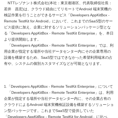
NTTレゾナント株式会社(本社：東京都港区、代表取締役社長：
若井 昌宏)は、クラウド経由にてリモートでAndroid 端末実機の
検証作業を行うことができるサービス「Developers AppKitBox -
Remote TestKit for Android」において、これまでのSaaS型のサー
ビス提供に加え、企業に対するソリューションパッケージ型とな
る「Developers AppKitBox - Remote TestKit Enterprise」を、本日
より提供開始します。
「Developers AppKitBox - Remote TestKit Enterprise」では、利
用企業が指定する場所や当社データセンター内にその企業専用の
設備を構築するため、SaaS型ではできなかった希望利用端末の占
有や、システムの個別カスタマイズなどが可能となります。
1.「Developers AppKitBox - Remote TestKit Enterprise」について
「Developers AppKitBox - Remote TestKit Enterprise」は、利用
企業が指定する場所や当社データセンター内に、その企業占有の
クラウドによるAndroid 端末実機検証設備を構築するソリューショ
ン型パッケージです。これまでSaaS型で提供していた
「Developers AppKitBox - Remote TestKit for Android」に比べ、