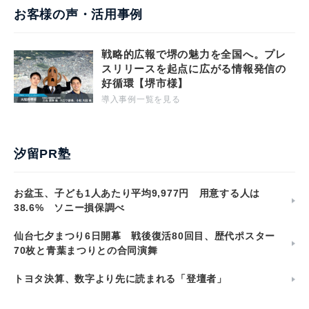
お客様の声・活用事例
戦略的広報で堺の魅力を全国へ。プレ
スリリースを起点に広がる情報発信の
好循環【堺市様】
導入事例一覧を見る
汐留PR塾
お盆玉、子ども1人あたり平均9,977円 用意する人は
38.6% ソニー損保調べ
仙台七夕まつり6日開幕 戦後復活80回目、歴代ポスター
70枚と青葉まつりとの合同演舞
トヨタ決算、数字より先に読まれる「登壇者」