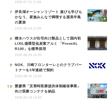
2026.07.31 11:00
7
伊良湖オーシャンリゾート 遊びも学びも
かなう、家族みんなで満喫する渥美半島
の夏旅
2026.08.04 11:00
8
積水ハウスが住宅向け製品として国内初
LIXIL循環型低炭素アルミ 「PremiAL
R100」を標準採用
2026.08.03 14:30
9
NOK、川崎フロンターレとのクラブパー
トナーを3年連続で契約
2026.08.05 13:00
10
愛媛県「災害時医療提供体制確保事業」
向け医療コンテナを納品
2026.03.19 14:00