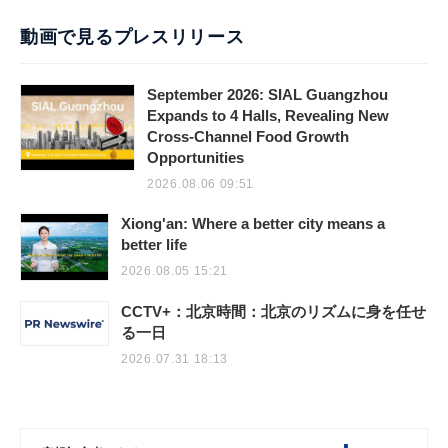
動画で見るプレスリリース
September 2026: SIAL Guangzhou
Expands to 4 Halls, Revealing New
Cross-Channel Food Growth
Opportunities
2026.08.06 09:51
Xiong'an: Where a better city means a
better life
2026.08.05 15:21
CCTV+：北京時間：北京のリズムに身を任せ
る一日
2026.07.31 18:13