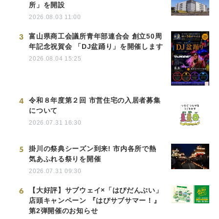
所」を開設
2026.08.03 11:00
3
富山県商工会議所青年部連合会 創立50周
年記念祝賀会 「DJ盆踊り」を開催します
2026.08.04 15:25
4
令和８年度第２回 市営住宅の入居者募集
について
2026.07.31 16:30
5
掛川の祭典シーズン到来! 市内各所で熱
気あふれる祭りを開催
2026.07.31 09:30
6
【大好評】サブウェイ×「はぴだんぶい」
店頭キャンペーン 『はぴサブサマー！』
第2弾開催のお知らせ