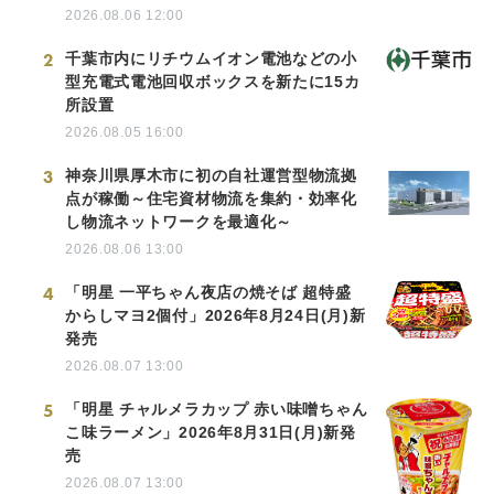
2026.08.06 12:00
2
千葉市内にリチウムイオン電池などの小
型充電式電池回収ボックスを新たに15カ
所設置
2026.08.05 16:00
3
神奈川県厚木市に初の自社運営型物流拠
点が稼働～住宅資材物流を集約・効率化
し物流ネットワークを最適化～
2026.08.06 13:00
4
「明星 一平ちゃん夜店の焼そば 超特盛
からしマヨ2個付」2026年8月24日(月)新
発売
2026.08.07 13:00
5
「明星 チャルメラカップ 赤い味噌ちゃん
こ味ラーメン」2026年8月31日(月)新発
売
2026.08.07 13:00