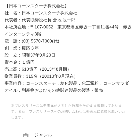
【日本コーンスターチ株式会社】
社 名：日本コーンスターチ株式会社
代表者：代表取締役社長 倉地 聡一郎
本社所在地：〒107-0052 東京都港区赤坂一丁目11番44号 赤坂
インターシティ3階
電 話：(03) 5570-7000(代)
創 業：慶応３年
設 立：昭和37年9月20日
資本金：１億円
売上高：610億円（2013年8月期）
従業員数：315名（20013年8月現在）
事業内容：コーンスターチ，糖化製品，化工澱粉，コーンサラダ
オイル，副産物およびその他関連製品の製造・販売
本プレスリリースは発表元が入力した原稿をそのまま掲載しておりま
す。また、プレスリリースへのお問い合わせは発表元に直接お願いいた
します。

ジャンル