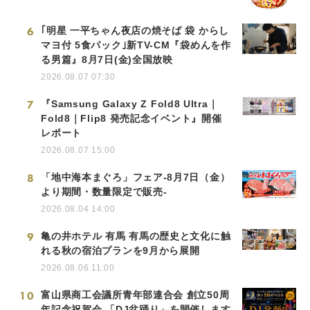
6
｢明星 一平ちゃん夜店の焼そば 袋 からし
マヨ付 5食パック｣新TV-CM『袋めんを作
る男篇』8月7日(金)全国放映
2026.08.07 07:30
7
『Samsung Galaxy Z Fold8 Ultra｜
Fold8｜Flip8 発売記念イベント』開催
レポート
2026.08.07 15:00
8
「地中海本まぐろ」フェア-8月7日（金）
より期間・数量限定で販売-
2026.08.04 14:00
9
亀の井ホテル 有馬 有馬の歴史と文化に触
れる秋の宿泊プランを9月から展開
2026.08.06 11:00
10
富山県商工会議所青年部連合会 創立50周
年記念祝賀会 「DJ盆踊り」を開催します