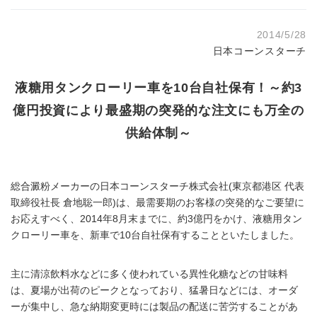
2014/5/28
日本コーンスターチ
液糖用タンクローリー車を10台自社保有！～約3
億円投資により最盛期の突発的な注文にも万全の
供給体制～
総合澱粉メーカーの日本コーンスターチ株式会社(東京都港区 代表
取締役社長 倉地聡一郎)は、最需要期のお客様の突発的なご要望に
お応えすべく、2014年8月末までに、約3億円をかけ、液糖用タン
クローリー車を、新車で10台自社保有することといたしました。
主に清涼飲料水などに多く使われている異性化糖などの甘味料
は、夏場が出荷のピークとなっており、猛暑日などには、オーダ
ーが集中し、急な納期変更時には製品の配送に苦労することがあ