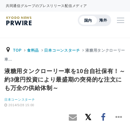
共同通信グループのプレスリリース配信メディア
KYODO NEWS
海外
国内
PRWIRE
TOP
食料品
日本コーンスターチ
液糖用タンクローリー
車…
液糖用タンクローリー車を10台自社保有！～
約3億円投資により最盛期の突発的な注文に
も万全の供給体制～
日本コーンスターチ
2014/5/28 15:00