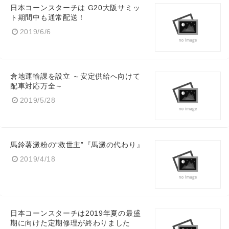
日本コーンスターチは G20大阪サミッ
ト期間中も通常配送！
2019/6/6
倉地運輸課を設立 ～安定供給へ向けて
配車対応万全～
2019/5/28
馬鈴薯澱粉の“救世主”『馬澱の代わり』
Japanese
2019/4/18
日本コーンスターチは2019年夏の最盛
English
期に向けた定期修理が終わりました