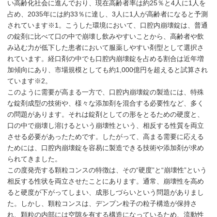
い高齢化社会に進んでおり、現在高齢者率は約25％と4人に1人を
占め、2035年には約33％に達し、3人に1人が高齢者になると予測
されています※1。こうした環境において、口腔内崩壊錠は、普通
の錠剤に比べて口の中で崩壊し飲みやすいことから、高齢者や飲
み込む力が低下した患者において服薬しやすい剤型として選択さ
れています。経口剤の中でも口腔内崩壊錠を占める割合は近年増
加傾向にあり、市場規模としても約1,000億円を超えると試算され
ています※2。
このように需要が高まる一方で、口腔内崩壊錠の製造には、特殊
な錠剤成型の技術や、様々な添加剤を混合する必要性など、多く
の問題があります。それは錠剤としての形をとるための硬度と、
口の中で崩壊し溶けるという崩壊性という、相反する性質を両立
させる必要があったためです。したがって、高まる需要に応える
ためには、口腔内崩壊錠を容易に製造できる技術や添加剤が求め
られてきました。
この度発売する顆粒コンスの特徴は、その“硬度”と“崩壊性”という
相反する性状を両立させたことにあります。通常、崩壊性を高め
ると硬度が下がってしまい、成形しづらいという問題がありまし
た。しかし、顆粒コンスは、デンプン粒子の粒子構造が保持さ
れ、顆粒の内部には空隙を有する構造になっているため、流動性