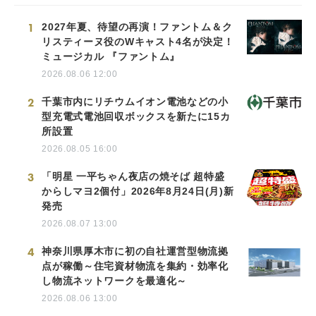
1
2027年夏、待望の再演！ファントム＆ク
リスティーヌ役のWキャスト4名が決定！
ミュージカル 『ファントム』
2026.08.06 12:00
2
千葉市内にリチウムイオン電池などの小
型充電式電池回収ボックスを新たに15カ
所設置
2026.08.05 16:00
3
「明星 一平ちゃん夜店の焼そば 超特盛
からしマヨ2個付」2026年8月24日(月)新
発売
2026.08.07 13:00
4
神奈川県厚木市に初の自社運営型物流拠
点が稼働～住宅資材物流を集約・効率化
し物流ネットワークを最適化～
2026.08.06 13:00