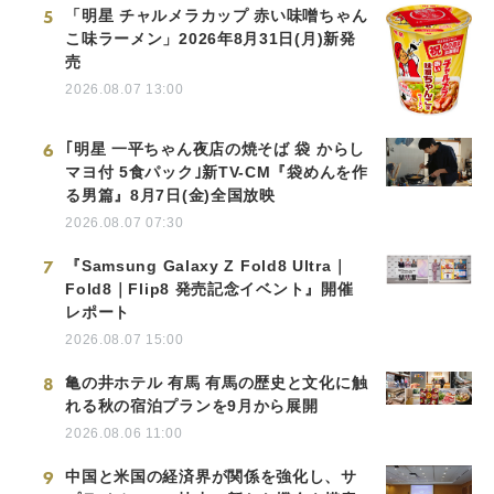
5
「明星 チャルメラカップ 赤い味噌ちゃん
こ味ラーメン」2026年8月31日(月)新発
売
2026.08.07 13:00
6
｢明星 一平ちゃん夜店の焼そば 袋 からし
マヨ付 5食パック｣新TV-CM『袋めんを作
る男篇』8月7日(金)全国放映
2026.08.07 07:30
7
『Samsung Galaxy Z Fold8 Ultra｜
Fold8｜Flip8 発売記念イベント』開催
レポート
2026.08.07 15:00
8
亀の井ホテル 有馬 有馬の歴史と文化に触
れる秋の宿泊プランを9月から展開
2026.08.06 11:00
9
中国と米国の経済界が関係を強化し、サ