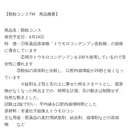
【顆粒コンスTM 商品概要】
商品名：顆粒コンス
発売予定日：4月24日
特 徴：①医薬品添加物「トウモロコシデンプン造粒物」の規格
に適合しています
②局方トウモロコシデンプンを100％使用しているので安
全性に優れます
③類似の添加剤と比較し、口腔内崩壊錠が25秒と短くなっ
ています
※錠剤を上顎と舌の上に乗せた時をスタートとし、固形
物がなくなった時点までの 時間を計測。舌の動きは制限せず、
自然な動きとした。
試験は2錠で行い、平均値を口腔内崩壊時間とした
原材料：非遺伝子組換えトウモロコシ
主な用途：医薬品の直打用賦形剤、結合剤、崩壊剤などの添加
物 など