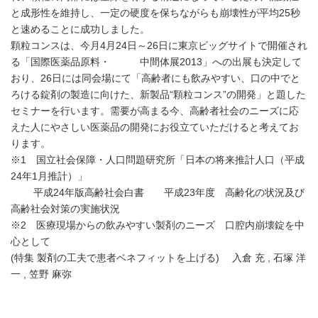
と成形性を維持し、一定の硬度を保ちながらも崩壊性が平均25秒
と速めることに成功しました。
顆粒コンスは、今月4月24日～26日に東京ビッグサイトで開催され
る「国際医薬品原料・ 中間体展2013」への出展も決定して
おり、26日には同会場にて「高齢者にも飲みやすい、口の中でと
ろける錠剤の製造に向けた、新製品“顆粒コンス”の開発」と題した
セミナーを行います。需要が高まる今、高齢者社会のニーズに応
えた人にやさしい医薬品の開発にお役立ていただけると考えてお
ります。
※1 国立社会保障・人口問題研究所「日本の将来推計人口（平成
24年1月推計）」
平成24年版高齢社会白書 平成23年度 高齢化の状況及び
高齢社会対策の実施状況
※2 医療現場からの飲みやすい製剤のニーズ 口腔内崩壊錠を中
心として
(特集 製剤の工夫で患者ベネフィットを上げる) 入倉 充 , 石塚 洋
一 , 笠野 麻弥