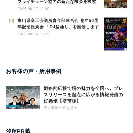
プライチェーン協力の新たな機会を模索
2026.08.07 10:00
10
富山県商工会議所青年部連合会 創立50周
年記念祝賀会 「DJ盆踊り」を開催します
2026.08.04 15:25
お客様の声・活用事例
戦略的広報で堺の魅力を全国へ。プレ
スリリースを起点に広がる情報発信の
好循環【堺市様】
導入事例一覧を見る
汐留PR塾