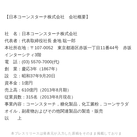
【日本コーンスターチ株式会社 会社概要】
社 名：日本コーンスターチ株式会社
代表者：代表取締役社長 倉地 聡一郎
本社所在地：〒107-0052 東京都港区赤坂一丁目11番44号 赤坂
インターシティ3階
電 話：(03) 5570-7000(代)
創 業：慶応3年（1867年）
設 立：昭和37年9月20日
資本金：1億円
売上高：610億円（2013年8月期）
従業員数：315名（2013年8月現在）
事業内容：コーンスターチ，糖化製品，化工澱粉，コーンサラダ
オイル，副産物およびその他関連製品の製造・販売
以 上
本プレスリリースは発表元が入力した原稿をそのまま掲載しておりま