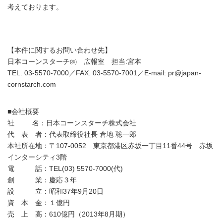
考えております。
【本件に関するお問い合わせ先】
日本コーンスターチ㈱ 広報室 担当:宮本
TEL. 03-5570-7000／FAX. 03-5570-7001／E-mail: pr@japan-
cornstarch.com
■会社概要
社 名：日本コーンスターチ株式会社
代 表 者：代表取締役社長 倉地 聡一郎
本社所在地：〒107-0052 東京都港区赤坂一丁目11番44号 赤坂
インターシティ3階
電 話：TEL(03) 5570-7000(代)
創 業：慶応３年
設 立：昭和37年9月20日
資 本 金：１億円
売 上 高：610億円（2013年8月期）