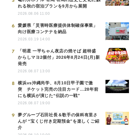
5
れる秋の宿泊プランを9月から展開
2026.08.06 11:00
6
愛媛県「災害時医療提供体制確保事業」
向け医療コンテナを納品
2026.03.19 14:00
7
「明星 一平ちゃん夜店の焼そば 超特盛
からしマヨ2個付」2026年8月24日(月)新
発売
2026.08.07 13:00
8
横浜vs沖縄尚学、8月10日甲子園で激
突 チケット完売の注目カード…28年前
にも横浜が演じた“伝説の一戦”
2026.08.07 19:00
9
夢グループ石田社長＆歌手の保科有里さ
んが “宝くじ付き定期預金”を楽しくご紹
介