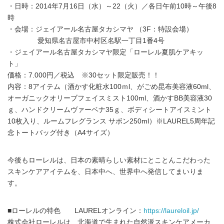
・日時：2014年7月16日（水）～22（火）／各日午前10時～午後8
時
・会場：ジェイアール名古屋タカシマヤ （3F：特設会場）
愛知県名古屋市中村区名駅一丁目1番4号
・ジェイアール名古屋タカシマヤ限定「ローレル夏肌ケアキッ
ト」
価格：7.000円／税込 ※30セット限定販売！！
内容：8アイテム（酒かす化粧水100ｍl、がごめ昆布美容液60ml、
オーガニックオリーブフェイスミスト100ml、酒かすBB美容液30
ｇ、ハンドクリームヴァーベナ35ｇ、ボディシートアイスミント
10枚入り、ルームフレグランス サボン250ml）※LAUREL5周年記
念トートバッグ付き（A4サイズ）
今後もローレルは、日本の素晴らしい素材にとことんこだわった
スキンケアアイテムを、日本中へ、世界中へ発信してまいりま
す。
■ローレルの特色 LAURELオンライン：
https://laureloil.jp/
株式会社ローレルは、北海道で生まれた自然派スキンケアメーカ