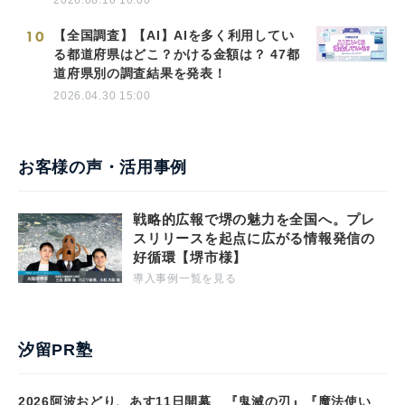
2026.08.10 10:00
10
【全国調査】【AI】AIを多く利用してい
る都道府県はどこ？かける金額は？ 47都
道府県別の調査結果を発表！
2026.04.30 15:00
お客様の声・活用事例
戦略的広報で堺の魅力を全国へ。プレ
スリリースを起点に広がる情報発信の
好循環【堺市様】
導入事例一覧を見る
汐留PR塾
2026阿波おどり、あす11日開幕 『鬼滅の刃』『魔法使い