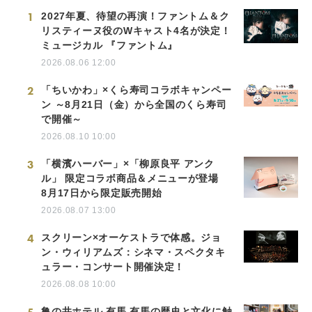
1
2027年夏、待望の再演！ファントム＆ク
リスティーヌ役のWキャスト4名が決定！
ミュージカル 『ファントム』
2026.08.06 12:00
2
「ちいかわ」×くら寿司コラボキャンペー
ン ～8月21日（金）から全国のくら寿司
で開催～
2026.08.10 10:00
3
「横濱ハーバー」×「柳原良平 アンク
ル」 限定コラボ商品＆メニューが登場
8月17日から限定販売開始
2026.08.07 13:00
4
スクリーン×オーケストラで体感。ジョ
ン・ウィリアムズ：シネマ・スペクタキ
ュラー・コンサート開催決定！
2026.08.08 10:00
亀の井ホテル 有馬 有馬の歴史と文化に触