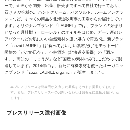
ーで、企画から開発、出荷、販売まですべて自社で行っており、
石け んや化粧水、ハンドクリーム、バスソルト、ルームフレグラ
ンスなど、すべての商品を北海道砂川市の工場からお届けしてい
ます。オリジナルブランド 「LAUREL」では、ブランドの始まり
となった月桂樹（＝ローレル）のオイルをはじめ、ガーナ産のシ
アバターなどお肌にいい自然素材を濃い処方で商品 化。新ブラン
ド「sozai LAUREL」は“食べておいしい素材だけ”をモットーに、
函館の「がごめ昆布」、小林酒造（北海道夕張郡）の「酒か
す」、高知の「しょうが」など”国産 の素材のみ“にこだわって製
造しています。2014年には、新たに有機素材を使ったオーガニッ
クブランド「sozai LAUREL organic」が誕生しました。
本プレスリリースは発表元が入力した原稿をそのまま掲載しておりま
す。また、プレスリリースへのお問い合わせは発表元に直接お願いいた
します。
プレスリリース添付画像