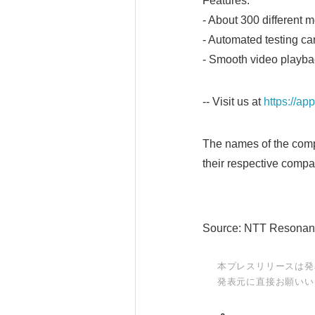
Features:
- About 300 different 
- Automated testing ca
- Smooth video playba
-- Visit us at
https://ap
The names of the compa
their respective compa
Source: NTT Resonant
本プレスリリースは発
発表元に直接お願いい