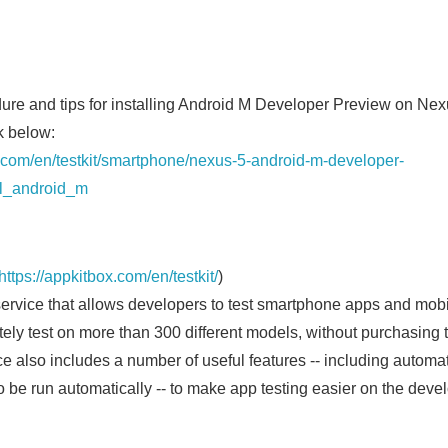
dure and tips for installing Android M Developer Preview on Nex
k below:
x.com/en/testkit/smartphone/nexus-5-android-m-developer-
ll_android_m
https://appkitbox.com/en/testkit/
)
service that allows developers to test smartphone apps and mob
ely test on more than 300 different models, without purchasing 
e also includes a number of useful features -- including automa
to be run automatically -- to make app testing easier on the devel