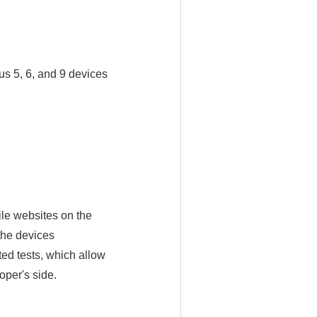
us 5, 6, and 9 devices
ile websites on the
the devices
ted tests, which allow
oper's side.