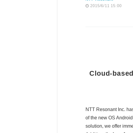
2015/6/11 15:00
Cloud-based
NTT Resonant Inc. has
of the new OS Android 
solution, we offer imm