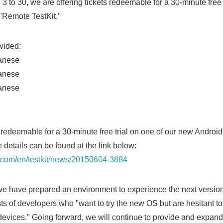
 3 to 30, we are offering tickets redeemable for a 30-minute free
"Remote TestKit."
vided:
anese
anese
anese
s redeemable for a 30-minute free trial on one of our new Androi
 details can be found at the link below:
x.com/en/testkit/news/20150604-3884
we have prepared an environment to experience the next version
s of developers who "want to try the new OS but are hesitant to in
devices." Going forward, we will continue to provide and expan