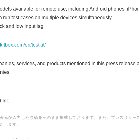
models available for remote use, including Android phones, iPhon
n run test cases on multiple devices simultaneously
ck and low input lag
pkitbox.com/en/testkit/
nies, services, and products mentioned in this press release a
nies.
Japanese
 Inc.
表元が入力した原稿をそのまま掲載しております。また、プレスリリー
たします。