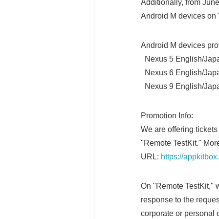
Additionally, from June
Android M devices on 
Android M devices pro
Nexus 5 English/Jap
Nexus 6 English/Jap
Nexus 9 English/Jap
Promotion Info:
We are offering ticket
"Remote TestKit." More
URL:
https://appkitbo
On "Remote TestKit," 
response to the request
corporate or personal 