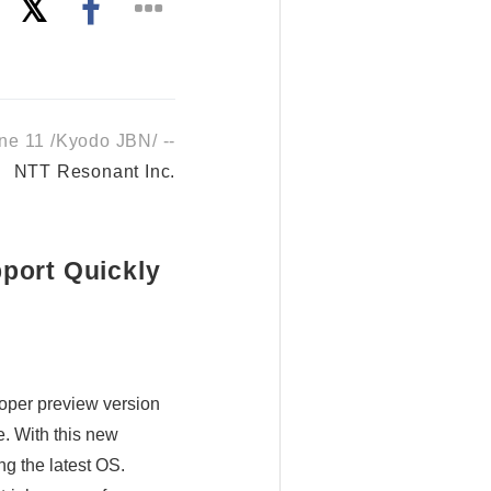
e 11 /Kyodo JBN/ --
NTT Resonant Inc.
port Quickly
oper preview version
e. With this new
g the latest OS.