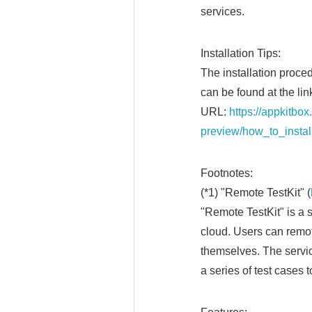
services.
Installation Tips:
The installation proce
can be found at the lin
URL:
https://appkitbo
preview/how_to_insta
Footnotes:
(*1) "Remote TestKit" (
"Remote TestKit" is a 
cloud. Users can remot
themselves. The servic
a series of test cases 