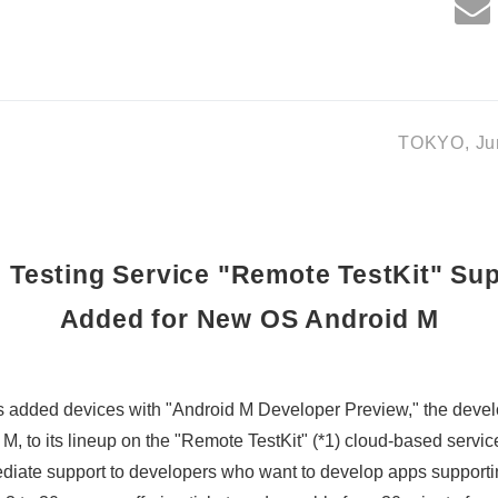
TOKYO, Jun
 Testing Service "Remote TestKit" Sup
Added for New OS Android M
 added devices with "Android M Developer Preview," the devel
M, to its lineup on the "Remote TestKit" (*1) cloud-based servic
ediate support to developers who want to develop apps supportin