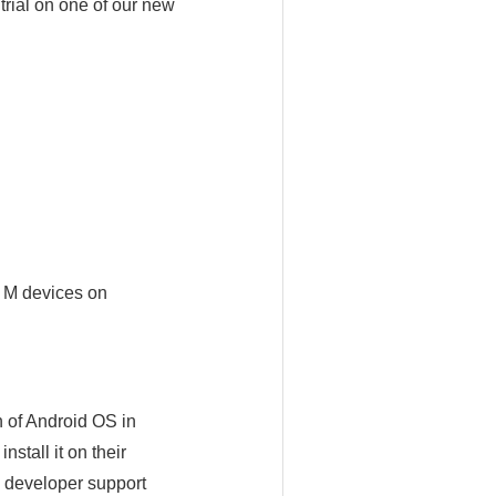
 trial on one of our new
d M devices on
 of Android OS in
stall it on their
d developer support