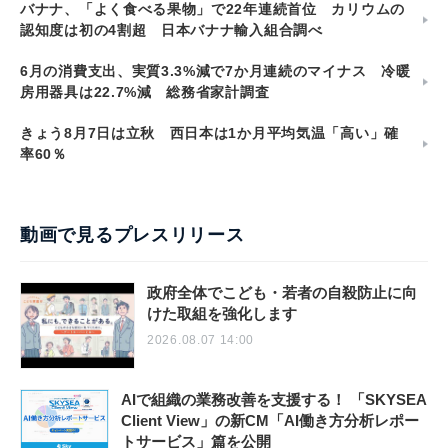
バナナ、「よく食べる果物」で22年連続首位 カリウムの
認知度は初の4割超 日本バナナ輸入組合調べ
6月の消費支出、実質3.3%減で7か月連続のマイナス 冷暖
房用器具は22.7%減 総務省家計調査
きょう8月7日は立秋 西日本は1か月平均気温「高い」確
率60％
動画で見るプレスリリース
政府全体でこども・若者の自殺防止に向
けた取組を強化します
2026.08.07 14:00
AIで組織の業務改善を支援する！ 「SKYSEA
Client View」の新CM「AI働き方分析レポー
トサービス」篇を公開