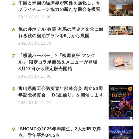
5
中国と米国の経済界が関係を強化し、サ
プライチェーン協力の新たな機会を模索
2026.08.07 10:00
6
亀の井ホテル 有馬 有馬の歴史と文化に触
れる秋の宿泊プランを9月から展開
2026.08.06 11:00
7
「横濱ハーバー」×「柳原良平 アンク
ル」 限定コラボ商品＆メニューが登場
8月17日から限定販売開始
2026.08.07 13:00
8
富山県商工会議所青年部連合会 創立50周
年記念祝賀会 「DJ盆踊り」を開催します
2026.08.04 15:25
9
ISHCMCの2026年卒業生、2人がIBで満
点、学年平均34.5点