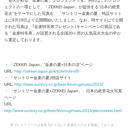
「花火が彩る、金麦の夏」プロジェクトです。同社はこのプロジ
ェクトの一環として、「ZEKKEI Japan」が提供する“日本の絶景
花火”をテーマにした写真を、「サントリー金麦の夏」特設サイト
上に6月19日より公開開始いたしました。なお、同サイトにて公開
された写真は、｢金麦特等席プレゼント｣キャンペーンの賞品であ
る「金麦特等席」が設置される全国20ヶ所の人気花火大会の中か
ら選定しております。
・ 「ZEKKEI Japan」“金麦の夏×日本の涼”ページ
URL:
http://zekkei-japan.jp/article/index/8/
・ 「サントリー金麦の夏｣特設サイト
URL:
http://www.suntory.co.jp/beer/kinmugi/natsu2015/
・ 「サントリー金麦の夏×ZEKKEI Japan」 日本の絶景花火写真
ページ
URL:
http://www.suntory.co.jp/beer/kinmugi/natsu2015/jiten/zekkei.html
本プレスリリースは発表元が入力した原稿をそのまま掲載しておりま