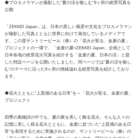
◆プロカメラマンが撮影した“夏の涼を愉しむ”9ヶ所の絶景写真を
公開
「ZEKKEI Japan」は、日本の美しい風景や文化をプロカメラマン
が撮影した写真とともに世界に向けて発信しているメディアで
す。この度サントリービール（株）の「花火が彩る、金麦の夏」
プロジェクトの一環で、「金麦の夏×ZEKKEI Japan」企画として
日本各地の絶景花火写真を紹介する「金麦の夏、日本の涼」と題
した特設ページを公開いたしました。同ページでは“夏の涼を愉し
む”のテーマに沿った9ヶ所の情緒溢れる絶景写真を紹介しており
ます。
◆花火とともに“上質感のある日常”を～「花火が彩る、金麦の夏」
プロジェクト
四季の風物詩の中でも、夏の夜を美しく飾る花火。そんな人々の
記憶に美しく残る花火とともに、金麦に息づいた“上質感のある日
常”を表現するために実施されるのが、サントリービール（株）の