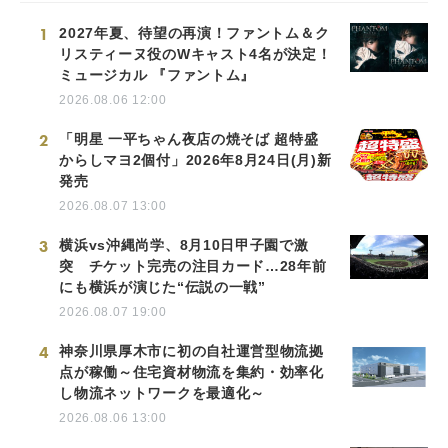
1
2027年夏、待望の再演！ファントム＆ク
リスティーヌ役のWキャスト4名が決定！
ミュージカル 『ファントム』
2026.08.06 12:00
2
「明星 一平ちゃん夜店の焼そば 超特盛
からしマヨ2個付」2026年8月24日(月)新
発売
2026.08.07 13:00
3
横浜vs沖縄尚学、8月10日甲子園で激
突 チケット完売の注目カード…28年前
にも横浜が演じた“伝説の一戦”
2026.08.07 19:00
4
神奈川県厚木市に初の自社運営型物流拠
点が稼働～住宅資材物流を集約・効率化
し物流ネットワークを最適化～
2026.08.06 13:00