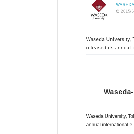
WASEDA 
2015/6
Waseda University, T
released its annual 
Waseda-
Waseda University, Tok
annual international e