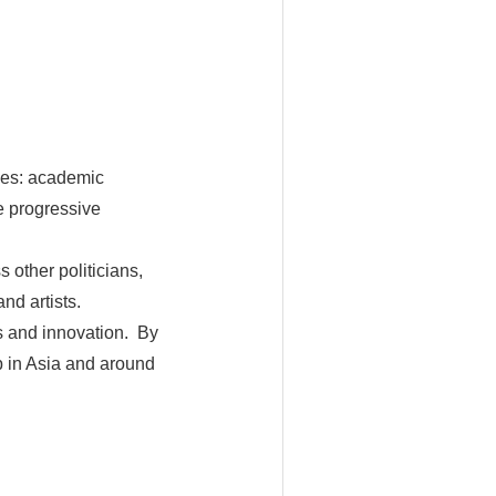
ples: academic
e progressive
 other politicians,
and artists.
ss and innovation. By
p in Asia and around