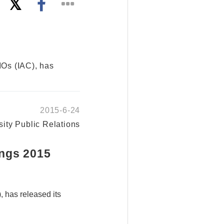
IOs (IAC), has
2015-6-24
ity Public Relations
ngs 2015
, has released its