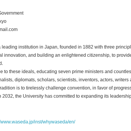
e-Government
kyo
mail.com
 leading institution in Japan, founded in 1882 with three princi
l innovation, and building an enlightened citizenship, to provid
d.
 to these ideals, educating seven prime ministers and countless
lists, diplomats, scholars, scientists, inventors, actors, writers 
adition is to tirelessly challenge convention, in favor of progre
in 2032, the University has committed to expanding its leadershi
://www.waseda.jp/inst/whywaseda/en/