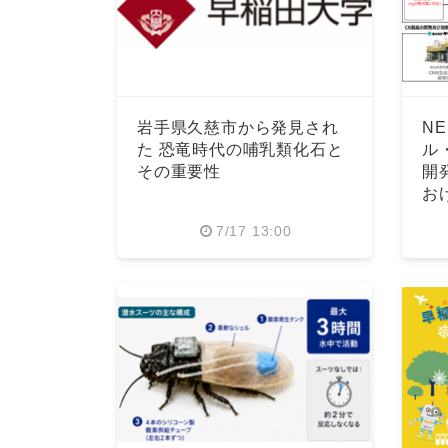
岩手県久慈市から発見され
N
た 恐竜時代の哺乳類化石と
ル
その重要性
開
お
7/17 13:00