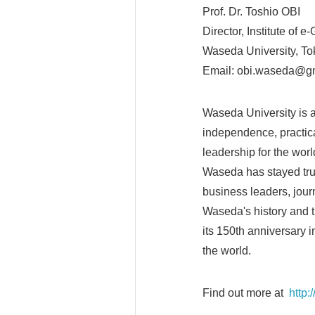
Prof. Dr. Toshio OBI
Director, Institute of 
Waseda University, To
Email: obi.waseda@g
Waseda University is a
independence, practica
leadership for the worl
Waseda has stayed true
business leaders, journa
Waseda's history and tr
its 150th anniversary 
the world.
Find out more at
http