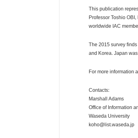
This publication repre
Professor Toshio OBI, 
worldwide IAC member 
The 2015 survey finds 
and Korea. Japan was 6
For more information 
Contacts:
Marshall Adams
Office of Information 
Waseda University
koho@list.waseda.jp