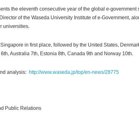
sents the eleventh consecutive year of the global e-government 
Director of the Waseda University Institute of e-Government, alo
universities.
Singapore in first place, followed by the United States, Denma
th, Australia 7th, Estonia 8th, Canada 9th and Norway 10th.
and analysis:
http://www.waseda.jp/top/en-news/28775
and Public Relations