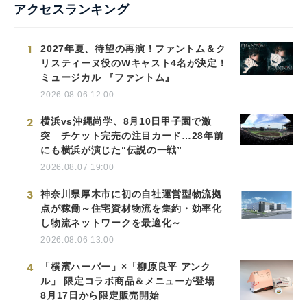
アクセスランキング
1
2027年夏、待望の再演！ファントム＆ク
リスティーヌ役のWキャスト4名が決定！
ミュージカル 『ファントム』
2026.08.06 12:00
2
横浜vs沖縄尚学、8月10日甲子園で激
突 チケット完売の注目カード…28年前
にも横浜が演じた“伝説の一戦”
2026.08.07 19:00
3
神奈川県厚木市に初の自社運営型物流拠
点が稼働～住宅資材物流を集約・効率化
し物流ネットワークを最適化～
2026.08.06 13:00
4
「横濱ハーバー」×「柳原良平 アンク
ル」 限定コラボ商品＆メニューが登場
8月17日から限定販売開始