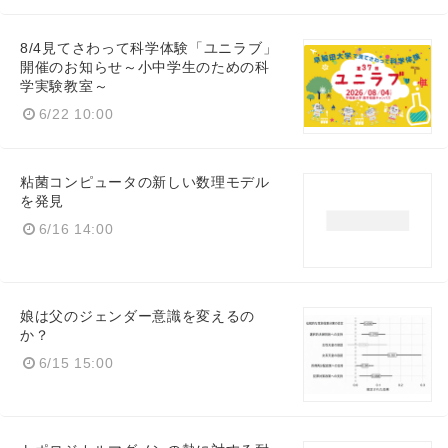
8/4見てさわって科学体験「ユニラブ」
開催のお知らせ～小中学生のための科
学実験教室～
6/22 10:00
粘菌コンピュータの新しい数理モデル
を発見
6/16 14:00
Japanese
娘は父のジェンダー意識を変えるの
か？
6/15 15:00
English