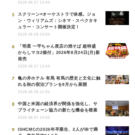
2026.08.07 13:00
5
スクリーン×オーケストラで体感。ジョ
ン・ウィリアムズ：シネマ・スペクタキ
ュラー・コンサート開催決定！
2026.08.08 10:00
6
「明星 一平ちゃん夜店の焼そば 超特盛
からしマヨ2個付」2026年8月24日(月)新
発売
2026.08.07 13:00
7
亀の井ホテル 有馬 有馬の歴史と文化に触
れる秋の宿泊プランを9月から展開
2026.08.06 11:00
8
中国と米国の経済界が関係を強化し、サ
プライチェーン協力の新たな機会を模索
2026.08.07 10:00
9
ISHCMCの2026年卒業生、2人がIBで満