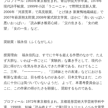
プロフィール: 1955年東京都生まれ。青山学院大学卒業。1978年
現代詩手帖賞。1999年小説「ラニーニャ」で野間文芸新人賞。
2006年「河原荒草」で高見順賞。「とげ抜き 新巣鴨地蔵縁起」で
2007年萩原朔太郎賞,2008年紫式部文学賞。ほかに「良いおっぱい
悪いおっぱい」「読み解き般若心経」「父の生きる」「女の絶
望」「女の一生」など。
奨励賞：福永信（ふくながしん）
授賞理由: 福永信氏は、すでに十年を超える作歴のなかで、たえ
ず大胆な、いわば一作ごとに「実験的」な書き手として、現代小
説に得がたい生気を吹き込んできた作家である。わけてもここ
二、三年、『一一一一一』、『三姉妹とその友達』などにおける
斬新な達成には、目を瞠るものがあるが、日本文学はまだ、この
点に十分には気づいていないようだ。 よって、本選考委員会はこ
こに、この作家の得がたさを顕揚し、奨励するものである。
プロフィール: 1972年東京都生まれ。京都造形芸術大学芸術学科中
退。1998年、短編「読み終えて」で第1回ストリートノベル大賞受