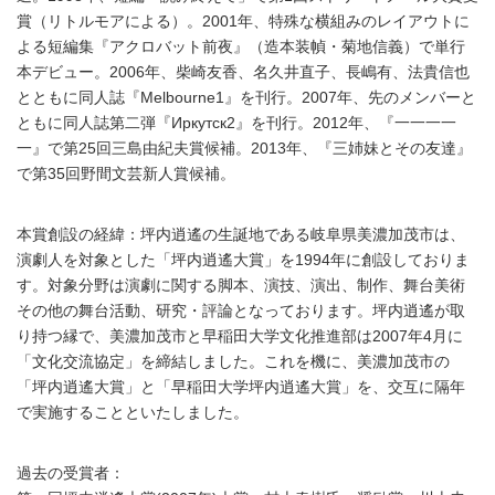
賞（リトルモアによる）。2001年、特殊な横組みのレイアウトに
よる短編集『アクロバット前夜』（造本装幀・菊地信義）で単行
本デビュー。2006年、柴崎友香、名久井直子、長嶋有、法貴信也
とともに同人誌『Melbourne1』を刊行。2007年、先のメンバーと
ともに同人誌第二弾『Иркутск2』を刊行。2012年、『一一一一
一』で第25回三島由紀夫賞候補。2013年、『三姉妹とその友達』
で第35回野間文芸新人賞候補。
本賞創設の経緯：坪内逍遙の生誕地である岐阜県美濃加茂市は、
演劇人を対象とした「坪内逍遙大賞」を1994年に創設しておりま
す。対象分野は演劇に関する脚本、演技、演出、制作、舞台美術
その他の舞台活動、研究・評論となっております。坪内逍遙が取
り持つ縁で、美濃加茂市と早稲田大学文化推進部は2007年4月に
「文化交流協定」を締結しました。これを機に、美濃加茂市の
「坪内逍遙大賞」と「早稲田大学坪内逍遙大賞」を、交互に隔年
で実施することといたしました。
過去の受賞者：