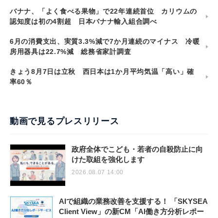
バナナ、「よく食べる果物」で22年連続首位 カリウムの
認知度は初の4割超 日本バナナ輸入組合調べ
6月の消費支出、実質3.3%減で7か月連続のマイナス 冷暖
房用器具は22.7%減 総務省家計調査
きょう8月7日は立秋 西日本は1か月平均気温「高い」確
率60％
動画で見るプレスリリース
政府全体でこども・若者の自殺防止に向
けた取組を強化します
2026.08.07 14:00
AIで組織の業務改善を支援する！ 「SKYSEA
Client View」の新CM「AI働き方分析レポー