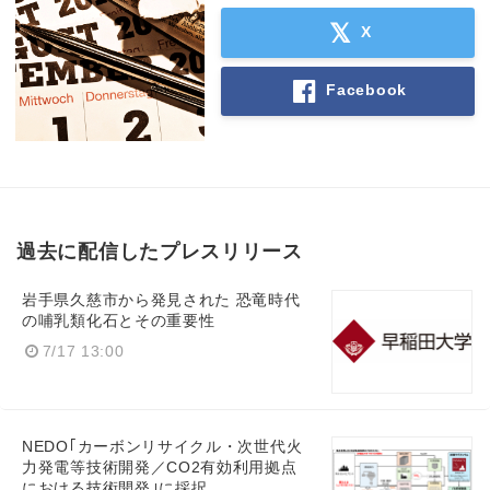
X
Facebook
過去に配信したプレスリリース
岩手県久慈市から発見された 恐竜時代
の哺乳類化石とその重要性
7/17 13:00
NEDO｢カーボンリサイクル・次世代火
力発電等技術開発／CO2有効利用拠点
における技術開発｣に採択