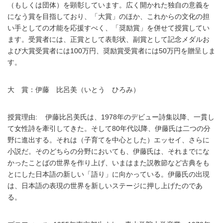
（もしくは団体）を顕彰しています。広く開かれた独自の意義を
になう賞を目指しており、「大賞」のほか、これからの文化の担
い手としての才能を応援すべく、「奨励賞」を併せて授賞してい
ます。受賞者には、正賞として表彰状、副賞として記念メダルお
よび大賞受賞者には100万円、奨励賞受賞者には50万円を贈呈しま
す。
大 賞：伊藤 比呂美（いとう ひろみ）
授賞理由: 伊藤比呂美氏は、1978年のデビュー詩集以降、一貫し
て女性詩を牽引してきた。そして80年代以降、伊藤氏は二つの分
野に進出する。それは（子育てを中心とした）エッセイ、さらに
小説だ。そのどちらの分野においても、伊藤氏は、それまでにな
かったことばの世界を作り上げ、いまはまた説教節など古典をも
とにした日本語の新しい「語り」に向かっている。伊藤氏の出現
は、日本語の表現の世界を新しいステージに押し上げたのであ
る。