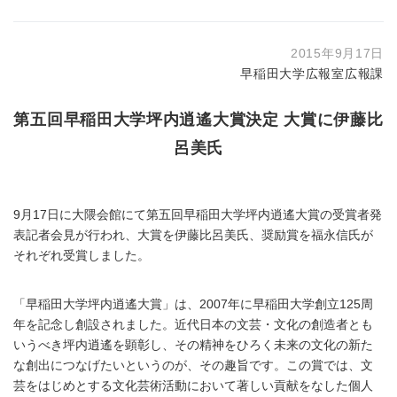
2015年9月17日
早稲田大学広報室広報課
第五回早稲田大学坪内逍遙大賞決定 大賞に伊藤比
呂美氏
9月17日に大隈会館にて第五回早稲田大学坪内逍遙大賞の受賞者発
表記者会見が行われ、大賞を伊藤比呂美氏、奨励賞を福永信氏が
それぞれ受賞しました。
「早稲田大学坪内逍遙大賞」は、2007年に早稲田大学創立125周
年を記念し創設されました。近代日本の文芸・文化の創造者とも
いうべき坪内逍遙を顕彰し、その精神をひろく未来の文化の新た
な創出につなげたいというのが、その趣旨です。この賞では、文
芸をはじめとする文化芸術活動において著しい貢献をなした個人