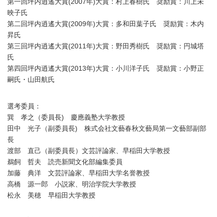
第一回坪内逍遙大賞(2007年)大賞：村上春樹氏 奨励賞：川上未
映子氏
第二回坪内逍遙大賞(2009年)大賞：多和田葉子氏 奨励賞：木内
昇氏
第三回坪内逍遙大賞(2011年)大賞：野田秀樹氏 奨励賞：円城塔
氏
第四回坪内逍遙大賞(2013年)大賞：小川洋子氏 奨励賞：小野正
嗣氏・山田航氏
選考委員：
巽 孝之（委員長) 慶應義塾大学教授
田中 光子（副委員長) 株式会社文藝春秋文藝局第一文藝部副部
長
渡部 直己（副委員長）文芸評論家、早稲田大学教授
鵜飼 哲夫 読売新聞文化部編集委員
加藤 典洋 文芸評論家、早稲田大学名誉教授
高橋 源一郎 小説家、明治学院大学教授
松永 美穂 早稲田大学教授