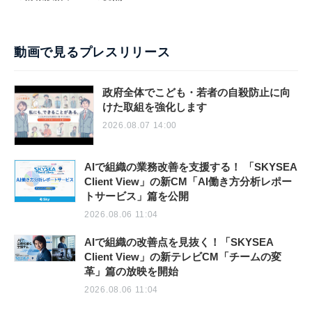
動画で見るプレスリリース
政府全体でこども・若者の自殺防止に向
けた取組を強化します
2026.08.07 14:00
AIで組織の業務改善を支援する！ 「SKYSEA
Client View」の新CM「AI働き方分析レポー
トサービス」篇を公開
2026.08.06 11:04
AIで組織の改善点を見抜く！「SKYSEA
Client View」の新テレビCM「チームの変
革」篇の放映を開始
2026.08.06 11:04