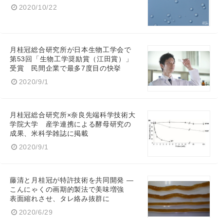
2020/10/22
月桂冠総合研究所が日本生物工学会で
第53回「生物工学奨励賞（江田賞）」
受賞 民間企業で最多7度目の快挙
2020/9/1
月桂冠総合研究所×奈良先端科学技術大
学院大学 産学連携による酵母研究の
成果、米科学雑誌に掲載
2020/9/1
藤清と月桂冠が特許技術を共同開発 ―
こんにゃくの画期的製法で美味増強
表面縮れさせ、タレ絡み抜群に
2020/6/29