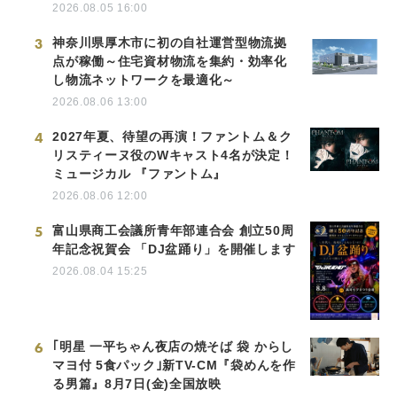
2026.08.05 16:00
3
神奈川県厚木市に初の自社運営型物流拠
点が稼働～住宅資材物流を集約・効率化
し物流ネットワークを最適化～
2026.08.06 13:00
4
2027年夏、待望の再演！ファントム＆ク
リスティーヌ役のWキャスト4名が決定！
ミュージカル 『ファントム』
2026.08.06 12:00
5
富山県商工会議所青年部連合会 創立50周
年記念祝賀会 「DJ盆踊り」を開催します
2026.08.04 15:25
6
｢明星 一平ちゃん夜店の焼そば 袋 からし
マヨ付 5食パック｣新TV-CM『袋めんを作
る男篇』8月7日(金)全国放映