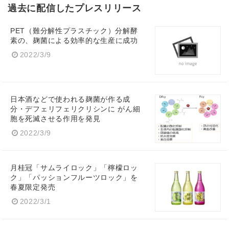
過去に配信したプレスリリース
PET（難分解性プラスチック）分解酵
素の、麹菌による効率的な生産に成功
2022/3/9
日本酒などで使われる麹菌が作る成
分・デフェリフェリクリシンに がん細
胞を死滅させる作用を発見
2022/3/9
月桂冠「サムライロック」「檸檬ロッ
ク」「パッションフルーツロック」を
春夏限定発売
2022/3/1