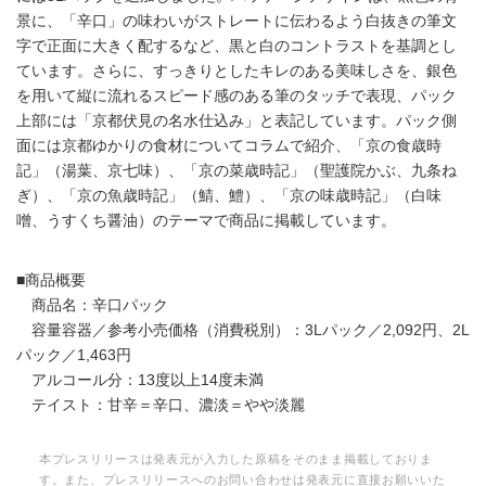
景に、「辛口」の味わいがストレートに伝わるよう白抜きの筆文
字で正面に大きく配するなど、黒と白のコントラストを基調とし
ています。さらに、すっきりとしたキレのある美味しさを、銀色
を用いて縦に流れるスピード感のある筆のタッチで表現、パック
上部には「京都伏見の名水仕込み」と表記しています。パック側
面には京都ゆかりの食材についてコラムで紹介、「京の食歳時
記」（湯葉、京七味）、「京の菜歳時記」（聖護院かぶ、九条ね
ぎ）、「京の魚歳時記」（鯖、鱧）、「京の味歳時記」（白味
噌、うすくち醤油）のテーマで商品に掲載しています。
■商品概要
商品名：辛口パック
容量容器／参考小売価格（消費税別）：3Lパック／2,092円、2L
パック／1,463円
アルコール分：13度以上14度未満
テイスト：甘辛＝辛口、濃淡＝やや淡麗
本プレスリリースは発表元が入力した原稿をそのまま掲載しておりま
す。また、プレスリリースへのお問い合わせは発表元に直接お願いいた