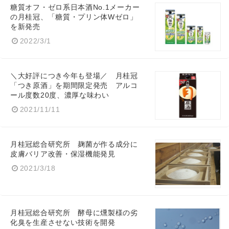
糖質オフ・ゼロ系日本酒No.1メーカー
の月桂冠、「糖質・プリン体Wゼロ」
を新発売
2022/3/1
＼大好評につき今年も登場／ 月桂冠
「つき原酒」を期間限定発売 アルコ
ール度数20度、濃厚な味わい
2021/11/11
月桂冠総合研究所 麹菌が作る成分に
皮膚バリア改善・保湿機能発見
2021/3/18
月桂冠総合研究所 酵母に燻製様の劣
化臭を生産させない技術を開発