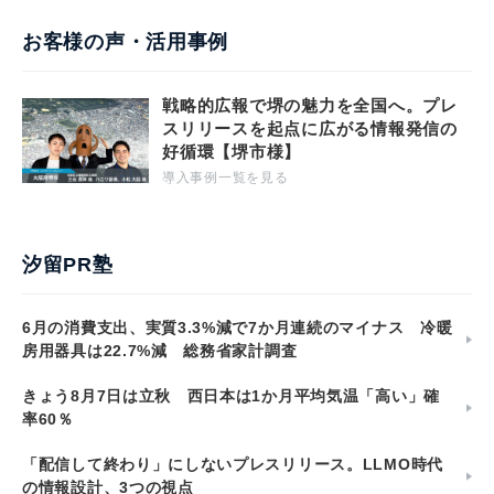
お客様の声・活用事例
戦略的広報で堺の魅力を全国へ。プレ
スリリースを起点に広がる情報発信の
好循環【堺市様】
導入事例一覧を見る
汐留PR塾
6月の消費支出、実質3.3%減で7か月連続のマイナス 冷暖
房用器具は22.7%減 総務省家計調査
きょう8月7日は立秋 西日本は1か月平均気温「高い」確
率60％
「配信して終わり」にしないプレスリリース。LLMO時代
の情報設計、3つの視点