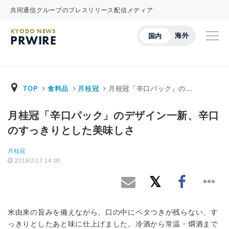
共同通信グループのプレスリリース配信メディア
KYODO NEWS
海外
国内
PRWIRE
TOP
食料品
月桂冠
月桂冠「辛口パック」の…
月桂冠「辛口パック」のデザイン一新、辛口
のすっきりとした美味しさ
月桂冠
2016/2/17 14:00
米由来の旨みを備えながら、口の中にベタつきが残らない、す
っきりとしたあと味に仕上げました。冷酒から常温・燗酒まで