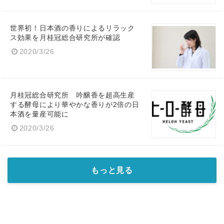
世界初！日本酒の香りによるリラック
ス効果を月桂冠総合研究所が確認
2020/3/26
月桂冠総合研究所 吟醸香を超高生産
Japanese
する酵母により華やかな香りが2倍の日
本酒を量産可能に
2020/3/26
English
もっと見る