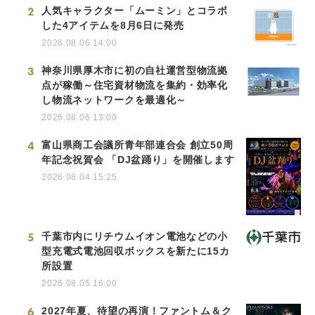
2
人気キャラクター「ムーミン」とコラボ
した4アイテムを8月6日に発売
2026.08.06 14:00
3
神奈川県厚木市に初の自社運営型物流拠
点が稼働～住宅資材物流を集約・効率化
し物流ネットワークを最適化～
2026.08.06 13:00
4
富山県商工会議所青年部連合会 創立50周
年記念祝賀会 「DJ盆踊り」を開催します
2026.08.04 15:25
5
千葉市内にリチウムイオン電池などの小
型充電式電池回収ボックスを新たに15カ
所設置
2026.08.05 16:00
6
2027年夏、待望の再演！ファントム＆ク