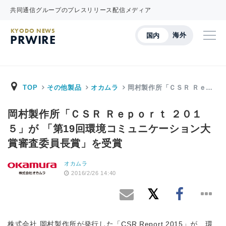
共同通信グループのプレスリリース配信メディア
KYODO NEWS
海外
国内
PRWIRE
TOP
その他製品
オカムラ
岡村製作所「ＣＳＲ Ｒｅ…
岡村製作所「ＣＳＲ Ｒｅｐｏｒｔ ２０１
５」が 「第19回環境コミュニケーション大
賞審査委員長賞」を受賞
オカムラ
2016/2/26 14:40
株式会社 岡村製作所が発行した「CSR Report 2015」が、環