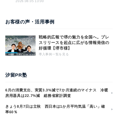
2026.08.05 13:00
お客様の声・活用事例
戦略的広報で堺の魅力を全国へ。プレ
スリリースを起点に広がる情報発信の
好循環【堺市様】
導入事例一覧を見る
汐留PR塾
6月の消費支出、実質3.3%減で7か月連続のマイナス 冷暖
房用器具は22.7%減 総務省家計調査
きょう8月7日は立秋 西日本は1か月平均気温「高い」確
率60％