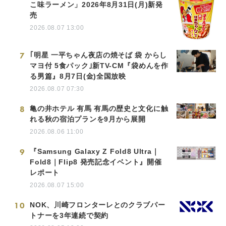
こ味ラーメン」2026年8月31日(月)新発
売
2026.08.07 13:00
7
｢明星 一平ちゃん夜店の焼そば 袋 からし
マヨ付 5食パック｣新TV-CM『袋めんを作
る男篇』8月7日(金)全国放映
2026.08.07 07:30
8
亀の井ホテル 有馬 有馬の歴史と文化に触
れる秋の宿泊プランを9月から展開
2026.08.06 11:00
9
『Samsung Galaxy Z Fold8 Ultra｜
Fold8｜Flip8 発売記念イベント』開催
レポート
2026.08.07 15:00
10
NOK、川崎フロンターレとのクラブパー
トナーを3年連続で契約