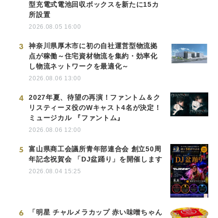
型充電式電池回収ボックスを新たに15カ
所設置
2026.08.05 16:00
3
神奈川県厚木市に初の自社運営型物流拠
点が稼働～住宅資材物流を集約・効率化
し物流ネットワークを最適化～
2026.08.06 13:00
4
2027年夏、待望の再演！ファントム＆ク
リスティーヌ役のWキャスト4名が決定！
ミュージカル 『ファントム』
2026.08.06 12:00
5
富山県商工会議所青年部連合会 創立50周
年記念祝賀会 「DJ盆踊り」を開催します
2026.08.04 15:25
6
「明星 チャルメラカップ 赤い味噌ちゃん