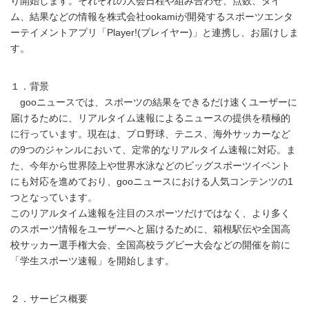
り開始します。それぞれの大会日程や組み合わせ、点数、タイ
ム、結果などの情報を株式会社ookamiが開発するスポーツエンタ
ーテイメントアプリ「Player!(プレイヤー)」と連携し、お届けしま
す。
１．背景
gooニュースでは、スポーツの結果をできるだけ速くユーザーに
届けるために、リアルタイム速報によるニュースの提供を積極的
に行っています。現在は、プロ野球、テニス、海外サッカーなど
の9つのジャンルにおいて、定常的なリアルタイム速報に対応。ま
た、今年から世界陸上や世界水泳などのビッグスポーツイベント
にも対応を進めており、gooニュースにおける人気コンテンツの1
つとなっています。
このリアルタイム速報を注目のスポーツだけではなく、より多く
のスポーツ情報をユーザーへと届けるために、箱根駅伝や全国高
校サッカー選手権大会、全国高校ラグビー大会などの開催を前に
「学生スポーツ速報」を開始します。
２．サービス概要