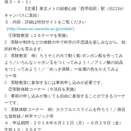
保３－４－１）
【交通】東京メトロ副都心線「西早稲田」駅（出口3が
キャンパスに直結）
３．内容：詳細は特別サイトをご覧ください
（
http://www.sci.waseda.ac.jp/unilab/
）
①実験教室（２６テーマを実施）
 実験や制作などの体験の中で科学の不思議を楽しみながら、知
的好奇心を育みます。
 実験教室 例）ろうそくの火で動く船‐ポンポン船を作ってみ
よう／いろんなシャボン玉をつくってみよう！／アミノ酸の結晶
をつくってみよう！／「めっき体験」〜金属の色をかえてみよ
う〜等
 実験教室に参加するには事前申し込みが必要です。
②実験体験コーナー（９項目を実施）
 事前の申し込みが無くても自由に参加することができるコーナ
ーです。
 実験体験コーナー 例）カラフル☆スライムを作ろう！／身近
な放射線／科学マジック等
４．申込期間：２０１８年６月１１日（月）～６月２９日（金）
午前１０：００まで