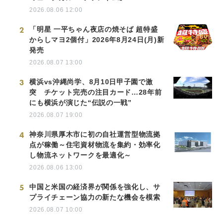
2026.08.06 12:00
2
「明星 一平ちゃん夜店の焼そば 超特盛
からしマヨ2個付」2026年8月24日(月)新
発売
2026.08.07 13:00
3
横浜vs沖縄尚学、8月10日甲子園で激
突 チケット完売の注目カード…28年前
にも横浜が演じた“伝説の一戦”
2026.08.07 19:00
4
神奈川県厚木市に初の自社運営型物流拠
点が稼働～住宅資材物流を集約・効率化
し物流ネットワークを最適化～
2026.08.06 13:00
5
中国と米国の経済界が関係を強化し、サ
プライチェーン協力の新たな機会を模索
2026.08.07 10:00