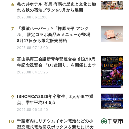
6
亀の井ホテル 有馬 有馬の歴史と文化に触
れる秋の宿泊プランを9月から展開
2026.08.06 11:00
7
「横濱ハーバー」×「柳原良平 アンク
ル」 限定コラボ商品＆メニューが登場
8月17日から限定販売開始
2026.08.07 13:00
8
富山県商工会議所青年部連合会 創立50周
年記念祝賀会 「DJ盆踊り」を開催します
2026.08.04 15:25
9
ISHCMCの2026年卒業生、2人がIBで満
点、学年平均34.5点
2026.08.06 15:40
10
千葉市内にリチウムイオン電池などの小
型充電式電池回収ボックスを新たに15カ