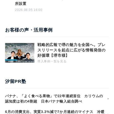
所設置
2026.08.05 16:00
お客様の声・活用事例
戦略的広報で堺の魅力を全国へ。プレ
スリリースを起点に広がる情報発信の
好循環【堺市様】
導入事例一覧を見る
汐留PR塾
バナナ、「よく食べる果物」で22年連続首位 カリウムの
認知度は初の4割超 日本バナナ輸入組合調べ
6月の消費支出、実質3.3%減で7か月連続のマイナス 冷暖