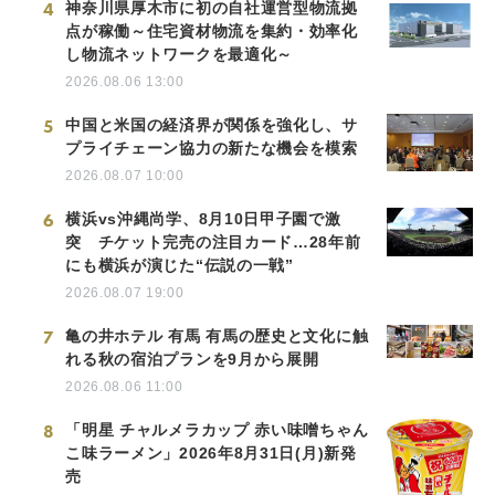
4
神奈川県厚木市に初の自社運営型物流拠
点が稼働～住宅資材物流を集約・効率化
し物流ネットワークを最適化～
2026.08.06 13:00
5
中国と米国の経済界が関係を強化し、サ
プライチェーン協力の新たな機会を模索
2026.08.07 10:00
6
横浜vs沖縄尚学、8月10日甲子園で激
突 チケット完売の注目カード…28年前
にも横浜が演じた“伝説の一戦”
2026.08.07 19:00
7
亀の井ホテル 有馬 有馬の歴史と文化に触
れる秋の宿泊プランを9月から展開
2026.08.06 11:00
8
「明星 チャルメラカップ 赤い味噌ちゃん
こ味ラーメン」2026年8月31日(月)新発
売