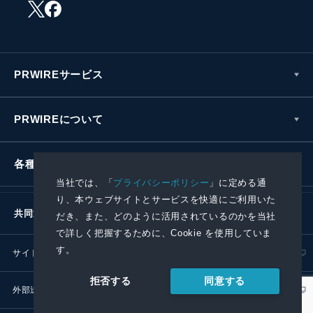
PRWIREサービス
PRWIREについて
各種お問い合わせ
当社では、「
プライバシーポリシー
」に定める通
り、本ウェブサイトとサービスを快適にご利用いた
共同通信社グループ
だき、また、どのように活用されているのかを当社
で詳しく把握するために、Cookie を使用していま
す。
サイトポリシー
プライバシーポリシー
同意する
拒否する
外部送信ポリシー
プレスリリース取扱基準