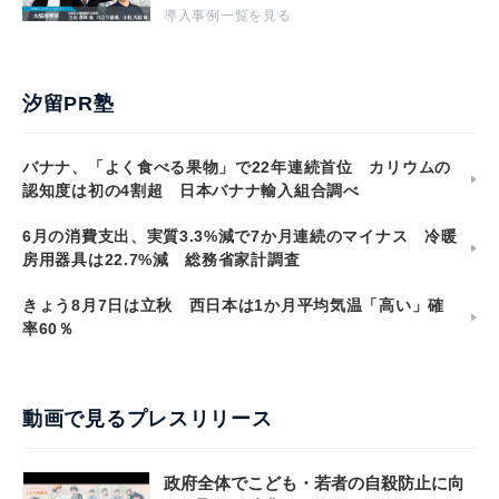
導入事例一覧を見る
汐留PR塾
バナナ、「よく食べる果物」で22年連続首位 カリウムの
認知度は初の4割超 日本バナナ輸入組合調べ
6月の消費支出、実質3.3%減で7か月連続のマイナス 冷暖
房用器具は22.7%減 総務省家計調査
きょう8月7日は立秋 西日本は1か月平均気温「高い」確
率60％
動画で見るプレスリリース
政府全体でこども・若者の自殺防止に向