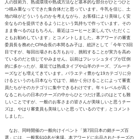
人の技術力、熟成環境や熟成方法など基本的な部分がひとつひと
つ積み重なってできた集合体だと思っています。牛乳を信じ、土
地の味がどういうものかを考えながら、お客様により美味しく安
全なものを提供できるようにという気持ちで作っています。その
まま食べるのはもちろん、最近はコーヒーと楽しんでいただくこ
ともお勧めしています」とコメントしました。本アワードの審査
委員長を務めたCPA会長の本間るみ子は、総評として「今年で3回
目ですが、毎回出場される方もおり、挑戦することが実力を高め
ているのだと信じてやみません。以前はフレッシュタイプが圧倒
的に多かったが、最近では熟成タイプや山羊のチーズ、ブルーチ
ーズなども増えてきています。バラエティ豊かな19カテゴリに分
けるというのも日本ならではで、細かく分けることによって審査
員たちがそのカテゴリに集中できるわけです。年々レベルが高く
なるこれらの日本のチーズの中からひとつだけ選ぶのはとても難
しいことですが、一般のお客さまの皆さんが美味しいと思うチー
ズは、やはり審査員も美味しいと思っているのです」とコメント
しました。
なお、同時開催の一般向けイベント「第7回日本の銘チーズ百
選」には、一般客610名が来場。本アワードに出品されたチーズの