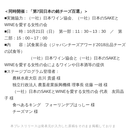
＜同時開催：「第7回日本の銘チーズ百選」＞
■実施協力：（一社）日本ワイン協会、（一社）日本のSAKEと
WINEを愛する女性の会
■日 時：10月21日（日） 第一部：11：30～13：30 ／ 第
二部：15：00～17：00
■内 容：試食展示会（ジャパンチーズアワード2018出品チーズ
の試食等）
（一社）日本ワイン協会と（一社）日本のSAKEと
WINEを愛する女性の会によるワインや日本酒等の提供
■ステージプログラム登壇者：
農林水産大臣 吉川 貴盛 様
独立行政法人 農畜産業振興機構 理事長 佐藤 一雄 様
（一社）日本のSAKEとWINEを愛する女性の会 代表 友田晶
子 様
食べあるキング フォーリンデブはっしー 様
チーズマン 様
本プレスリリースは発表元が入力した原稿をそのまま掲載しておりま