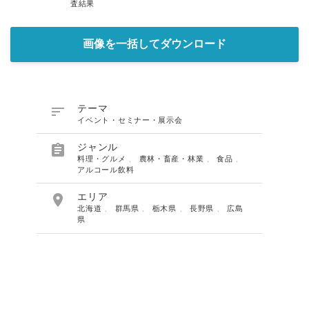
査結果
画像を一括してダウンロード

テーマ
イベント・セミナー・展示会

ジャンル
料理・グルメ
、
農林・畜産・林業
、
食品
、
アルコール飲料

エリア
北海道
、
群馬県
、
栃木県
、
長野県
、
広島
県