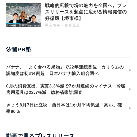
戦略的広報で堺の魅力を全国へ。プレ
スリリースを起点に広がる情報発信の
好循環【堺市様】
導入事例一覧を見る
汐留PR塾
バナナ、「よく食べる果物」で22年連続首位 カリウムの
認知度は初の4割超 日本バナナ輸入組合調べ
6月の消費支出、実質3.3%減で7か月連続のマイナス 冷暖
房用器具は22.7%減 総務省家計調査
きょう8月7日は立秋 西日本は1か月平均気温「高い」確
率60％
動画で見るプレスリリース