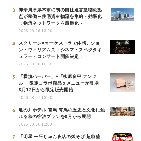
3
神奈川県厚木市に初の自社運営型物流拠
点が稼働～住宅資材物流を集約・効率化
し物流ネットワークを最適化～
2026.08.06 13:00
4
スクリーン×オーケストラで体感。ジョ
ン・ウィリアムズ：シネマ・スペクタキ
ュラー・コンサート開催決定！
2026.08.08 10:00
5
「横濱ハーバー」×「柳原良平 アンク
ル」 限定コラボ商品＆メニューが登場
8月17日から限定販売開始
2026.08.07 13:00
6
亀の井ホテル 有馬 有馬の歴史と文化に触
れる秋の宿泊プランを9月から展開
2026.08.06 11:00
7
「明星 一平ちゃん夜店の焼そば 超特盛