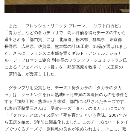
また、「フレッシュ・リコッタ プレーン」「ソフト白カビ」
「青カビ」などの各カテゴリで、高い評価を得たチーズの中から
選出される「部門賞」には、北海道、栃木県、群馬県、東京都、
長野県、広島県、佐賀県、熊本県の計16工房、18品が選ばれまし
た。さらに、フランスに本部を置くギルド・アンテルナショナ
ル・デ・フロマジェ協会 副会長のフランソワ・シュミットラン氏
による「フェイバリット賞」を、那須高原今牧場 チーズ工房の
「茶臼岳」が受賞しました。
グランプリを受賞した、チーズ工房タカラの「タカラのタカ
ラ」は、クッキングを行い熟成6ヶ月未満の製造日のものを条件と
する「加熱圧搾・熟成6ヶ月未満」部門に出品されたチーズです。
代表の斉藤愛三さんは、受賞チーズ「タカラのタカラ」について
「『タカラ』とはアイヌ語で『夢を育む』という意味。2007年か
ら工房を始め、5年前に製品化しました。このチーズはハードタイ
プでつくるチーズで、原料乳の良さが求められます。そこに、職