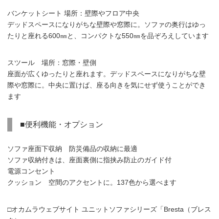
バンケットシート 場所：壁際やフロア中央
デッドスペースになりがちな壁際や窓際に。ソファの奥行はゆっ
たりと座れる600㎜と、コンパクトな550㎜を品ぞろえしています
スツール 場所：窓際・壁側
座面が広くゆったりと座れます。デッドスペースになりがちな壁
際や窓際に。中央に置けば、座る向きを気にせず使うことができ
ます
■便利機能・オプション
ソファ座面下収納 防災備品の収納に最適
ソファ収納付きは、座面裏側に指挟み防止のガイド付
電源コンセント
クッション 空間のアクセントに。137色から選べます
□オカムラウェブサイト ユニットソファシリーズ「Bresta（ブレス