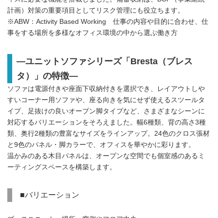
計画）対策の重要項目としてリスク管理にも役立ちます。
※ABW：Activity Based Working 仕事の内容や目的に合わせ、仕
事をする場所を多様なオフィス環境の中から選ぶ働き方
―ユニットソファシリーズ「Bresta（ブレス
タ）」の特徴―
ソファは電源付きや座面下収納付きを選択でき、レイアウトしや
すいコーナー用ソファや、座る向きを気にせず使えるスツールタ
イプ、足抜けの良いオープン脚タイプなど、さまざまなシーンに
対応するバリエーションをそろえました。幅6種類、背の高さ3種
類、奥行2種類の豊富なサイズをラインアップ。24色のクロス張材
と9色のパネル・脚カラーで、オフィスを華やかに彩ります。
温かみのある木目パネルは、オープンな空間でも個室感のあるミ
ーティングスペースを構築します。
■バリエーション