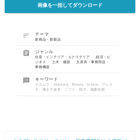
画像を一括してダウンロード

テーマ
新商品・新製品

ジャンル
住居・インテリア・エクステリア
、
経済・ビ
ジネス
、
土木・建築
、
文房具・事務用品・
事務機器

キーワード
オカムラ、okamura、Bresta、bresta、ブレス
タ、働き方改革、ソファ、BCP、備蓄収納