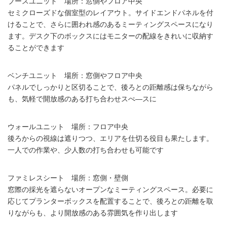
ブースユニット 場所：窓側やフロア中央
セミクローズドな個室型のレイアウト。サイドエンドパネルを付
けることで、さらに囲われ感のあるミーティングスペースになり
ます。デスク下のボックスにはモニターの配線をきれいに収納す
ることができます
ベンチユニット 場所：窓側やフロア中央
パネルでしっかりと区切ることで、後ろとの距離感は保ちながら
も、気軽で開放感のある打ち合わせスぺ―スに
ウォールユニット 場所：フロア中央
後ろからの視線は遮りつつ、エリアを仕切る役目も果たします。
一人での作業や、少人数の打ち合わせも可能です
ファミレスシート 場所：窓側・壁側
窓際の採光を遮らないオープンなミーティングスペース。必要に
応じてプランターボックスを配置することで、後ろとの距離を取
りながらも、より開放感のある雰囲気を作り出します