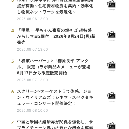
3
点が稼働～住宅資材物流を集約・効率化
し物流ネットワークを最適化～
2026.08.06 13:00
4
「明星 一平ちゃん夜店の焼そば 超特盛
からしマヨ2個付」2026年8月24日(月)新
発売
2026.08.07 13:00
5
「横濱ハーバー」×「柳原良平 アンク
ル」 限定コラボ商品＆メニューが登場
8月17日から限定販売開始
2026.08.07 13:00
6
スクリーン×オーケストラで体感。ジョ
ン・ウィリアムズ：シネマ・スペクタキ
ュラー・コンサート開催決定！
2026.08.08 10:00
7
中国と米国の経済界が関係を強化し、サ
プライチェーン協力の新たな機会を模索