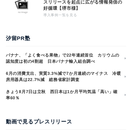
スリリースを起点に広がる情報発信の
好循環【堺市様】
導入事例一覧を見る
汐留PR塾
バナナ、「よく食べる果物」で22年連続首位 カリウムの
認知度は初の4割超 日本バナナ輸入組合調べ
6月の消費支出、実質3.3%減で7か月連続のマイナス 冷暖
房用器具は22.7%減 総務省家計調査
きょう8月7日は立秋 西日本は1か月平均気温「高い」確
率60％
動画で見るプレスリリース