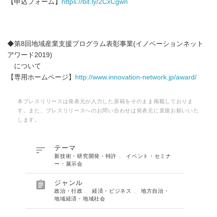
【申込フォーム】
https://bit.ly/2CxCgwn
◆第8回地域産業支援プログラム表彰事業(イノベーションネット
アワード2019)
について
【専用ホームページ】
http://www.innovation-network.jp/award/
本プレスリリースは発表元が入力した原稿をそのまま掲載しておりま
す。また、プレスリリースへのお問い合わせは発表元に直接お願いいた
します。

テーマ
新技術・研究開発・特許
、
イベント・セミナ
ー・展示会

ジャンル
政治・行政
、
経済・ビジネス
、
地方自治・
地域経済・地域社会