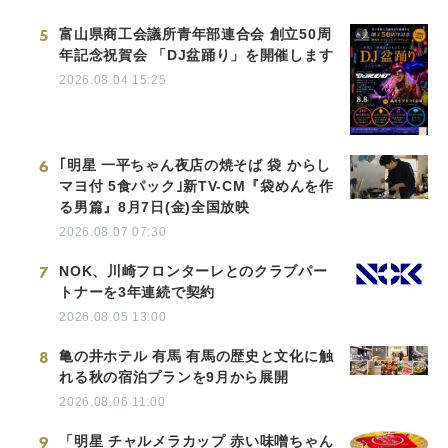
5
富山県商工会議所青年部連合会 創立50周
年記念祝賀会 「DJ盆踊り」を開催します
2026.08.04 15:25
6
｢明星 一平ちゃん夜店の焼そば 袋 からし
マヨ付 5食パック｣新TV-CM『袋めんを作
る男篇』8月7日(金)全国放映
2026.08.07 07:30
7
NOK、川崎フロンターレとのクラブパー
トナーを3年連続で契約
2026.08.05 13:00
8
亀の井ホテル 有馬 有馬の歴史と文化に触
れる秋の宿泊プランを9月から展開
2026.08.06 11:00
9
「明星 チャルメラカップ 赤い味噌ちゃん