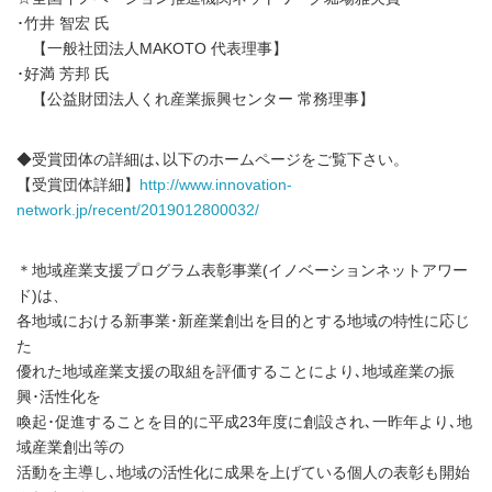
･竹井 智宏 氏
【一般社団法人MAKOTO 代表理事】
･好満 芳邦 氏
【公益財団法人くれ産業振興センター 常務理事】
◆受賞団体の詳細は､以下のホームページをご覧下さい。
【受賞団体詳細】
http://www.innovation-
network.jp/recent/2019012800032/
＊地域産業支援プログラム表彰事業(イノベーションネットアワー
ド)は、
各地域における新事業･新産業創出を目的とする地域の特性に応じ
た
優れた地域産業支援の取組を評価することにより､地域産業の振
興･活性化を
喚起･促進することを目的に平成23年度に創設され､一昨年より､地
域産業創出等の
活動を主導し､地域の活性化に成果を上げている個人の表彰も開始