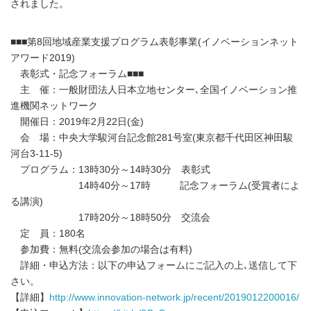
されました。
■■■第8回地域産業支援プログラム表彰事業(イノベーションネット
アワード2019)
表彰式・記念フォーラム■■■
主 催：一般財団法人日本立地センター､全国イノベーション推
進機関ネットワーク
開催日：2019年2月22日(金)
会 場：中央大学駿河台記念館281号室(東京都千代田区神田駿
河台3-11-5)
プログラム：13時30分～14時30分 表彰式
14時40分～17時 記念フォーラム(受賞者によ
る講演)
17時20分～18時50分 交流会
定 員：180名
参加費：無料(交流会参加の場合は有料)
詳細・申込方法：以下の申込フォームにご記入の上､送信して下
さい。
【詳細】
http://www.innovation-network.jp/recent/2019012200016/