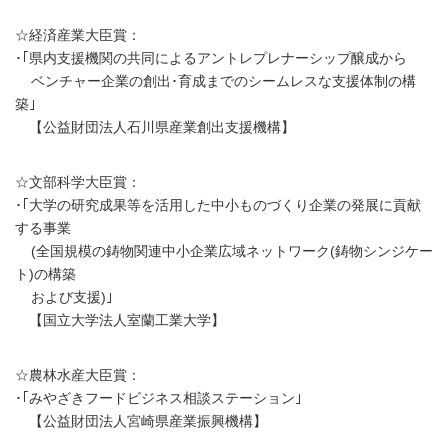
☆経済産業大臣賞：
･｢県内支援機関の共同によるアントレプレナーシップ醸成から
ベンチャー企業の創出･育成までのシームレスな支援体制の構
築｣
【公益財団法人石川県産業創出支援機構】
☆文部科学大臣賞：
･｢大学の研究成果等を活用した中小ものづくり企業の発展に貢献
する事業
(全国規模の鋳物関連中小企業広域ネットワーク(鋳物シンジケー
ト)の構築
および支援)｣
【国立大学法人室蘭工業大学】
☆農林水産大臣賞：
･｢みやざきフードビジネス相談ステーション｣
【公益財団法人宮崎県産業振興機構】