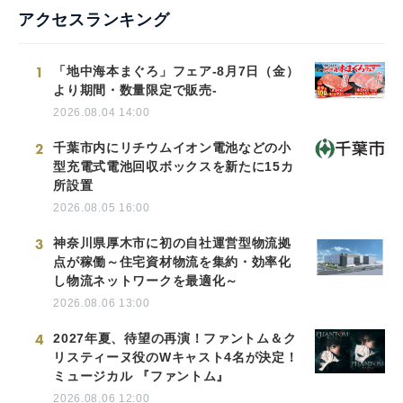
アクセスランキング
1
「地中海本まぐろ」フェア-8月7日（金）
より期間・数量限定で販売-
2026.08.04 14:00
2
千葉市内にリチウムイオン電池などの小
型充電式電池回収ボックスを新たに15カ
所設置
2026.08.05 16:00
3
神奈川県厚木市に初の自社運営型物流拠
点が稼働～住宅資材物流を集約・効率化
し物流ネットワークを最適化～
2026.08.06 13:00
4
2027年夏、待望の再演！ファントム＆ク
リスティーヌ役のWキャスト4名が決定！
ミュージカル 『ファントム』
2026.08.06 12:00