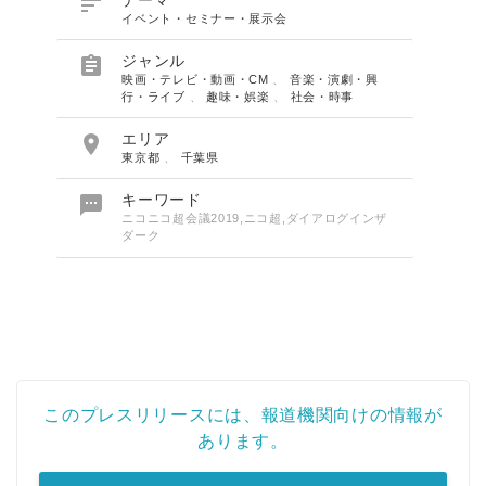

テーマ
イベント・セミナー・展示会

ジャンル
映画・テレビ・動画・CM
、
音楽・演劇・興
行・ライブ
、
趣味・娯楽
、
社会・時事

エリア
東京都
、
千葉県

キーワード
ニコニコ超会議2019,ニコ超,ダイアログインザ
ダーク
このプレスリリースには、報道機関向けの情報が
あります。