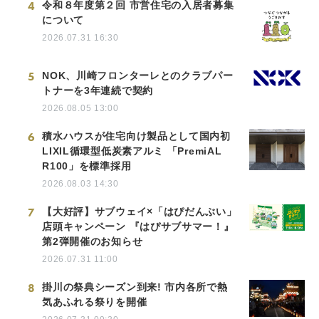
4
令和８年度第２回 市営住宅の入居者募集
について
2026.07.31 16:30
5
NOK、川崎フロンターレとのクラブパー
トナーを3年連続で契約
2026.08.05 13:00
6
積水ハウスが住宅向け製品として国内初
LIXIL循環型低炭素アルミ 「PremiAL
R100」を標準採用
2026.08.03 14:30
7
【大好評】サブウェイ×「はぴだんぶい」
店頭キャンペーン 『はぴサブサマー！』
第2弾開催のお知らせ
2026.07.31 11:00
8
掛川の祭典シーズン到来! 市内各所で熱
気あふれる祭りを開催