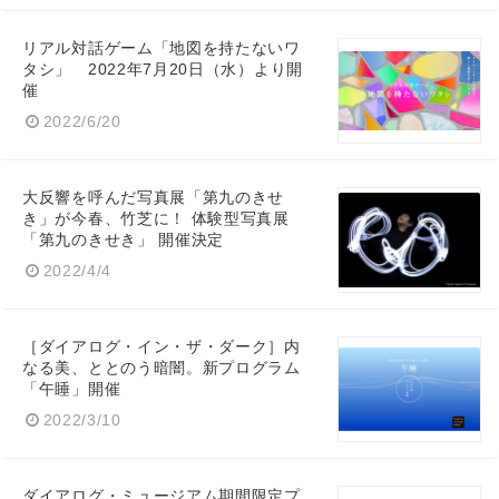
リアル対話ゲーム「地図を持たないワ
タシ」 2022年7月20日（水）より開
催
2022/6/20
大反響を呼んだ写真展「第九のきせ
き」が今春、竹芝に！ 体験型写真展
「第九のきせき」 開催決定
2022/4/4
［ダイアログ・イン・ザ・ダーク］内
なる美、ととのう暗闇。新プログラム
「午睡」開催
2022/3/10
ダイアログ・ミュージアム期間限定プ