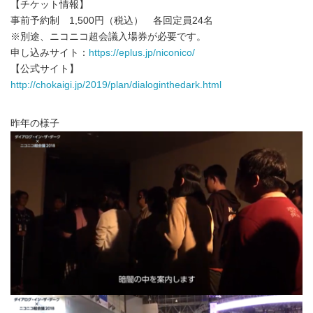
【チケット情報】
事前予約制 1,500円（税込） 各回定員24名
※別途、ニコニコ超会議入場券が必要です。
申し込みサイト：
https://eplus.jp/niconico/
【公式サイト】
http://chokaigi.jp/2019/plan/dialoginthedark.html
昨年の様子