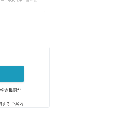
新一、小林武史、満島真
。
、報道機関だ
関するご案内