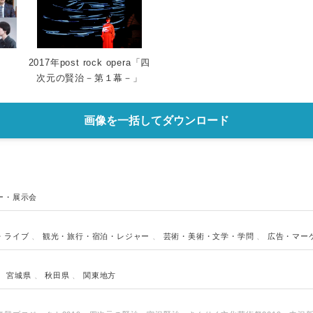
2017年post rock opera「四
次元の賢治－第１幕－」
画像を一括してダウンロード
Japanese
ー・展示会
・ライブ
、
観光・旅行・宿泊・レジャー
、
芸術・美術・文学・学問
、
広告・マー
、
宮城県
、
秋田県
、
関東地方