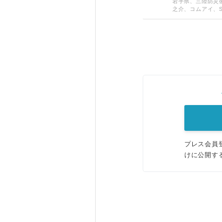
岩手県、三陸防災
之介、コムアイ、S
プレス会員
けに公開す