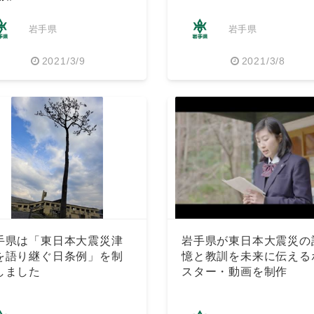
岩手県
岩手県
2021/3/9
2021/3/8
手県は「東日本大震災津
岩手県が東日本大震災の
を語り継ぐ日条例」を制
憶と教訓を未来に伝える
しました
スター・動画を制作