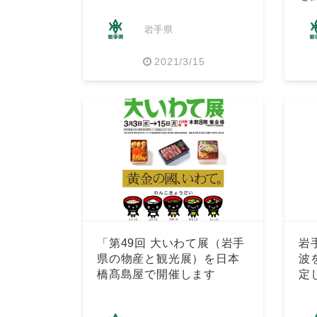
岩手県
2021/3/15
「第49回 大いわて展（岩手
岩
県の物産と観光展）を日本
波
橋髙島屋で開催します
定