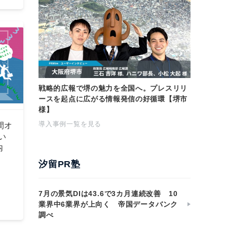
戦略的広報で堺の魅力を全国へ。プレスリリ
ースを起点に広がる情報発信の好循環【堺市
様】
導入事例一覧を見る
間オ
い
内
汐留PR塾
7月の景気DIは43.6で3カ月連続改善 10
業界中6業界が上向く 帝国データバンク
調べ