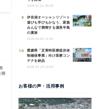
2026.07.31 09:30
9
伊良湖オーシャンリゾート
遊びも学びもかなう、家族
みんなで満喫する渥美半島
の夏旅
2026.08.04 11:00
10
愛媛県「災害時医療提供体
制確保事業」向け医療コン
テナを納品
2026.03.19 14:00
県
公開
お客様の声・活用事例