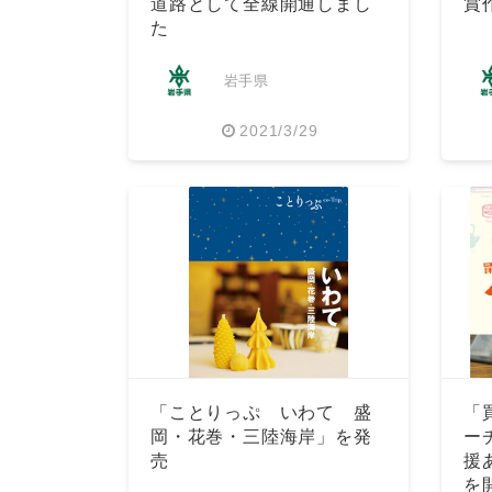
道路として全線開通しまし
賞
た
岩手県
2021/3/29
「ことりっぷ いわて 盛
「
岡・花巻・三陸海岸」を発
ー
売
援
を