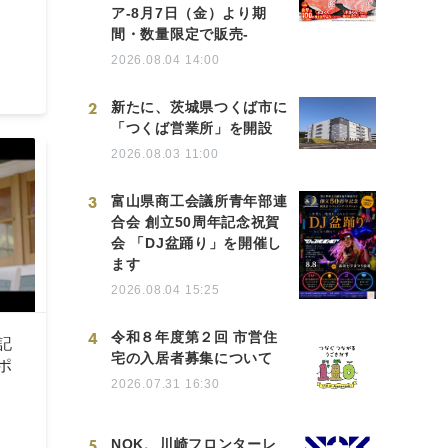
ア-8月7日（金）より期
間・数量限定で販売-
2026.08.04 14:00
2
新たに、茨城県つくば市に
「つくば営業所」を開設
2026.08.03 11:00
3
富山県商工会議所青年部連
合会 創立50周年記念祝賀
会 「DJ盆踊り」を開催し
ます
2026.08.04 15:25
4
令和８年度第２回 市営住
記
宅の入居者募集について
ポ
2026.07.31 16:30
5
NOK、川崎フロンターレ