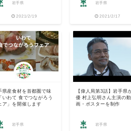
岩手県
岩手県
2021/2/19
2021/2/17
Japanese
手県産食材を首都圏で味
【偉人局第3話】岩手県
「いわて 食でつながろう
優 村上弘明さん主演の
ェア」を開催します
画・ポスターを制作
岩手県
岩手県