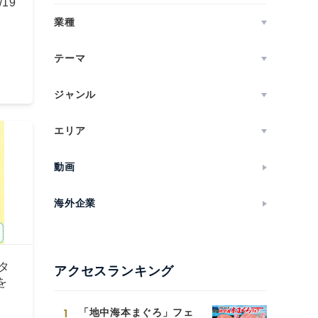
19
業種
テーマ
ジャンル
エリア
動画
海外企業
タ
アクセスランキング
を
1
「地中海本まぐろ」フェ