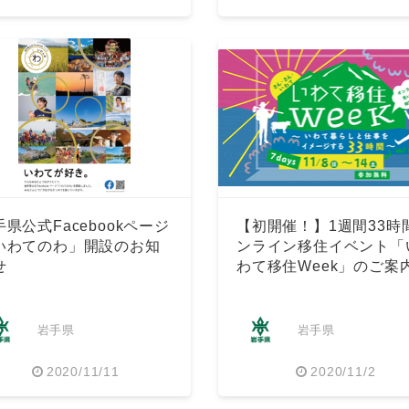
手県公式Facebookページ
【初開催！】1週間33時
いわてのわ」開設のお知
ンライン移住イベント「
せ
わて移住Week」のご案
岩手県
岩手県
2020/11/11
2020/11/2