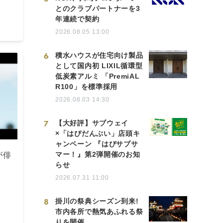
とのクラブパートナーを3
年連続で契約
2026.08.05 13:00
6
積水ハウスが住宅向け製品
として国内初 LIXIL循環型
低炭素アルミ 「PremiAL
R100」を標準採用
2026.08.03 14:30
7
【大好評】サブウェイ
×「はぴだんぶい」店頭キ
ャンペーン 『はぴサブサ
マー！』第2弾開催のお知
が俳
らせ
動
2026.07.31 11:00
8
掛川の祭典シーズン到来!
市内各所で熱気あふれる祭
りを開催