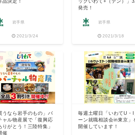
作品決定！
ックいわて+（テン）」3/
発売！
岩手県
岩手県
2021/3/24
2021/3/18
買うなら岩手のもの」バ
毎週土曜日「いわてU・I
チャル物産展で「復興応
ーン就職相談会in東京」
ありがとう！三陸特集」
開催しています！
開催