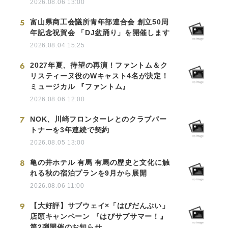
2026.08.06 13:00
5
富山県商工会議所青年部連合会 創立50周
年記念祝賀会 「DJ盆踊り」を開催します
2026.08.04 15:25
6
2027年夏、待望の再演！ファントム＆ク
リスティーヌ役のWキャスト4名が決定！
ミュージカル 『ファントム』
2026.08.06 12:00
7
NOK、川崎フロンターレとのクラブパー
トナーを3年連続で契約
2026.08.05 13:00
8
亀の井ホテル 有馬 有馬の歴史と文化に触
れる秋の宿泊プランを9月から展開
2026.08.06 11:00
9
【大好評】サブウェイ×「はぴだんぶい」
店頭キャンペーン 『はぴサブサマー！』
第2弾開催のお知らせ