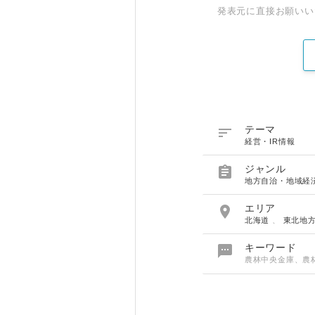
発表元に直接お願いい

テーマ
経営・IR情報

ジャンル
地方自治・地域経

エリア
北海道
、
東北地

キーワード
農林中央金庫、農