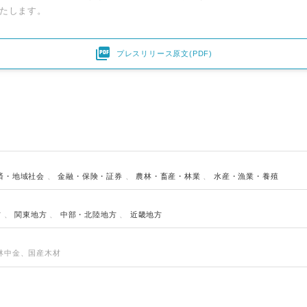
たします。

プレスリリース原文(PDF)
済・地域社会
、
金融・保険・証券
、
農林・畜産・林業
、
水産・漁業・養殖
方
、
関東地方
、
中部・北陸地方
、
近畿地方
林中金、国産木材