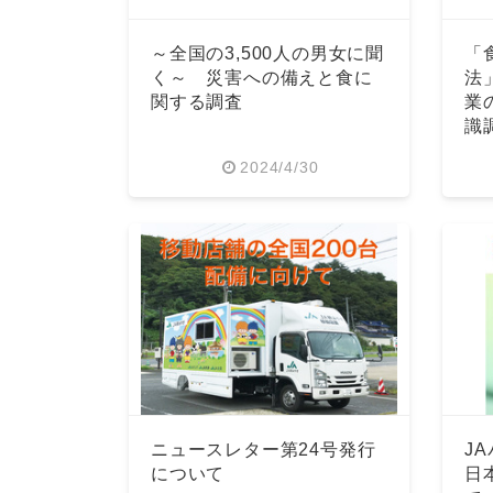
～全国の3,500人の男女に聞
「
く～ 災害への備えと食に
法
関する調査
業
識
2024/4/30
ニュースレター第24号発行
J
について
日