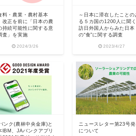
食料・農業・農村基本
～日本に滞在したことの
」改正を前に「日本の農
る５カ国の1200人に聞
の持続可能性に関する意
訪日外国人からみた日本
調査」を実施
の“食”に関する調査
2024/3/26
2023/4/27
Aバンク(農林中央金庫)と
ニュースレター第23号発
本IBM、JAバンクアプリ
について