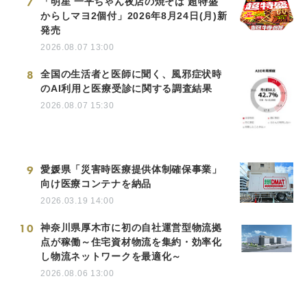
7
「明星 一平ちゃん夜店の焼そば 超特盛
からしマヨ2個付」2026年8月24日(月)新
発売
2026.08.07 13:00
8
全国の生活者と医師に聞く、風邪症状時
のAI利用と医療受診に関する調査結果
2026.08.07 15:30
9
愛媛県「災害時医療提供体制確保事業」
向け医療コンテナを納品
2026.03.19 14:00
10
神奈川県厚木市に初の自社運営型物流拠
点が稼働～住宅資材物流を集約・効率化
し物流ネットワークを最適化～
2026.08.06 13:00