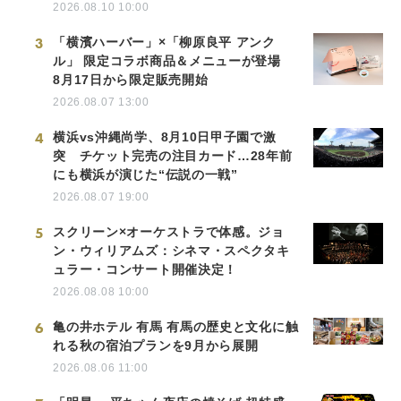
2026.08.10 10:00
3
「横濱ハーバー」×「柳原良平 アンク
ル」 限定コラボ商品＆メニューが登場
8月17日から限定販売開始
2026.08.07 13:00
4
横浜vs沖縄尚学、8月10日甲子園で激
突 チケット完売の注目カード…28年前
にも横浜が演じた“伝説の一戦”
2026.08.07 19:00
5
スクリーン×オーケストラで体感。ジョ
ン・ウィリアムズ：シネマ・スペクタキ
ュラー・コンサート開催決定！
2026.08.08 10:00
6
亀の井ホテル 有馬 有馬の歴史と文化に触
れる秋の宿泊プランを9月から展開
2026.08.06 11:00