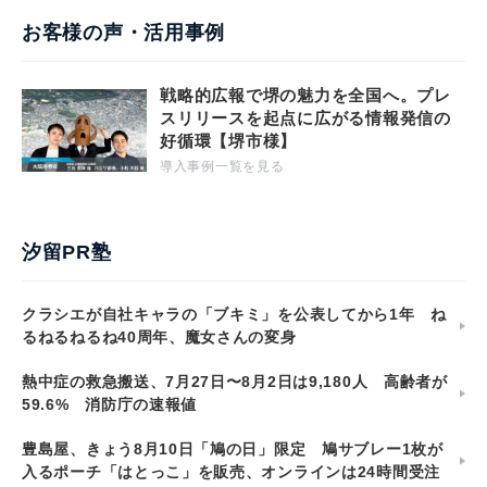
お客様の声・活用事例
戦略的広報で堺の魅力を全国へ。プレ
スリリースを起点に広がる情報発信の
好循環【堺市様】
導入事例一覧を見る
汐留PR塾
クラシエが自社キャラの「ブキミ」を公表してから1年 ね
るねるねるね40周年、魔女さんの変身
熱中症の救急搬送、7月27日〜8月2日は9,180人 高齢者が
59.6% 消防庁の速報値
豊島屋、きょう8月10日「鳩の日」限定 鳩サブレー1枚が
入るポーチ「はとっこ」を販売、オンラインは24時間受注