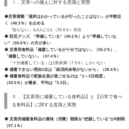
Ⅰ．災害への備えに対する意識と実態
◆災害避難「場所はわかっているが行ったことはない」が半数近
く（48.3％）を占める
「知らない」も4人に1人（25.6％）存在
◆ 防災グッズ、“準備している”（40.2％）より“準備していな
い”（59.8％）の方が多い
◆ 災害用食料品「備蓄しているが十分ではない」（55.2％）、
「備蓄していない」（37.4％）
「十分備蓄している」は1割未満（7.3％）しかいない
◆ 備蓄できない理由1位は「経済的余裕がないから」（28.4％）
◆ 備蓄食料品で家族全員が過ごせるのは「2～3日程度」
（43.5％）が最多、平均は「5.3日」
Ⅱ．【災害用に備蓄している食料品】と【日常で食べ
る食料品】に関する意識と実態
◆ 災害用備蓄食料品の賞味（消費）期限を“把握している”が6割弱
（57.1％）