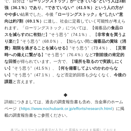
で、自分は
「ローリングストック」が“できている”という人は3割
強（36.1％）であり、“できていない”（41.5％）という人の方が
やや多い
結果でした。今後
「ローリングストック」を“したい”意
向は約7割（69.1％）
に達し、社会に定着していく可能性が考えら
れます。「ローリングストック」については、【備蓄品の
食品ロ
スを減らすのに有効
だ】“そう思う”（74.1％）、【
非常食を買うよ
り楽
だ】“そう思う”（68.0％）、【知らない間に
備蓄品の賞味（消
費）期限を過ぎることを減らせる
】“そう思う”（73.4％）、【
災害
時への備えに繋がる
】“そう思う”（76.4％）など
7割前後の肯定的
な回答
が得られています。一方で、【
場所を取るので実践しにく
い
】“そう思う”（41.5％）、【
何を備蓄してよいのかわからな
い
】“そう思う”（47.1％）、など否定的回答も少なくなく、
今後の
課題
と言えます。
◆
詳細につきましては、過去の調査報告書も含め、当金庫のホーム
ページ（
https://www.nochubank.or.jp/efforts/research.html
）に掲
載の調査報告書をご参照ください。
本プレスリリースは発表元が入力した原稿をそのまま掲載しておりま