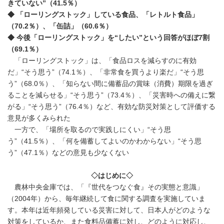
きていない”（41.5％）
◆ 「ローリングストック」している食品、「レトルト食品」
（70.2％）、「缶詰」（60.6％）
◆ 今後「ローリングストック」を“したい”という回答がほぼ7割
（69.1％）
「ローリングストック」は、「食品ロスを減らすのに有効
だ」“そう思う”（74.1％）、「非常食を買うより楽だ」“そう思
う”（68.0％）、「知らない間に備蓄品の賞味（消費）期限を過ぎ
ることを減らせる」“そう思う”（73.4％）、「災害時への備えに繋
がる」“そう思う”（76.4％）など、有効な防災対策として評価する
意見が多くみられた
一方で、「場所を取るので実践しにくい」“そう思
う”（41.5％）、「何を備蓄してよいのかわからない」“そう思
う”（47.1％）などの意見も少なくない
◇はじめに◇
農林中央金庫では、「『世代をつなぐ食』その実態と意識」
（2004年）から、毎年継続して食に関する調査を実施していま
す。本年は近年頻発している災害に対して、日本人がどのような
対策をしているか、また食料品備蓄に対し、どのように対応し、