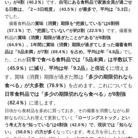
い」が4割（40.2％）
です。
自宅にある食料品で家族全員が過ごせ
る日数は、「2～3日程度」（43.5％）が最多で、平均は「5.3日」
でした。
備蓄食料品の
賞味（消費）期限を“把握している”は6割弱
（57.1％）で、“把握していない”が約2割（22.5％）
です。備蓄食
料品の
賞味（消費）期限が過ぎたことが“ある”が6割強
（64.9％）、1年間に賞味（消費）期限が過ぎてしまった備蓄食料
品は「5品未満」が7割（69.4％）を占め、平均は年「4.8品」
でし
日常で食べる食料品では「5品未満」は半数以下
た。これが
（45.9％）
に減り、平均は年「9.2品」と倍近く
に増えま
す。賞味（消費）期限が過ぎた際は
「多少の期限切れなら
食べる」が大多数（76.9％）
を占めます。これについても
日常食料品では「多少の期限切れなら食べる」が8割強
（82.4％）
に達します。
日頃から食材品を多めに買っておき、その備蓄を消費しながら新
鮮なものに入れ替えて更新していく
「ローリングストック」とい
う考え方を“知っている”は4割強（42.0％）で、現状では「知らな
い」（58.0％）の方が多く
なっています。考え方を示したうえ