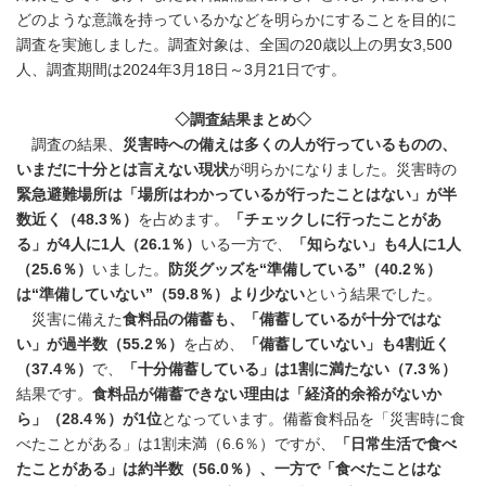
どのような意識を持っているかなどを明らかにすることを目的に
調査を実施しました。調査対象は、全国の20歳以上の男女3,500
人、調査期間は2024年3月18日～3月21日です。
◇調査結果まとめ◇
調査の結果、
災害時への備えは多くの人が行っているものの、
いまだに十分とは言えない現状
が明らかになりました。災害時の
緊急避難場所は「場所はわかっているが行ったことはない」が半
数近く（48.3％）
を占めます。
「チェックしに行ったことがあ
る」が4人に1人（26.1％）
いる一方で、
「知らない」も4人に1人
（25.6％）
いました。
防災グッズを“準備している”（40.2％）
は“準備していない”（59.8％）より少ない
という結果でした。
災害に備えた
食料品の備蓄も、「備蓄しているが十分ではな
い」が過半数（55.2％）
を占め、
「備蓄していない」も4割近く
（37.4％）
で、
「十分備蓄している」は1割に満たない（7.3％）
結果です。
食料品が備蓄できない理由は「経済的余裕がないか
ら」（28.4％）が1位
となっています。備蓄食料品を「災害時に食
べたことがある」は1割未満（6.6％）ですが、
「日常生活で食べ
たことがある」は約半数（56.0％）、一方で「食べたことはな