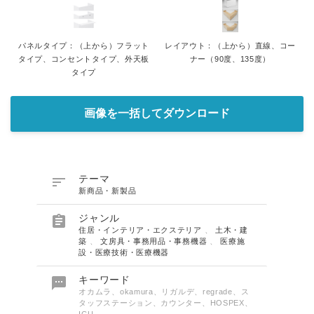
パネルタイプ：（上から）フラット
レイアウト：（上から）直線、コー
タイプ、コンセントタイプ、外天板
ナー（90度、135度）
タイプ
画像を一括してダウンロード

テーマ
新商品・新製品

ジャンル
住居・インテリア・エクステリア
、
土木・建
築
、
文房具・事務用品・事務機器
、
医療施
設・医療技術・医療機器

キーワード
オカムラ、okamura、リガルデ、regrade、ス
タッフステーション、カウンター、HOSPEX、
ICU