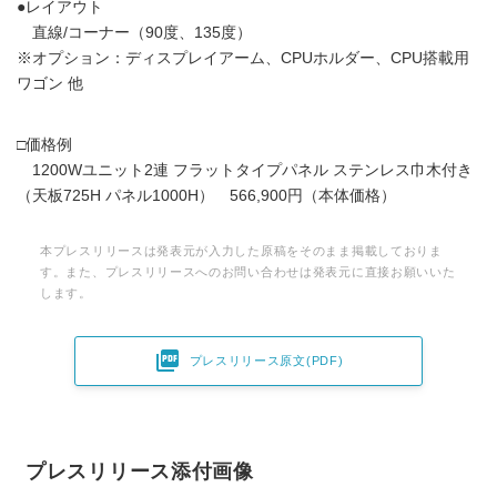
●レイアウト
直線/コーナー（90度、135度）
※オプション：ディスプレイアーム、CPUホルダー、CPU搭載用
ワゴン 他
□価格例
1200Wユニット2連 フラットタイプパネル ステンレス巾木付き
（天板725H パネル1000H） 566,900円（本体価格）
本プレスリリースは発表元が入力した原稿をそのまま掲載しておりま
す。また、プレスリリースへのお問い合わせは発表元に直接お願いいた
します。

プレスリリース原文(PDF)
プレスリリース添付画像