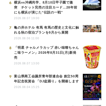
6
横浜vs沖縄尚学、8月10日甲子園で激
突 チケット完売の注目カード…28年前
にも横浜が演じた“伝説の一戦”
2026.08.07 19:00
7
亀の井ホテル 有馬 有馬の歴史と文化に触
れる秋の宿泊プランを9月から展開
2026.08.06 11:00
8
「明星 チャルメラカップ 赤い味噌ちゃん
こ味ラーメン」2026年8月31日(月)新発
売
2026.08.07 13:00
9
富山県商工会議所青年部連合会 創立50周
年記念祝賀会 「DJ盆踊り」を開催します
2026.08.04 15:25