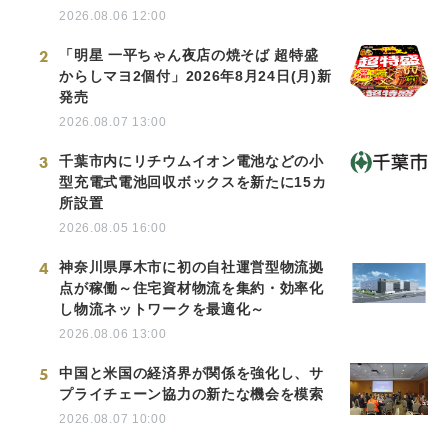
2026.08.06 12:00
2
「明星 一平ちゃん夜店の焼そば 超特盛
からしマヨ2個付」2026年8月24日(月)新
発売
2026.08.07 13:00
3
千葉市内にリチウムイオン電池などの小
型充電式電池回収ボックスを新たに15カ
所設置
2026.08.05 16:00
4
神奈川県厚木市に初の自社運営型物流拠
点が稼働～住宅資材物流を集約・効率化
し物流ネットワークを最適化～
2026.08.06 13:00
5
中国と米国の経済界が関係を強化し、サ
プライチェーン協力の新たな機会を模索
2026.08.07 10:00