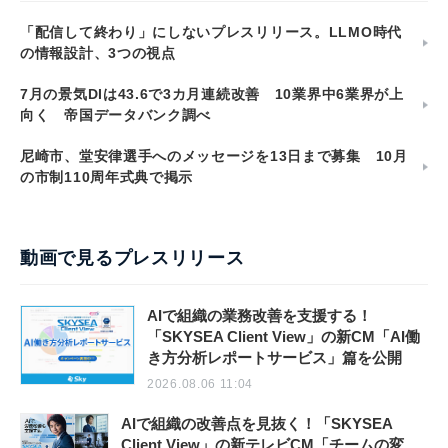
「配信して終わり」にしないプレスリリース。LLMO時代
の情報設計、3つの視点
7月の景気DIは43.6で3カ月連続改善 10業界中6業界が上
向く 帝国データバンク調べ
尼崎市、堂安律選手へのメッセージを13日まで募集 10月
の市制110周年式典で掲示
動画で見るプレスリリース
AIで組織の業務改善を支援する！
「SKYSEA Client View」の新CM「AI働
き方分析レポートサービス」篇を公開
2026.08.06 11:04
AIで組織の改善点を見抜く！「SKYSEA
Client View」の新テレビCM「チームの変