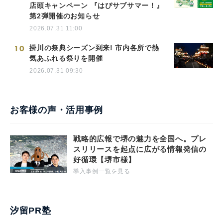
店頭キャンペーン 『はぴサブサマー！』
第2弾開催のお知らせ
2026.07.31 11:00
10
掛川の祭典シーズン到来! 市内各所で熱
気あふれる祭りを開催
2026.07.31 09:30
お客様の声・活用事例
戦略的広報で堺の魅力を全国へ。プレ
スリリースを起点に広がる情報発信の
好循環【堺市様】
導入事例一覧を見る
汐留PR塾