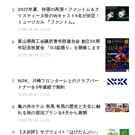
5
2027年夏、待望の再演！ファントム＆ク
リスティーヌ役のWキャスト4名が決定！
ミュージカル 『ファントム』
2026.08.06 12:00
6
富山県商工会議所青年部連合会 創立50周
年記念祝賀会 「DJ盆踊り」を開催します
2026.08.04 15:25
7
NOK、川崎フロンターレとのクラブパー
トナーを3年連続で契約
2026.08.05 13:00
8
亀の井ホテル 有馬 有馬の歴史と文化に触
れる秋の宿泊プランを9月から展開
2026.08.06 11:00
9
【大好評】サブウェイ×「はぴだんぶい」