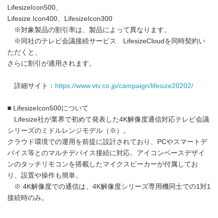
LifesizeIcon500、
Lifesize Icon400、LifesizeIcon300
※対象製品の割引率は、製品によって異なります。
※同社のテレビ会議接続サービス LifesizeCloudを同時契約い
ただくと、
さらに割引が適用されます。
詳細サイト：
https://www.vtv.co.jp/campaign/lifesize20202/
■ LifesizeIcon500について
Lifesize社が業界で初めて発表した4K解像度通信対応テレビ会議
シリーズのミドルレンジモデル（※）。
クラウド環境での運用を前提に設計されており、PCやスマートデ
バイス等とのマルチデバイス接続に対応。アイコンベースデザイ
ンのタッチリモコンを搭載したマイクスピーカーが付属してお
り、設置や操作も簡単。
※ 4K解像度での通信は、4K解像度シリーズ専用機同士での1対1
接続時のみ。